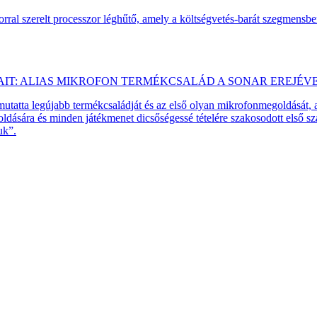
ral szerelt processzor léghűtő, amely a költségvetés-barát szegmensb
AIT: ALIAS MIKROFON TERMÉKCSALÁD A SONAR EREJÉV
emutatta legújabb termékcsaládját és az első olyan mikrofonmegoldását,
dására és minden játékmenet dicsőségessé tételére szakosodott első 
uk”.