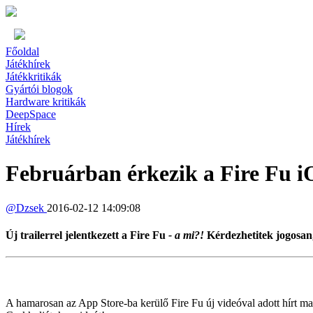
Főoldal
Játékhírek
Játékkritikák
Gyártói blogok
Hardware kritikák
DeepSpace
Hírek
Játékhírek
Februárban érkezik a Fire Fu i
@
Dzsek
2016-02-12 14:09:08
Új trailerrel jelentkezett a Fire Fu
- a mi?!
Kérdezhetitek jogosan,
A hamarosan az App Store-ba kerülő Fire Fu új videóval adott hírt ma