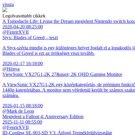
vissza
Legolvasottabb cikkek
A Tomodachi Life: Living the Dream megjelent Nintendo switch kon
2026-04-20 08:25:00
@FenrirXVII
Styx: Blades of Greed – teszt
A Styx-széria mindig is egy különleges helyet foglalt el a lopakodós j
Blades of Greed is ezt az örökséget viszi tovább.
2026-02-17 16:18:00
@Hénya
ViewSonic VX27G1-2K 27&quot; 2K QHD Gaming Monitor
A ViewSonic VX27G1-2K egy középkategóriás, de prémium funkciókkal
1440p kategóriában. A monitor nem véletlenül került be számos szakmai
számára.
2026-01-15 08:18:00
@Mark de Leon
Megjelent a Fallout 4: Anniversary Edition
2025-11-11 08:55:00
@FenrirXVII
ID-Cooling SE-903-SD V3: Átfogó Termékfelülvizsgálat