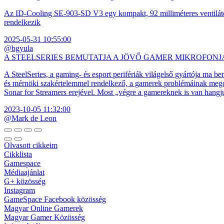
Az ID-Cooling SE-903-SD V3 egy kompakt, 92 milliméteres ventilátor
rendelkezik
2025-05-31 10:55:00
@bgyula
A STEELSERIES BEMUTATJA A JÖVŐ GAMER MIKROFONJ
A SteelSeries, a gaming- és esport perifériák világelső gyártója ma b
és mérnöki szakértelemmel rendelkező, a gamerek problémáinak megol
Sonar for Streamers erejével. Most „végre a gamereknek is van hangj
2023-10-05 11:32:00
@Mark de Leon
Olvasott cikkeim
Cikklista
Gamespace
Médiaajánlat
G+ közösség
Instagram
GameSpace Facebook közösség
Magyar Online Gamerek
Magyar Gamer Közösség