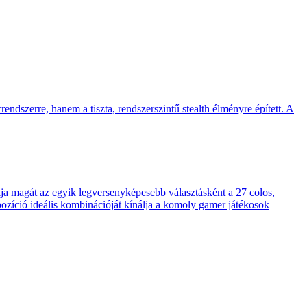
endszerre, hanem a tiszta, rendszerszintű stealth élményre épített. A
 magát az egyik legversenyképesebb választásként a 27 colos,
pozíció ideális kombinációját kínálja a komoly gamer játékosok