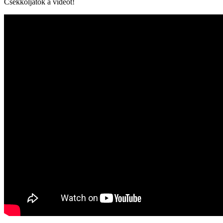
Csekkoljátok a videót!