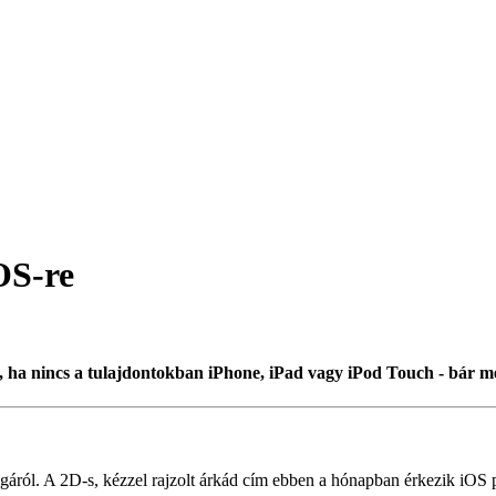
OS-re
 ha nincs a tulajdontokban iPhone, iPad vagy iPod Touch - bár még
gáról. A 2D-s, kézzel rajzolt árkád cím ebben a hónapban érkezik iOS pl