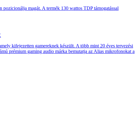
en pozicionálja magát. A termék 130 wattos TDP támogatással
E
 amely kifejezetten gamereknek készült. A több mint 20 éves tervezési
számú prémium gaming audio márka bemutatja az Alias mikrofonokat a