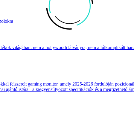
zolokra
átékok világában: nem a hollywoodi látványra, nem a túlkomplikált harcr
 felszerelt gaming monitor, amely 2025-2026 fordulóján pozicionálja
 ajánlólistára - a kiegyensúlyozott specifikációk és a megfizethető ár