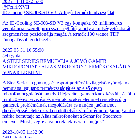
2025-11-11 08:55:00
@FenrirXVII
ID-Cooling SE-903-SD V3: Átfogó Termékfelülvizsgálat
Az ID-Cooling SE-903-SD V3 egy kompakt, 92 milliméteres
ventilátorral szerelt processzor léghűtő, amely a költségvetés-barát
szegmensben pozicionálja magát. A termék 130 wattos TDP
támogatással rendelkezik
2025-05-31 10:55:00
@bgyula
A STEELSERIES BEMUTATJA A JÖVŐ GAMER
MIKROFONJAIT: ALIAS MIKROFON TERMÉKCSALÁD A
SONAR EREJÉVE
A SteelSeries, a gaming- és esport perifériák világelső gyártója ma
bemutatta legújabb termékcsaládját és az első olyan
mikrofonmegoldását, amely kifejezetten gamereknek készült. A több
mint 20 éves tervezési és mérnöki szakértelemmel rendelkező, a
gamerek problémáinak megoldására és minden játékmenet
dicsőségessé tételére szakosodott első számú prémium gaming audio
márka bemutatja az Alias mikrofonokat a Sonar for Streamers
erejével. Most „végre a gamereknek is van hangjuk”.
2023-10-05 11:32:00
@Mark de Leon