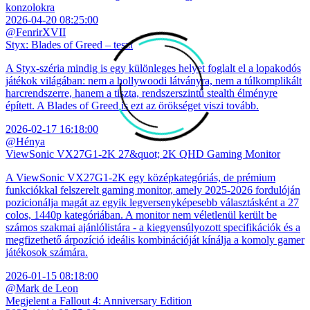
konzolokra
2026-04-20 08:25:00
@FenrirXVII
Styx: Blades of Greed – teszt
A Styx-széria mindig is egy különleges helyet foglalt el a lopakodós
játékok világában: nem a hollywoodi látványra, nem a túlkomplikált
harcrendszerre, hanem a tiszta, rendszerszintű stealth élményre
épített. A Blades of Greed is ezt az örökséget viszi tovább.
2026-02-17 16:18:00
@Hénya
ViewSonic VX27G1-2K 27&quot; 2K QHD Gaming Monitor
A ViewSonic VX27G1-2K egy középkategóriás, de prémium
funkciókkal felszerelt gaming monitor, amely 2025-2026 fordulóján
pozicionálja magát az egyik legversenyképesebb választásként a 27
colos, 1440p kategóriában. A monitor nem véletlenül került be
számos szakmai ajánlólistára - a kiegyensúlyozott specifikációk és a
megfizethető árpozíció ideális kombinációját kínálja a komoly gamer
játékosok számára.
2026-01-15 08:18:00
@Mark de Leon
Megjelent a Fallout 4: Anniversary Edition