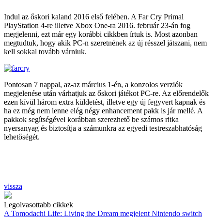
Indul az őskori kaland 2016 első felében. A Far Cry Primal
PlayStation 4-re illetve Xbox One-ra 2016. február 23-án fog
megjelenni, ezt már egy korábbi cikkben írtuk is. Most azonban
megtudtuk, hogy akik PC-n szeretnének az új résszel játszani, nem
kell sokkal tovább várniuk.
Pontosan 7 nappal, az-az március 1-én, a konzolos verziók
megjelenése után várhatjuk az őskori játékot PC-re. Az előrendelők
ezen kívül három extra küldetést, illetve egy új fegyvert kapnak és
ha ez még nem lenne elég négy enhancement pakk is jár mellé. A
pakkok segítségével korábban szerezhető be számos ritka
nyersanyag és biztosítja a számunkra az egyedi testreszabhatóság
lehetőségét.
vissza
Legolvasottabb cikkek
A Tomodachi Life: Living the Dream megjelent Nintendo switch