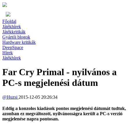
Főoldal
Játékhírek
Játékkritikák
Gyártói blogok
Hardware kritikák
DeepSpace
Hírek
Játékhírek
Far Cry Primal - nyilvános a
PC-s megjelenési dátum
@
Huzsi
2015-12-05 20:26:34
Eddig a konzolos kiadások pontos megjelenési dátumát tudtuk,
azonban ez megváltozott, nyilvánosságra került a PC-s verzió
megjelenése napra pontosan.