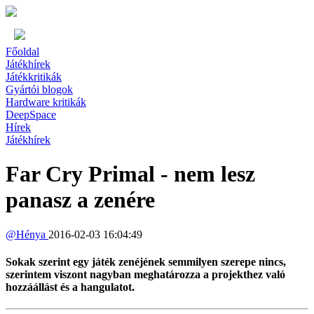
Főoldal
Játékhírek
Játékkritikák
Gyártói blogok
Hardware kritikák
DeepSpace
Hírek
Játékhírek
Far Cry Primal - nem lesz
panasz a zenére
@
Hénya
2016-02-03 16:04:49
Sokak szerint egy játék zenéjének semmilyen szerepe nincs,
szerintem viszont nagyban meghatározza a projekthez való
hozzáállást és a hangulatot.