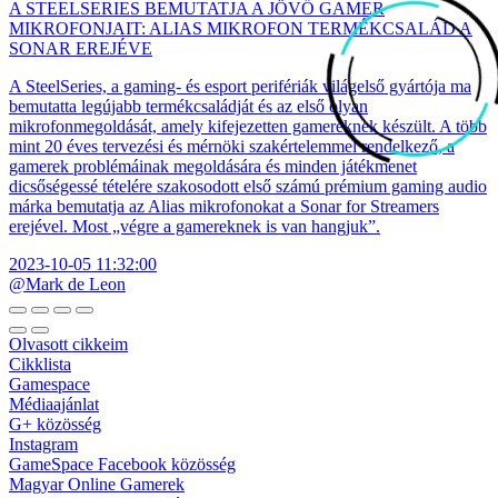
A STEELSERIES BEMUTATJA A JÖVŐ GAMER
MIKROFONJAIT: ALIAS MIKROFON TERMÉKCSALÁD A
SONAR EREJÉVE
A SteelSeries, a gaming- és esport perifériák világelső gyártója ma
bemutatta legújabb termékcsaládját és az első olyan
mikrofonmegoldását, amely kifejezetten gamereknek készült. A több
mint 20 éves tervezési és mérnöki szakértelemmel rendelkező, a
gamerek problémáinak megoldására és minden játékmenet
dicsőségessé tételére szakosodott első számú prémium gaming audio
márka bemutatja az Alias mikrofonokat a Sonar for Streamers
erejével. Most „végre a gamereknek is van hangjuk”.
2023-10-05 11:32:00
@Mark de Leon
Olvasott cikkeim
Cikklista
Gamespace
Médiaajánlat
G+ közösség
Instagram
GameSpace Facebook közösség
Magyar Online Gamerek