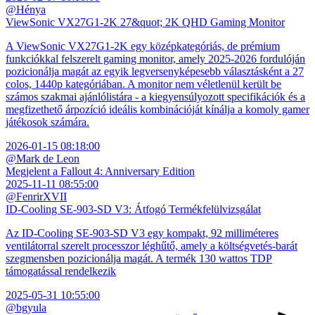
@Hénya
ViewSonic VX27G1-2K 27&quot; 2K QHD Gaming Monitor
A ViewSonic VX27G1-2K egy középkategóriás, de prémium
funkciókkal felszerelt gaming monitor, amely 2025-2026 fordulóján
pozicionálja magát az egyik legversenyképesebb választásként a 27
colos, 1440p kategóriában. A monitor nem véletlenül került be
számos szakmai ajánlólistára - a kiegyensúlyozott specifikációk és a
megfizethető árpozíció ideális kombinációját kínálja a komoly gamer
játékosok számára.
2026-01-15 08:18:00
@Mark de Leon
Megjelent a Fallout 4: Anniversary Edition
2025-11-11 08:55:00
@FenrirXVII
ID-Cooling SE-903-SD V3: Átfogó Termékfelülvizsgálat
Az ID-Cooling SE-903-SD V3 egy kompakt, 92 milliméteres
ventilátorral szerelt processzor léghűtő, amely a költségvetés-barát
szegmensben pozicionálja magát. A termék 130 wattos TDP
támogatással rendelkezik
2025-05-31 10:55:00
@bgyula