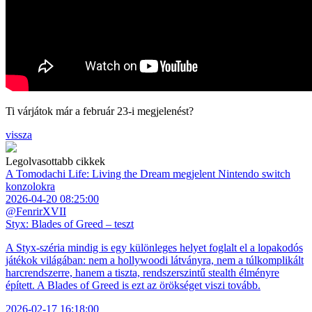
Ti várjátok már a február 23-i megjelenést?
vissza
Legolvasottabb cikkek
A Tomodachi Life: Living the Dream megjelent Nintendo switch
konzolokra
2026-04-20 08:25:00
@FenrirXVII
Styx: Blades of Greed – teszt
A Styx-széria mindig is egy különleges helyet foglalt el a lopakodós
játékok világában: nem a hollywoodi látványra, nem a túlkomplikált
harcrendszerre, hanem a tiszta, rendszerszintű stealth élményre
épített. A Blades of Greed is ezt az örökséget viszi tovább.
2026-02-17 16:18:00