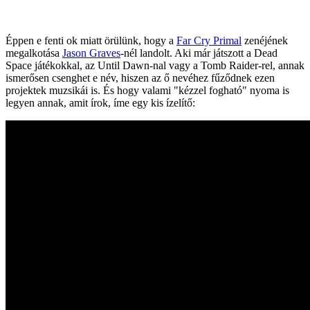
Éppen e fenti ok miatt örülünk, hogy a
Far Cry Primal
zenéjének
megalkotása
Jason Graves
-nél landolt. Aki már játszott a Dead
Space játékokkal, az Until Dawn-nal vagy a Tomb Raider-rel, annak
ismerősen csenghet e név, hiszen az ő nevéhez fűződnek ezen
projektek muzsikái is. És hogy valami "kézzel fogható" nyoma is
legyen annak, amit írok, íme egy kis ízelítő: