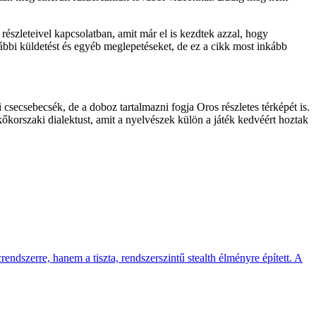
észleteivel kapcsolatban, amit már el is kezdtek azzal, hogy
ábbi küldetést és egyéb meglepetéseket, de ez a cikk most inkább
 csecsebecsék, de a doboz tartalmazni fogja Oros részletes térképét is.
orszaki dialektust, amit a nyelvészek külön a játék kedvéért hoztak
endszerre, hanem a tiszta, rendszerszintű stealth élményre épített. A