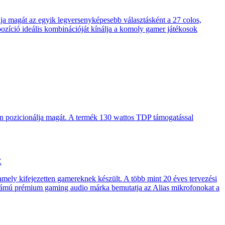
 magát az egyik legversenyképesebb választásként a 27 colos,
pozíció ideális kombinációját kínálja a komoly gamer játékosok
en pozicionálja magát. A termék 130 wattos TDP támogatással
E
 amely kifejezetten gamereknek készült. A több mint 20 éves tervezési
számú prémium gaming audio márka bemutatja az Alias mikrofonokat a