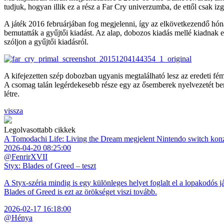
tudjuk, hogyan illik ez a rész a Far Cry univerzumba, de ettől csak iz
A játék 2016 februárjában fog megjelenni, így az elkövetkezendő hónap
bemutatták a gyűjtői kiadást. Az alap, dobozos kiadás mellé kiadnak 
szóljon a gyűjtői kiadásról.
A kifejezetten szép dobozban ugyanis megtalálható lesz az eredeti fémt
A csomag talán legérdekesebb része egy az ősemberek nyelvezetét bem
létre.
vissza
Legolvasottabb cikkek
A Tomodachi Life: Living the Dream megjelent Nintendo switch kon
2026-04-20 08:25:00
@FenrirXVII
Styx: Blades of Greed – teszt
A Styx-széria mindig is egy különleges helyet foglalt el a lopakodós j
Blades of Greed is ezt az örökséget viszi tovább.
2026-02-17 16:18:00
@Hénya