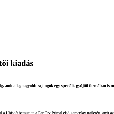
tői kiadás
g, amit a legnagyobb rajongók egy speciális gyűjtői formában is
 Ubisoft bemutatta a Far Cry Primal első gameplay trailerért, amit a