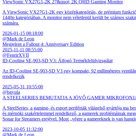
ViewSonic VX27G1-2K 27&quot; 2K QHD Gaming Monitor
A ViewSonic VX27G1-2K egy középkategóriás, de prémium funkciókkal
1440p kategóriában. A monitor nem véletlenül került be számos szakmai
számára.
2026-01-15 08:18:00
@Mark de Leon
Megjelent a Fallout 4: Anniversary Edition
2025-11-11 08:55:00
@FenrirXVII
ID-Cooling SE-903-SD V3: Átfogó Termékfelülvizsgálat
Az ID-Cooling SE-903-SD V3 egy kompakt, 92 milliméteres ventilátor
rendelkezik
2025-05-31 10:55:00
@bgyula
A STEELSERIES BEMUTATJA A JÖVŐ GAMER MIKROFONJ
A SteelSeries, a gaming- és esport perifériák világelső gyártója ma b
és mérnöki szakértelemmel rendelkező, a gamerek problémáinak megol
Sonar for Streamers erejével. Most „végre a gamereknek is van hangj
2023-10-05 11:32:00
@Mark de Leon