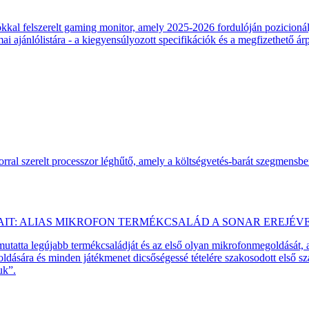
 felszerelt gaming monitor, amely 2025-2026 fordulóján pozicionálja
 ajánlólistára - a kiegyensúlyozott specifikációk és a megfizethető ár
ral szerelt processzor léghűtő, amely a költségvetés-barát szegmensb
AIT: ALIAS MIKROFON TERMÉKCSALÁD A SONAR EREJÉV
emutatta legújabb termékcsaládját és az első olyan mikrofonmegoldását,
dására és minden játékmenet dicsőségessé tételére szakosodott első 
uk”.