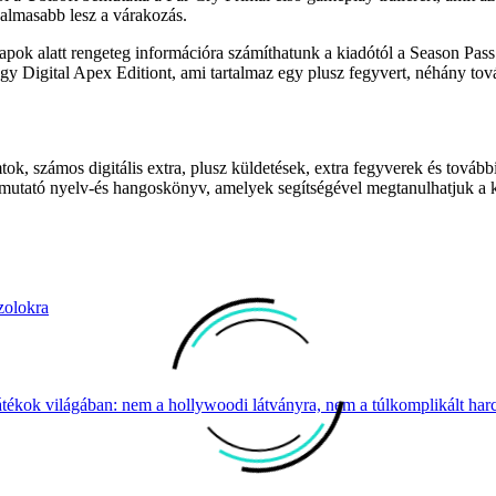
galmasabb lesz a várakozás.
ok alatt rengeteg információra számíthatunk a kiadótól a Season Pass r
egy Digital Apex Editiont, ami tartalmaz egy plusz fegyvert, néhány tov
ok, számos digitális extra, plusz küldetések, extra fegyverek és további
utató nyelv-és hangoskönyv, amelyek segítségével megtanulhatjuk a kők
zolokra
átékok világában: nem a hollywoodi látványra, nem a túlkomplikált harcr