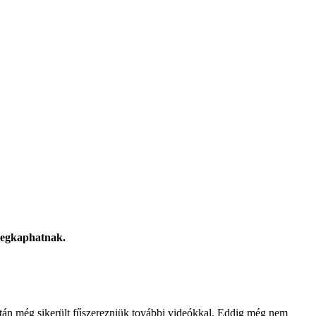
 megkaphatnak.
ztán még sikerült fűszerezniük további videókkal. Eddig még nem