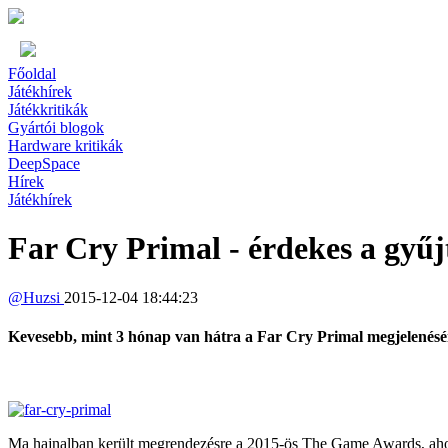
Főoldal
Játékhírek
Játékkritikák
Gyártói blogok
Hardware kritikák
DeepSpace
Hírek
Játékhírek
Far Cry Primal - érdekes a gyűj
@
Huzsi
2015-12-04 18:44:23
Kevesebb, mint 3 hónap van hátra a Far Cry Primal megjelenéséi
Ma hajnalban került megrendezésre a 2015-ös The Game Awards, ahol a