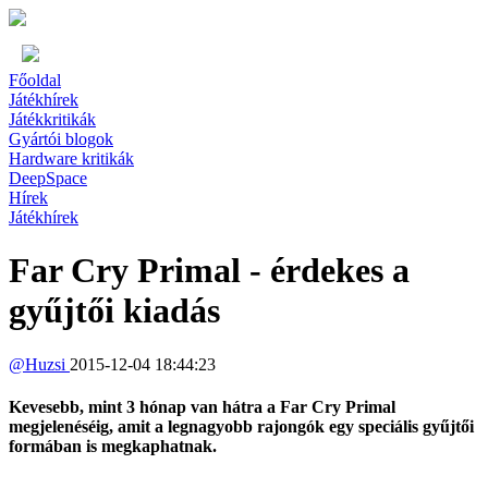
Főoldal
Játékhírek
Játékkritikák
Gyártói blogok
Hardware kritikák
DeepSpace
Hírek
Játékhírek
Far Cry Primal - érdekes a
gyűjtői kiadás
@
Huzsi
2015-12-04 18:44:23
Kevesebb, mint 3 hónap van hátra a Far Cry Primal
megjelenéséig, amit a legnagyobb rajongók egy speciális gyűjtői
formában is megkaphatnak.