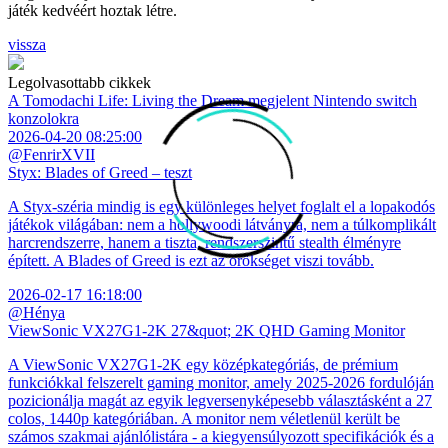
játék kedvéért hoztak létre.
vissza
Legolvasottabb cikkek
A Tomodachi Life: Living the Dream megjelent Nintendo switch
konzolokra
2026-04-20 08:25:00
@FenrirXVII
Styx: Blades of Greed – teszt
A Styx-széria mindig is egy különleges helyet foglalt el a lopakodós
játékok világában: nem a hollywoodi látványra, nem a túlkomplikált
harcrendszerre, hanem a tiszta, rendszerszintű stealth élményre
épített. A Blades of Greed is ezt az örökséget viszi tovább.
2026-02-17 16:18:00
@Hénya
ViewSonic VX27G1-2K 27&quot; 2K QHD Gaming Monitor
A ViewSonic VX27G1-2K egy középkategóriás, de prémium
funkciókkal felszerelt gaming monitor, amely 2025-2026 fordulóján
pozicionálja magát az egyik legversenyképesebb választásként a 27
colos, 1440p kategóriában. A monitor nem véletlenül került be
számos szakmai ajánlólistára - a kiegyensúlyozott specifikációk és a