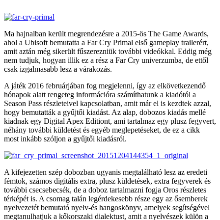
Ma hajnalban került megrendezésre a 2015-ös The Game Awards,
ahol a Ubisoft bemutatta a Far Cry Primal első gameplay trailerért,
amit aztán még sikerült fűszerezniük további videókkal. Eddig még
nem tudjuk, hogyan illik ez a rész a Far Cry univerzumba, de ettől
csak izgalmasabb lesz a várakozás.
A játék 2016 februárjában fog megjelenni, így az elkövetkezendő
hónapok alatt rengeteg információra számíthatunk a kiadótól a
Season Pass részleteivel kapcsolatban, amit már el is kezdtek azzal,
hogy bemutatták a gyűjtői kiadást. Az alap, dobozos kiadás mellé
kiadnak egy Digital Apex Editiont, ami tartalmaz egy plusz fegyvert,
néhány további küldetést és egyéb meglepetéseket, de ez a cikk
most inkább szóljon a gyűjtői kiadásról.
A kifejezetten szép dobozban ugyanis megtalálható lesz az eredeti
fémtok, számos digitális extra, plusz küldetések, extra fegyverek és
további csecsebecsék, de a doboz tartalmazni fogja Oros részletes
térképét is. A csomag talán legérdekesebb része egy az ősemberek
nyelvezetét bemutató nyelv-és hangoskönyv, amelyek segítségével
megtanulhatjuk a kőkorszaki dialektust, amit a nyelvészek külön a