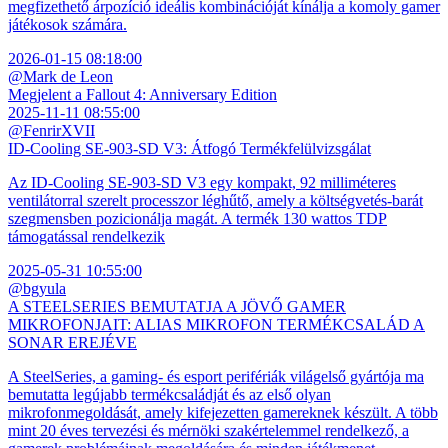
megfizethető árpozíció ideális kombinációját kínálja a komoly gamer
játékosok számára.
2026-01-15 08:18:00
@Mark de Leon
Megjelent a Fallout 4: Anniversary Edition
2025-11-11 08:55:00
@FenrirXVII
ID-Cooling SE-903-SD V3: Átfogó Termékfelülvizsgálat
Az ID-Cooling SE-903-SD V3 egy kompakt, 92 milliméteres
ventilátorral szerelt processzor léghűtő, amely a költségvetés-barát
szegmensben pozicionálja magát. A termék 130 wattos TDP
támogatással rendelkezik
2025-05-31 10:55:00
@bgyula
A STEELSERIES BEMUTATJA A JÖVŐ GAMER
MIKROFONJAIT: ALIAS MIKROFON TERMÉKCSALÁD A
SONAR EREJÉVE
A SteelSeries, a gaming- és esport perifériák világelső gyártója ma
bemutatta legújabb termékcsaládját és az első olyan
mikrofonmegoldását, amely kifejezetten gamereknek készült. A több
mint 20 éves tervezési és mérnöki szakértelemmel rendelkező, a