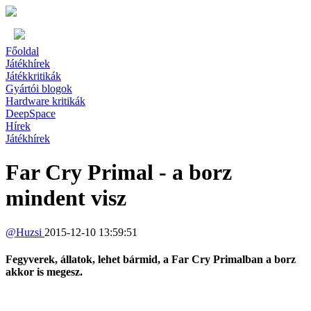
Főoldal
Játékhírek
Játékkritikák
Gyártói blogok
Hardware kritikák
DeepSpace
Hírek
Játékhírek
Far Cry Primal - a borz
mindent visz
@
Huzsi
2015-12-10 13:59:51
Fegyverek, állatok, lehet bármid, a Far Cry Primalban a borz
akkor is megesz.