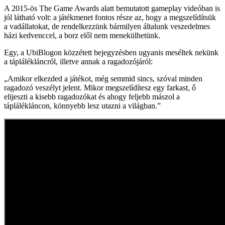
A 2015-ös The Game Awards alatt bemutatott gameplay videóban is
jól látható volt: a játékmenet fontos része az, hogy a megszelídítsük
a vadállatokat, de rendelkezzünk bármilyen általunk veszedelmes
házi kedvenccel, a borz elől nem menekülhetünk.
Egy, a UbiBlogon közzétett bejegyzésben ugyanis meséltek nekünk
a táplálékláncról, illetve annak a ragadozójáról:
„Amikor elkezded a játékot, még semmid sincs, szóval minden
ragadozó veszélyt jelent. Mikor megszelídítesz egy farkast, ő
elijeszti a kisebb ragadozókat és ahogy feljebb mászol a
táplálékláncon, könnyebb lesz utazni a világban.”