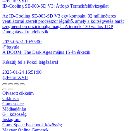
@FenrirXVII
ID-Cooling SE-903-SD V3: Átfogó Termékfelülvizsgálat
Az ID-Cooling SE-903-SD V3 egy kompakt, 92 milliméteres
ventilátorral szerelt processzor léghűtő, amely a költségvetés-barát
szegmensben pozicionálja magát. A termék 130 wattos TDP
támogatással rendelkezik
2025-05-31 10:55:00
@bgyula
A DOOM: The Dark Ages május 15-én érkezik
Készülj fel a Pokol leigázásra!
2025-01-24 16:51:00
@FenrirXVII
Olvasott cikkeim
Cikklista
Gamespace
Médiaajánlat
G+ közösség
Instagram
GameSpace Facebook közösség
Magyar Online Gamerek