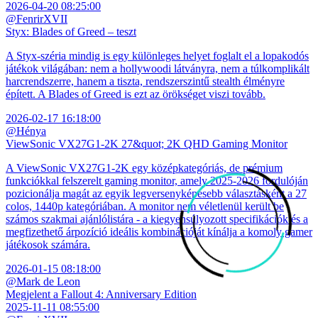
2026-04-20 08:25:00
@FenrirXVII
Styx: Blades of Greed – teszt
A Styx-széria mindig is egy különleges helyet foglalt el a lopakodós
játékok világában: nem a hollywoodi látványra, nem a túlkomplikált
harcrendszerre, hanem a tiszta, rendszerszintű stealth élményre
épített. A Blades of Greed is ezt az örökséget viszi tovább.
2026-02-17 16:18:00
@Hénya
ViewSonic VX27G1-2K 27&quot; 2K QHD Gaming Monitor
A ViewSonic VX27G1-2K egy középkategóriás, de prémium
funkciókkal felszerelt gaming monitor, amely 2025-2026 fordulóján
pozicionálja magát az egyik legversenyképesebb választásként a 27
colos, 1440p kategóriában. A monitor nem véletlenül került be
számos szakmai ajánlólistára - a kiegyensúlyozott specifikációk és a
megfizethető árpozíció ideális kombinációját kínálja a komoly gamer
játékosok számára.
2026-01-15 08:18:00
@Mark de Leon
Megjelent a Fallout 4: Anniversary Edition
2025-11-11 08:55:00