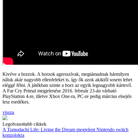
Kivéve a borzok. A borzok agresszívak, megtámadnak bármilyen
náluk akár nagyobb ellenfeleket is, így ők azok akiktől sosem lehet
eléggé félni. A játékban szinte a borz az egyik legnagyobb kártevő.
A Far Cry Primal megjelenése 2016. február 23-án várható
PlayStation 4-re, illetve Xbox One-ra, PC-re pedig március elsején
lesz esedékes.
vissza
Legolvasottabb cikkek
A Tomodachi Life: Living the Dream megjelent Nintendo switch
konzolokra