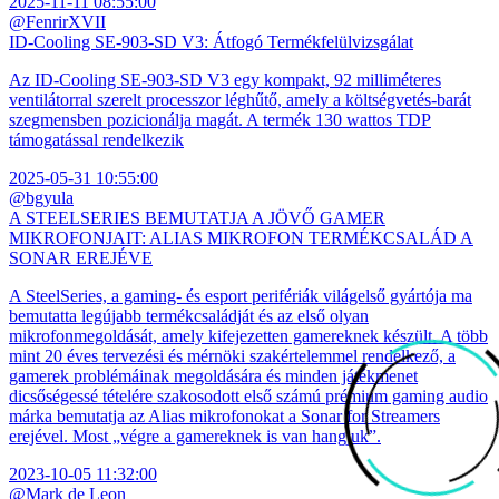
2025-11-11 08:55:00
@FenrirXVII
ID-Cooling SE-903-SD V3: Átfogó Termékfelülvizsgálat
Az ID-Cooling SE-903-SD V3 egy kompakt, 92 milliméteres
ventilátorral szerelt processzor léghűtő, amely a költségvetés-barát
szegmensben pozicionálja magát. A termék 130 wattos TDP
támogatással rendelkezik
2025-05-31 10:55:00
@bgyula
A STEELSERIES BEMUTATJA A JÖVŐ GAMER
MIKROFONJAIT: ALIAS MIKROFON TERMÉKCSALÁD A
SONAR EREJÉVE
A SteelSeries, a gaming- és esport perifériák világelső gyártója ma
bemutatta legújabb termékcsaládját és az első olyan
mikrofonmegoldását, amely kifejezetten gamereknek készült. A több
mint 20 éves tervezési és mérnöki szakértelemmel rendelkező, a
gamerek problémáinak megoldására és minden játékmenet
dicsőségessé tételére szakosodott első számú prémium gaming audio
márka bemutatja az Alias mikrofonokat a Sonar for Streamers
erejével. Most „végre a gamereknek is van hangjuk”.
2023-10-05 11:32:00
@Mark de Leon