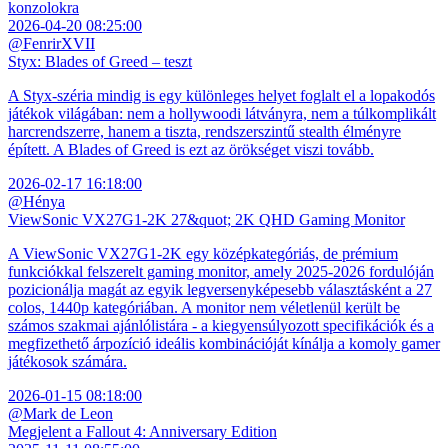
konzolokra
2026-04-20 08:25:00
@FenrirXVII
Styx: Blades of Greed – teszt
A Styx-széria mindig is egy különleges helyet foglalt el a lopakodós
játékok világában: nem a hollywoodi látványra, nem a túlkomplikált
harcrendszerre, hanem a tiszta, rendszerszintű stealth élményre
épített. A Blades of Greed is ezt az örökséget viszi tovább.
2026-02-17 16:18:00
@Hénya
ViewSonic VX27G1-2K 27&quot; 2K QHD Gaming Monitor
A ViewSonic VX27G1-2K egy középkategóriás, de prémium
funkciókkal felszerelt gaming monitor, amely 2025-2026 fordulóján
pozicionálja magát az egyik legversenyképesebb választásként a 27
colos, 1440p kategóriában. A monitor nem véletlenül került be
számos szakmai ajánlólistára - a kiegyensúlyozott specifikációk és a
megfizethető árpozíció ideális kombinációját kínálja a komoly gamer
játékosok számára.
2026-01-15 08:18:00
@Mark de Leon
Megjelent a Fallout 4: Anniversary Edition