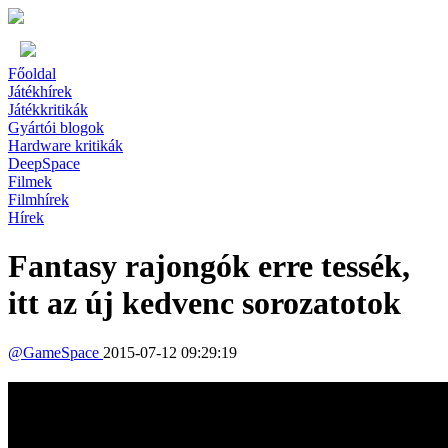
Főoldal
Játékhírek
Játékkritikák
Gyártói blogok
Hardware kritikák
DeepSpace
Filmek
Filmhírek
Hírek
Fantasy rajongók erre tessék,
itt az új kedvenc sorozatotok
@
GameSpace
2015-07-12 09:29:19