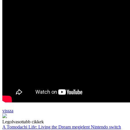
vissza
Legolvasottabb cikkek
A Tomodachi Life: Living the Dream megjelent Nintendo switch