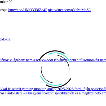
ember 29.
Europe
http://t.co/HMQYFdZo4P
pic.twitter.com/pYtPetMoS3
zolokra
átékok világában: nem a hollywoodi látványra, nem a túlkomplikált harcr
 felszerelt gaming monitor, amely 2025-2026 fordulóján pozicionálja
 ajánlólistára - a kiegyensúlyozott specifikációk és a megfizethető ár