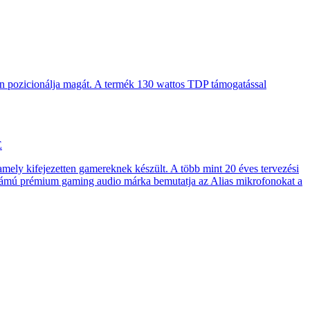
en pozicionálja magát. A termék 130 wattos TDP támogatással
E
 amely kifejezetten gamereknek készült. A több mint 20 éves tervezési
számú prémium gaming audio márka bemutatja az Alias mikrofonokat a