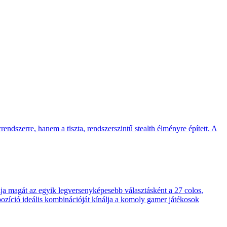
endszerre, hanem a tiszta, rendszerszintű stealth élményre épített. A
 magát az egyik legversenyképesebb választásként a 27 colos,
pozíció ideális kombinációját kínálja a komoly gamer játékosok