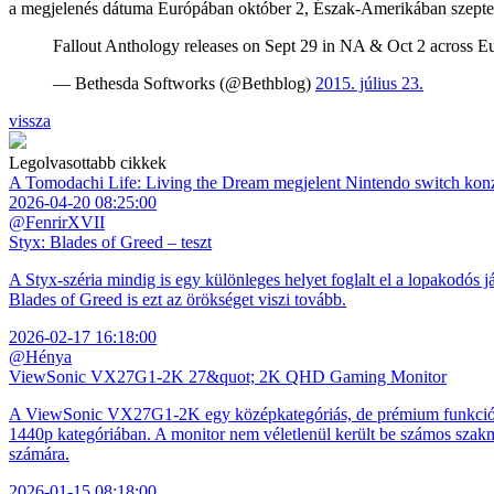
a megjelenés dátuma Európában október 2, Észak-Amerikában szept
Fallout Anthology releases on Sept 29 in NA & Oct 2 across 
— Bethesda Softworks (@Bethblog)
2015. július 23.
vissza
Legolvasottabb cikkek
A Tomodachi Life: Living the Dream megjelent Nintendo switch kon
2026-04-20 08:25:00
@FenrirXVII
Styx: Blades of Greed – teszt
A Styx-széria mindig is egy különleges helyet foglalt el a lopakodós j
Blades of Greed is ezt az örökséget viszi tovább.
2026-02-17 16:18:00
@Hénya
ViewSonic VX27G1-2K 27&quot; 2K QHD Gaming Monitor
A ViewSonic VX27G1-2K egy középkategóriás, de prémium funkciókkal
1440p kategóriában. A monitor nem véletlenül került be számos szakmai
számára.
2026-01-15 08:18:00