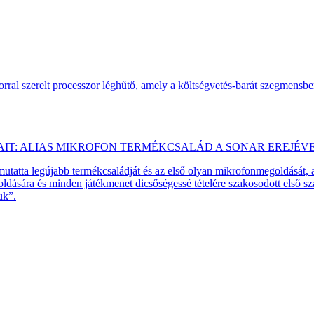
ral szerelt processzor léghűtő, amely a költségvetés-barát szegmensb
AIT: ALIAS MIKROFON TERMÉKCSALÁD A SONAR EREJÉV
emutatta legújabb termékcsaládját és az első olyan mikrofonmegoldását,
dására és minden játékmenet dicsőségessé tételére szakosodott első 
uk”.