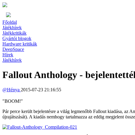
Főoldal
Játékhírek
Játékkritikák
Gyártói blogok
Hardware kritikák
DeepSpace
Hírek
Játékhírek
Fallout Anthology - bejelentetté
@
Hénya
2015-07-23 21:16:55
"BOOM!"
Pár perce került bejelentésre a világ legmenőbb Fallout kiadása, az A
újrajátszását). A kiadás nemhogy tartalmazza az eddig megjelent össz