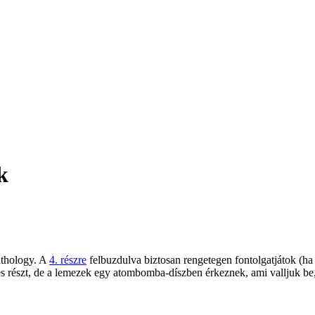
k
nthology. A
4. részre
felbuzdulva biztosan rengetegen fontolgatjátok (ha
es részt, de a lemezek egy atombomba-díszben érkeznek, ami valljuk be