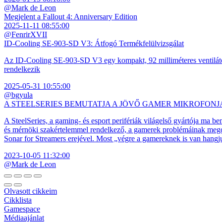
@Mark de Leon
Megjelent a Fallout 4: Anniversary Edition
2025-11-11 08:55:00
@FenrirXVII
ID-Cooling SE-903-SD V3: Átfogó Termékfelülvizsgálat
Az ID-Cooling SE-903-SD V3 egy kompakt, 92 milliméteres ventilátor
rendelkezik
2025-05-31 10:55:00
@bgyula
A STEELSERIES BEMUTATJA A JÖVŐ GAMER MIKROFONJ
A SteelSeries, a gaming- és esport perifériák világelső gyártója ma b
és mérnöki szakértelemmel rendelkező, a gamerek problémáinak megol
Sonar for Streamers erejével. Most „végre a gamereknek is van hangj
2023-10-05 11:32:00
@Mark de Leon
Olvasott cikkeim
Cikklista
Gamespace
Médiaajánlat