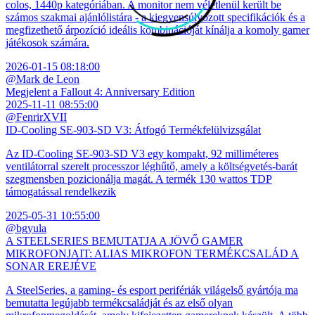
colos, 1440p kategóriában. A monitor nem véletlenül került be
számos szakmai ajánlólistára - a kiegyensúlyozott specifikációk és a
megfizethető árpozíció ideális kombinációját kínálja a komoly gamer
játékosok számára.
2026-01-15 08:18:00
@Mark de Leon
Megjelent a Fallout 4: Anniversary Edition
2025-11-11 08:55:00
@FenrirXVII
ID-Cooling SE-903-SD V3: Átfogó Termékfelülvizsgálat
Az ID-Cooling SE-903-SD V3 egy kompakt, 92 milliméteres
ventilátorral szerelt processzor léghűtő, amely a költségvetés-barát
szegmensben pozicionálja magát. A termék 130 wattos TDP
támogatással rendelkezik
2025-05-31 10:55:00
@bgyula
A STEELSERIES BEMUTATJA A JÖVŐ GAMER
MIKROFONJAIT: ALIAS MIKROFON TERMÉKCSALÁD A
SONAR EREJÉVE
A SteelSeries, a gaming- és esport perifériák világelső gyártója ma
bemutatta legújabb termékcsaládját és az első olyan