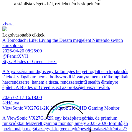
a stáblista végét - hát, ezt lehet én is skipelném...
vissza
Legolvasottabb cikkek
A Tomodachi Life: Living the Dream megjelent Nintendo switch
konzolokra
2026-04-20 08:25:00
@FenrirXVII
Styx: Blades of Greed – teszt
A Styx-széria mindig is egy különleges helyet foglalt el a lopakodós
játékok világában: nem a hollywoodi látványra, nem a túlkomplikált
harcrendszerre, hanem a tiszta, rendszerszintű stealth élményre
épített. A Blades of Greed is ezt az örökséget viszi tovább.
2026-02-17 16:18:00
@Hénya
ViewSonic VX27G1-2K 27&quot; 2K QHD Gaming Monitor
A ViewSonic VX27G1-2K egy középkategóriás, de prémium
funkciókkal felszerelt gaming monitor, amely 2025-2026 fordulóján
pozicionálja magát az egyik legversenyképesebb választásként a 27