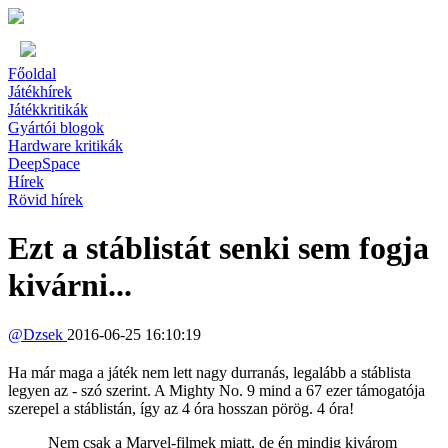
Főoldal
Játékhírek
Játékkritikák
Gyártói blogok
Hardware kritikák
DeepSpace
Hírek
Rövid hírek
Ezt a stáblistát senki sem fogja
kivárni...
@
Dzsek
2016-06-25 16:10:19
Ha már maga a játék nem lett nagy durranás, legalább a stáblista
legyen az - szó szerint. A Mighty No. 9 mind a 67 ezer támogatója
szerepel a stáblistán, így az 4 óra hosszan pörög. 4 óra!
Nem csak a Marvel-filmek miatt, de én mindig kivárom