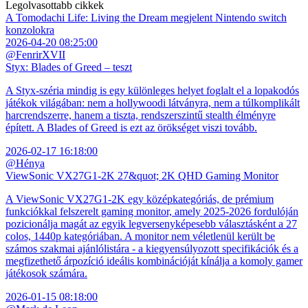
Legolvasottabb cikkek
A Tomodachi Life: Living the Dream megjelent Nintendo switch
konzolokra
2026-04-20 08:25:00
@FenrirXVII
Styx: Blades of Greed – teszt
A Styx-széria mindig is egy különleges helyet foglalt el a lopakodós
játékok világában: nem a hollywoodi látványra, nem a túlkomplikált
harcrendszerre, hanem a tiszta, rendszerszintű stealth élményre
épített. A Blades of Greed is ezt az örökséget viszi tovább.
2026-02-17 16:18:00
@Hénya
ViewSonic VX27G1-2K 27&quot; 2K QHD Gaming Monitor
A ViewSonic VX27G1-2K egy középkategóriás, de prémium
funkciókkal felszerelt gaming monitor, amely 2025-2026 fordulóján
pozicionálja magát az egyik legversenyképesebb választásként a 27
colos, 1440p kategóriában. A monitor nem véletlenül került be
számos szakmai ajánlólistára - a kiegyensúlyozott specifikációk és a
megfizethető árpozíció ideális kombinációját kínálja a komoly gamer
játékosok számára.
2026-01-15 08:18:00