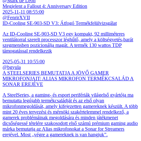
@Mark de Leon
Megjelent a Fallout 4: Anniversary Edition
2025-11-11 08:55:00
@FenrirXVII
ID-Cooling SE-903-SD V3: Átfogó Termékfelülvizsgálat
Az ID-Cooling SE-903-SD V3 egy kompakt, 92 milliméteres
ventilátorral szerelt processzor léghűtő, amely a költségvetés-barát
szegmensben pozicionálja magát. A termék 130 wattos TDP
támogatással rendelkezik
2025-05-31 10:55:00
@bgyula
A STEELSERIES BEMUTATJA A JÖVŐ GAMER
MIKROFONJAIT: ALIAS MIKROFON TERMÉKCSALÁD A
SONAR EREJÉVE
A SteelSeries, a gaming- és esport perifériák világelső gyártója ma
bemutatta legújabb termékcsaládját és az első olyan
mikrofonmegoldását, amely kifejezetten gamereknek készült. A több
mint 20 éves tervezési és mérnöki szakértelemmel rendelkező, a
gamerek problémáinak megoldására és minden játékmenet
dicsőségessé tételére szakosodott első számú prémium gaming audio
márka bemutatja az Alias mikrofonokat a Sonar for Streamers
erejével. Most „végre a gamereknek is van hangjuk”.