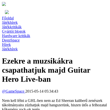
Főoldal
Játékhírek
Játékkritikák
Gyártói blogok
Hardware kritikák
DeepSpace
Hírek
Játékhírek
Ezekre a muzsikákra
csapathatjuk majd Guitar
Hero Live-ban
@
GameSpace
2015-05-14 05:34:43
Nem kell félni a GHL-ben nem az Ed Sheeran kaliberű zenészek
tákolmányaira zúzhatjuk majd hangszerünk, hiszen ütős a felhozatal
kőkemény rock-ok terén.