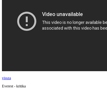
vissza
Everest - kritika