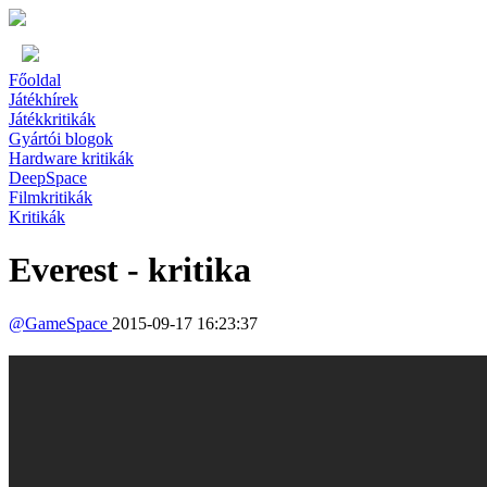
Főoldal
Játékhírek
Játékkritikák
Gyártói blogok
Hardware kritikák
DeepSpace
Filmkritikák
Kritikák
Everest - kritika
@
GameSpace
2015-09-17 16:23:37