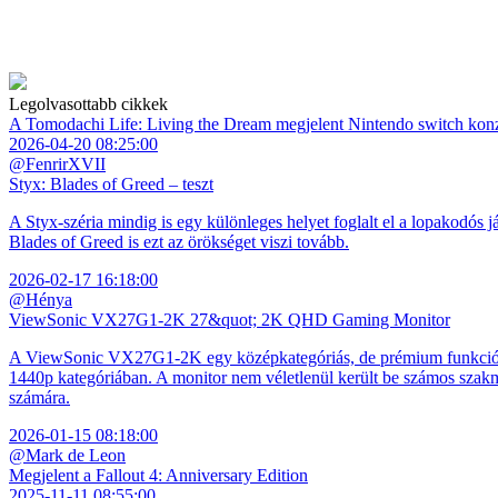
Legolvasottabb cikkek
A Tomodachi Life: Living the Dream megjelent Nintendo switch kon
2026-04-20 08:25:00
@FenrirXVII
Styx: Blades of Greed – teszt
A Styx-széria mindig is egy különleges helyet foglalt el a lopakodós j
Blades of Greed is ezt az örökséget viszi tovább.
2026-02-17 16:18:00
@Hénya
ViewSonic VX27G1-2K 27&quot; 2K QHD Gaming Monitor
A ViewSonic VX27G1-2K egy középkategóriás, de prémium funkciókkal
1440p kategóriában. A monitor nem véletlenül került be számos szakmai
számára.
2026-01-15 08:18:00
@Mark de Leon
Megjelent a Fallout 4: Anniversary Edition
2025-11-11 08:55:00