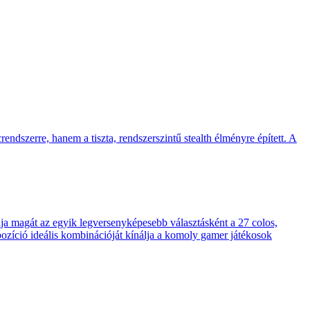
endszerre, hanem a tiszta, rendszerszintű stealth élményre épített. A
 magát az egyik legversenyképesebb választásként a 27 colos,
pozíció ideális kombinációját kínálja a komoly gamer játékosok