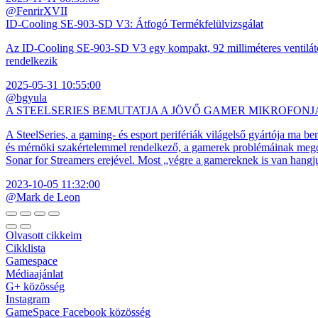
@FenrirXVII
ID-Cooling SE-903-SD V3: Átfogó Termékfelülvizsgálat
Az ID-Cooling SE-903-SD V3 egy kompakt, 92 milliméteres ventilátor
rendelkezik
2025-05-31 10:55:00
@bgyula
A STEELSERIES BEMUTATJA A JÖVŐ GAMER MIKROFONJ
A SteelSeries, a gaming- és esport perifériák világelső gyártója ma b
és mérnöki szakértelemmel rendelkező, a gamerek problémáinak megol
Sonar for Streamers erejével. Most „végre a gamereknek is van hangj
2023-10-05 11:32:00
@Mark de Leon
Olvasott cikkeim
Cikklista
Gamespace
Médiaajánlat
G+ közösség
Instagram
GameSpace Facebook közösség