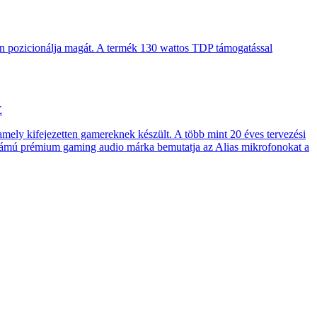
en pozicionálja magát. A termék 130 wattos TDP támogatással
E
 amely kifejezetten gamereknek készült. A több mint 20 éves tervezési
számú prémium gaming audio márka bemutatja az Alias mikrofonokat a