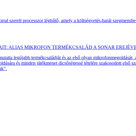
ral szerelt processzor léghűtő, amely a költségvetés-barát szegmensb
AIT: ALIAS MIKROFON TERMÉKCSALÁD A SONAR EREJÉV
emutatta legújabb termékcsaládját és az első olyan mikrofonmegoldását,
dására és minden játékmenet dicsőségessé tételére szakosodott első 
uk”.