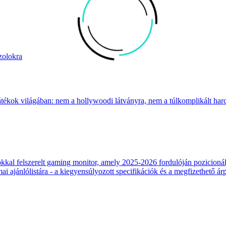
zolokra
átékok világában: nem a hollywoodi látványra, nem a túlkomplikált harcr
 felszerelt gaming monitor, amely 2025-2026 fordulóján pozicionálja
 ajánlólistára - a kiegyensúlyozott specifikációk és a megfizethető ár