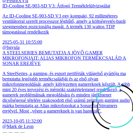
@FenrirXVII
ID-Cooling SE-903-SD V3: Átfogó Termékfelülvizsgálat
Az ID-Cooling SE-903-SD V3 egy kompakt, 92 milliméteres
ventilátorral szerelt processzor léghűtő, amely a költségvetés-barát
szegmensben pozicionálja magát. A termék 130 wattos TDP
támogatással rendelkezik
2025-05-31 10:55:00
@bgyula
A STEELSERIES BEMUTATJA A JÖVŐ GAMER
MIKROFONJAIT: ALIAS MIKROFON TERMÉKCSALÁD A
SONAR EREJÉVE
A SteelSeries, a gaming- és esport perifériák világelső gyártója ma
bemutatta legújabb termékcsaládját és az első olyan
mikrofonmegoldását, amely kifejezetten gamereknek készült. A több
mint 20 éves tervezési és mérnöki szakértelemmel rendelkező, a
gamerek problémáinak megoldására és minden játékmenet
dicsőségessé tételére szakosodott első számú prémium gaming audio
márka bemutatja az Alias mikrofonokat a Sonar for Streamers
erejével. Most „végre a gamereknek is van hangjuk”.
2023-10-05 11:32:00
@Mark de Leon