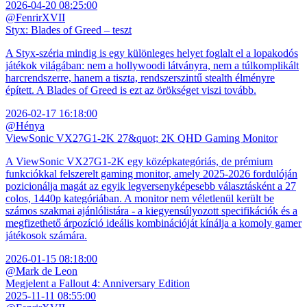
2026-04-20 08:25:00
@FenrirXVII
Styx: Blades of Greed – teszt
A Styx-széria mindig is egy különleges helyet foglalt el a lopakodós
játékok világában: nem a hollywoodi látványra, nem a túlkomplikált
harcrendszerre, hanem a tiszta, rendszerszintű stealth élményre
épített. A Blades of Greed is ezt az örökséget viszi tovább.
2026-02-17 16:18:00
@Hénya
ViewSonic VX27G1-2K 27&quot; 2K QHD Gaming Monitor
A ViewSonic VX27G1-2K egy középkategóriás, de prémium
funkciókkal felszerelt gaming monitor, amely 2025-2026 fordulóján
pozicionálja magát az egyik legversenyképesebb választásként a 27
colos, 1440p kategóriában. A monitor nem véletlenül került be
számos szakmai ajánlólistára - a kiegyensúlyozott specifikációk és a
megfizethető árpozíció ideális kombinációját kínálja a komoly gamer
játékosok számára.
2026-01-15 08:18:00
@Mark de Leon
Megjelent a Fallout 4: Anniversary Edition
2025-11-11 08:55:00