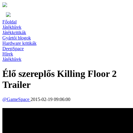
Főoldal
Játékhírek
Játékkritikák
Gyártói blogok
Hardware kritikák
DeepSpace
Hírek
Játékhírek
Élő szereplős Killing Floor 2
Trailer
@
GameSpace
2015-02-19 09:06:00