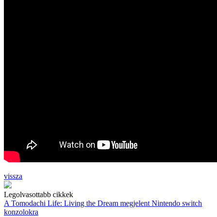
vissza
Legolvasottabb cikkek
A Tomodachi Life: Living the Dream megjelent Nintendo switch
konzolokra