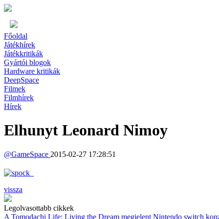
Főoldal
Játékhírek
Játékkritikák
Gyártói blogok
Hardware kritikák
DeepSpace
Filmek
Filmhírek
Hírek
Elhunyt Leonard Nimoy
@
GameSpace
2015-02-27 17:28:51
vissza
Legolvasottabb cikkek
A Tomodachi Life: Living the Dream megjelent Nintendo switch kon