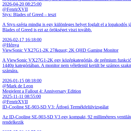
2026-04-20 08:25:00
@FenrirXVII
Styx: Blades of Greed – teszt
A Styx-széria mindig is egy különleges helyet foglalt el a lopakodós j
Blades of Greed is ezt az örökséget viszi tovább.
2026-02-17 16:18:00
@Hénya
ViewSonic VX27G1-2K 27&quot; 2K QHD Gaming Monitor
A ViewSonic VX27G1-2K egy középkategóriás, de prémium funkciókkal
1440p kategóriában. A monitor nem véletlenül került be számos szakmai
számára.
2026-01-15 08:18:00
@Mark de Leon
Megjelent a Fallout 4: Anniversary Edition
2025-11-11 08:55:00
@FenrirXVII
ID-Cooling SE-903-SD V3: Átfogó Termékfelülvizsgálat
Az ID-Cooling SE-903-SD V3 egy kompakt, 92 milliméteres ventilátor
rendelkezik