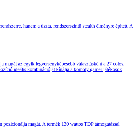
endszerre, hanem a tiszta, rendszerszintű stealth élményre épített. A
 magát az egyik legversenyképesebb választásként a 27 colos,
pozíció ideális kombinációját kínálja a komoly gamer játékosok
en pozicionálja magát. A termék 130 wattos TDP támogatással