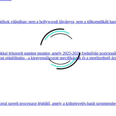
átékok világában: nem a hollywoodi látványra, nem a túlkomplikált harcr
 felszerelt gaming monitor, amely 2025-2026 fordulóján pozicionálja
 ajánlólistára - a kiegyensúlyozott specifikációk és a megfizethető ár
ral szerelt processzor léghűtő, amely a költségvetés-barát szegmensb