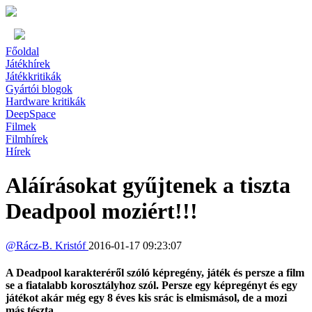
Főoldal
Játékhírek
Játékkritikák
Gyártói blogok
Hardware kritikák
DeepSpace
Filmek
Filmhírek
Hírek
Aláírásokat gyűjtenek a tiszta
Deadpool moziért!!!
@
Rácz-B. Kristóf
2016-01-17 09:23:07
A Deadpool karakteréről szóló képregény, játék és persze a film
se a fiatalabb korosztályhoz szól. Persze egy képregényt és egy
játékot akár még egy 8 éves kis srác is elmismásol, de a mozi
más tészta.