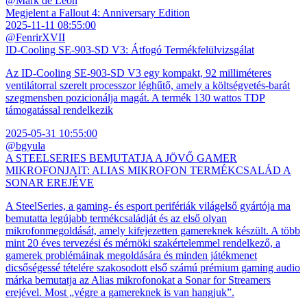
@Mark de Leon
Megjelent a Fallout 4: Anniversary Edition
2025-11-11 08:55:00
@FenrirXVII
ID-Cooling SE-903-SD V3: Átfogó Termékfelülvizsgálat
Az ID-Cooling SE-903-SD V3 egy kompakt, 92 milliméteres
ventilátorral szerelt processzor léghűtő, amely a költségvetés-barát
szegmensben pozicionálja magát. A termék 130 wattos TDP
támogatással rendelkezik
2025-05-31 10:55:00
@bgyula
A STEELSERIES BEMUTATJA A JÖVŐ GAMER
MIKROFONJAIT: ALIAS MIKROFON TERMÉKCSALÁD A
SONAR EREJÉVE
A SteelSeries, a gaming- és esport perifériák világelső gyártója ma
bemutatta legújabb termékcsaládját és az első olyan
mikrofonmegoldását, amely kifejezetten gamereknek készült. A több
mint 20 éves tervezési és mérnöki szakértelemmel rendelkező, a
gamerek problémáinak megoldására és minden játékmenet
dicsőségessé tételére szakosodott első számú prémium gaming audio
márka bemutatja az Alias mikrofonokat a Sonar for Streamers
erejével. Most „végre a gamereknek is van hangjuk”.