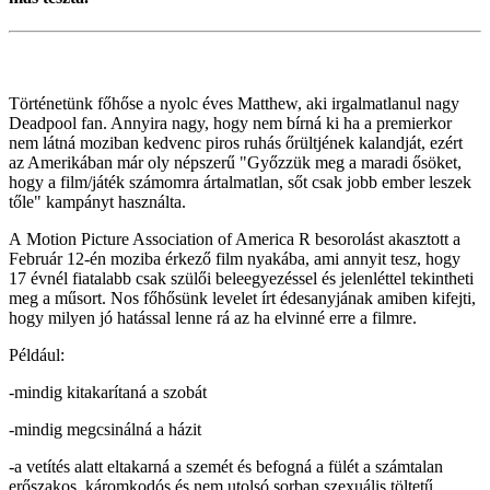
Történetünk főhőse a nyolc éves Matthew, aki irgalmatlanul nagy
Deadpool fan. Annyira nagy, hogy nem bírná ki ha a premierkor
nem látná moziban kedvenc piros ruhás őrültjének kalandját, ezért
az Amerikában már oly népszerű "Győzzük meg a maradi ősöket,
hogy a film/játék számomra ártalmatlan, sőt csak jobb ember leszek
tőle" kampányt használta.
A Motion Picture Association of America R besorolást akasztott a
Február 12-én moziba érkező film nyakába, ami annyit tesz, hogy
17 évnél fiatalabb csak szülői beleegyezéssel és jelenléttel tekintheti
meg a műsort. Nos főhősünk levelet írt édesanyjának amiben kifejti,
hogy milyen jó hatással lenne rá az ha elvinné erre a filmre.
Például:
-mindig kitakarítaná a szobát
-mindig megcsinálná a házit
-a vetítés alatt eltakarná a szemét és befogná a fülét a számtalan
erőszakos, káromkodós és nem utolsó sorban szexuális töltetű