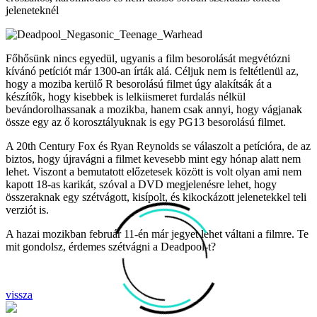
jeleneteknél
Főhősünk nincs egyedül, ugyanis a film besorolását megvétózni
kívánó petíciót már 1300-an írták alá. Céljuk nem is feltétlenül az,
hogy a moziba kerülő R besorolású filmet úgy alakítsák át a
készítők, hogy kisebbek is lelkiismeret furdalás nélkül
bevándorolhassanak a mozikba, hanem csak annyi, hogy vágjanak
össze egy az ő korosztályuknak is egy PG13 besorolású filmet.
A 20th Century Fox és Ryan Reynolds se válaszolt a petícióra, de az
biztos, hogy újravágni a filmet kevesebb mint egy hónap alatt nem
lehet. Viszont a bemutatott előzetesek között is volt olyan ami nem
kapott 18-as karikát, szóval a DVD megjelenésre lehet, hogy
összeraknak egy szétvágott, kisípolt, és kikockázott jelenetekkel teli
verziót is.
A hazai mozikban február 11-én már jegyet lehet váltani a filmre. Te
mit gondolsz, érdemes szétvágni a Deadpool-t?
vissza