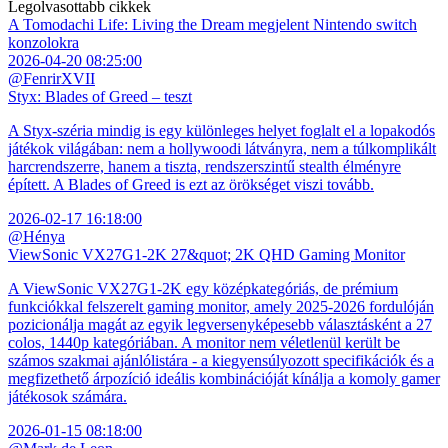
Legolvasottabb cikkek
A Tomodachi Life: Living the Dream megjelent Nintendo switch
konzolokra
2026-04-20 08:25:00
@FenrirXVII
Styx: Blades of Greed – teszt
A Styx-széria mindig is egy különleges helyet foglalt el a lopakodós
játékok világában: nem a hollywoodi látványra, nem a túlkomplikált
harcrendszerre, hanem a tiszta, rendszerszintű stealth élményre
épített. A Blades of Greed is ezt az örökséget viszi tovább.
2026-02-17 16:18:00
@Hénya
ViewSonic VX27G1-2K 27&quot; 2K QHD Gaming Monitor
A ViewSonic VX27G1-2K egy középkategóriás, de prémium
funkciókkal felszerelt gaming monitor, amely 2025-2026 fordulóján
pozicionálja magát az egyik legversenyképesebb választásként a 27
colos, 1440p kategóriában. A monitor nem véletlenül került be
számos szakmai ajánlólistára - a kiegyensúlyozott specifikációk és a
megfizethető árpozíció ideális kombinációját kínálja a komoly gamer
játékosok számára.
2026-01-15 08:18:00