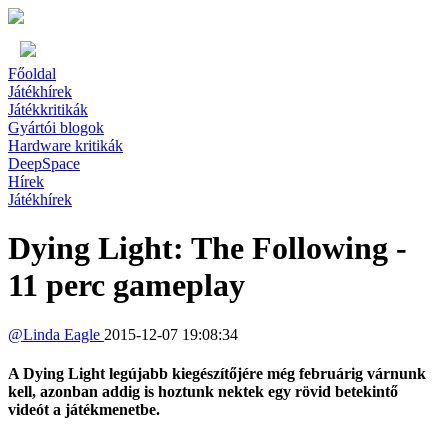
Főoldal
Játékhírek
Játékkritikák
Gyártói blogok
Hardware kritikák
DeepSpace
Hírek
Játékhírek
Dying Light: The Following -
11 perc gameplay
@
Linda Eagle
2015-12-07 19:08:34
A Dying Light legújabb kiegészítőjére még februárig várnunk
kell, azonban addig is hoztunk nektek egy rövid betekintő
videót a játékmenetbe.