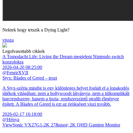
Nektek hogy tetszik a Dying Light?
vissza
Legolvasottabb cikkek
A Tomodachi Life: Living the Dream megjelent Nintendo switch
konzolokra
2026-04-20 08:25:00
@FenrirXVII
Styx: Blades of Greed – teszt
A Styx-széria mindig is egy különleges helyet foglalt el a lopakodós
játékok világában: nem a hollywoodi látványra, nem a túlkomplikált
harcrendszerre, hanem a tiszta, rendszerszintű stealth élményre
épített. A Blades of Greed is ezt az örökséget viszi tovább.
2026-02-17 16:18:00
@Hénya
ViewSonic VX27G1-2K 27&quot; 2K QHD Gaming Monitor