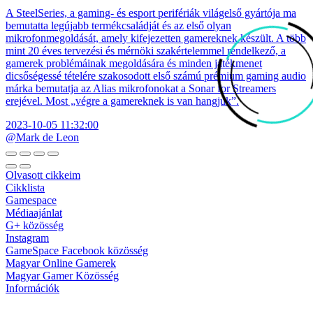
A SteelSeries, a gaming- és esport perifériák világelső gyártója ma
bemutatta legújabb termékcsaládját és az első olyan
mikrofonmegoldását, amely kifejezetten gamereknek készült. A több
mint 20 éves tervezési és mérnöki szakértelemmel rendelkező, a
gamerek problémáinak megoldására és minden játékmenet
dicsőségessé tételére szakosodott első számú prémium gaming audio
márka bemutatja az Alias mikrofonokat a Sonar for Streamers
erejével. Most „végre a gamereknek is van hangjuk”.
2023-10-05 11:32:00
@Mark de Leon
Olvasott cikkeim
Cikklista
Gamespace
Médiaajánlat
G+ közösség
Instagram
GameSpace Facebook közösség
Magyar Online Gamerek
Magyar Gamer Közösség
Információk