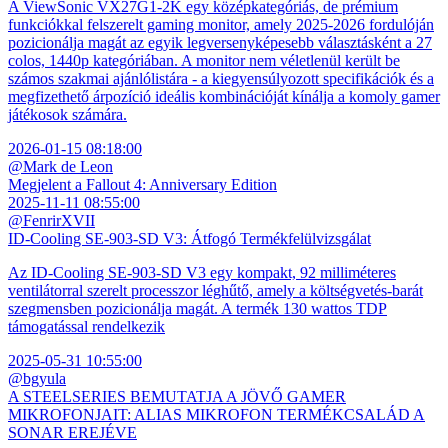
A ViewSonic VX27G1-2K egy középkategóriás, de prémium
funkciókkal felszerelt gaming monitor, amely 2025-2026 fordulóján
pozicionálja magát az egyik legversenyképesebb választásként a 27
colos, 1440p kategóriában. A monitor nem véletlenül került be
számos szakmai ajánlólistára - a kiegyensúlyozott specifikációk és a
megfizethető árpozíció ideális kombinációját kínálja a komoly gamer
játékosok számára.
2026-01-15 08:18:00
@Mark de Leon
Megjelent a Fallout 4: Anniversary Edition
2025-11-11 08:55:00
@FenrirXVII
ID-Cooling SE-903-SD V3: Átfogó Termékfelülvizsgálat
Az ID-Cooling SE-903-SD V3 egy kompakt, 92 milliméteres
ventilátorral szerelt processzor léghűtő, amely a költségvetés-barát
szegmensben pozicionálja magát. A termék 130 wattos TDP
támogatással rendelkezik
2025-05-31 10:55:00
@bgyula
A STEELSERIES BEMUTATJA A JÖVŐ GAMER
MIKROFONJAIT: ALIAS MIKROFON TERMÉKCSALÁD A
SONAR EREJÉVE