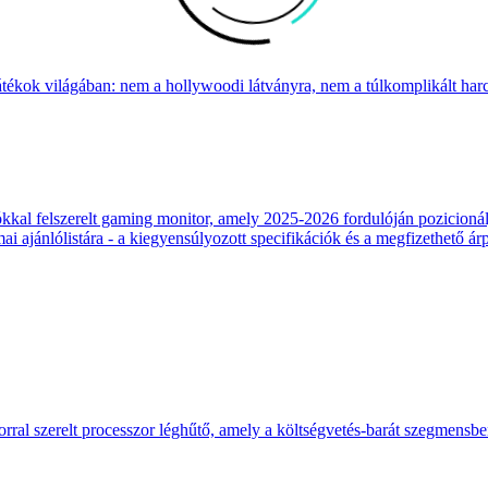
átékok világában: nem a hollywoodi látványra, nem a túlkomplikált harcr
 felszerelt gaming monitor, amely 2025-2026 fordulóján pozicionálja
 ajánlólistára - a kiegyensúlyozott specifikációk és a megfizethető ár
ral szerelt processzor léghűtő, amely a költségvetés-barát szegmensb