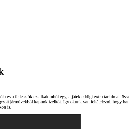
k
ta és a fejlesztők ez alkalomból egy, a játék eddigi extra tartalmait ö
ngzott járművekből kapunk ízelítőt. Így okunk van feltételezni, hogy ha
kon is.