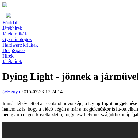
Főoldal
Játékhírek
Játékkritikák
Gyártói blogok
Hardware kritikák
DeepSpace
Hírek
Játékhírek
Dying Light - jönnek a járműve
@
Hénya
2015-07-23 17:24:14
Immár fél év telt el a Techland üdvöskéje, a Dying Light megjelenése ó
hanem az is, hogy a videó végén a már a megjelenéskor is itt-ott elha
pedig arra enged következtetni, hogy lesz helyünk száguldozni új tája