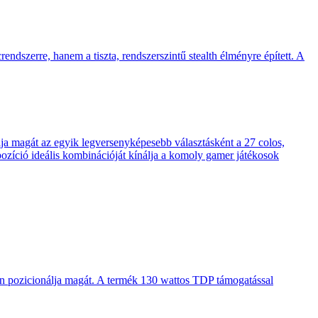
endszerre, hanem a tiszta, rendszerszintű stealth élményre épített. A
 magát az egyik legversenyképesebb választásként a 27 colos,
pozíció ideális kombinációját kínálja a komoly gamer játékosok
en pozicionálja magát. A termék 130 wattos TDP támogatással