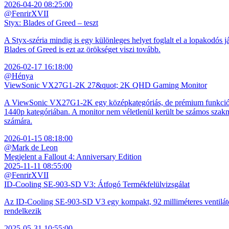
2026-04-20 08:25:00
@FenrirXVII
Styx: Blades of Greed – teszt
A Styx-széria mindig is egy különleges helyet foglalt el a lopakodós j
Blades of Greed is ezt az örökséget viszi tovább.
2026-02-17 16:18:00
@Hénya
ViewSonic VX27G1-2K 27&quot; 2K QHD Gaming Monitor
A ViewSonic VX27G1-2K egy középkategóriás, de prémium funkciókkal
1440p kategóriában. A monitor nem véletlenül került be számos szakmai
számára.
2026-01-15 08:18:00
@Mark de Leon
Megjelent a Fallout 4: Anniversary Edition
2025-11-11 08:55:00
@FenrirXVII
ID-Cooling SE-903-SD V3: Átfogó Termékfelülvizsgálat
Az ID-Cooling SE-903-SD V3 egy kompakt, 92 milliméteres ventilátor
rendelkezik
2025-05-31 10:55:00