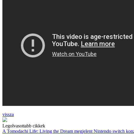
vissza
Legolvasottabb cikkek
A Tomodachi Life: Living the Dream megjelent Nintendo switch kon