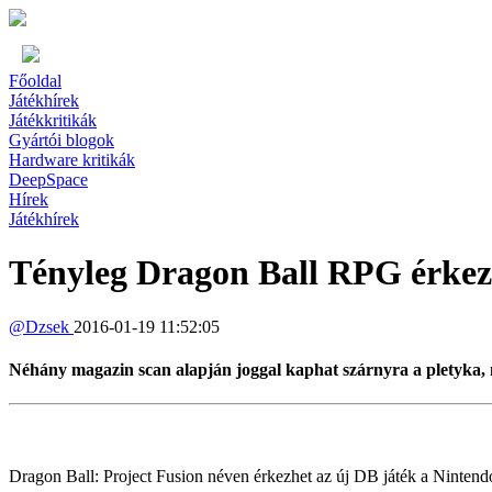
Főoldal
Játékhírek
Játékkritikák
Gyártói blogok
Hardware kritikák
DeepSpace
Hírek
Játékhírek
Tényleg Dragon Ball RPG érkez
@
Dzsek
2016-01-19 11:52:05
Néhány magazin scan alapján joggal kaphat szárnyra a pletyka,
Dragon Ball: Project Fusion néven érkezhet az új DB játék a Nintendo