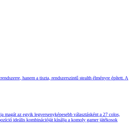
endszerre, hanem a tiszta, rendszerszintű stealth élményre épített. A
 magát az egyik legversenyképesebb választásként a 27 colos,
pozíció ideális kombinációját kínálja a komoly gamer játékosok