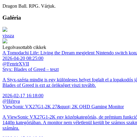
Dragon Ball. RPG. Várjuk.
Galéria
vissza
Legolvasottabb cikkek
A Tomodachi Life: Living the Dream megjelent Nintendo switch kon
2026-04-20 08:25:00
@FenrirXVII
Styx: Blades of Greed – teszt
A Styx-széria mindig is egy különleges helyet foglalt el a lopakodós j
Blades of Greed is ezt az örökséget viszi tovább.
2026-02-17 16:18:00
@Hénya
ViewSonic VX27G1-2K 27&quot; 2K QHD Gaming Monitor
A ViewSonic VX27G1-2K egy középkategóriás, de prémium funkciókkal
1440p kategóriában. A monitor nem véletlenül került be számos szakmai
számára.