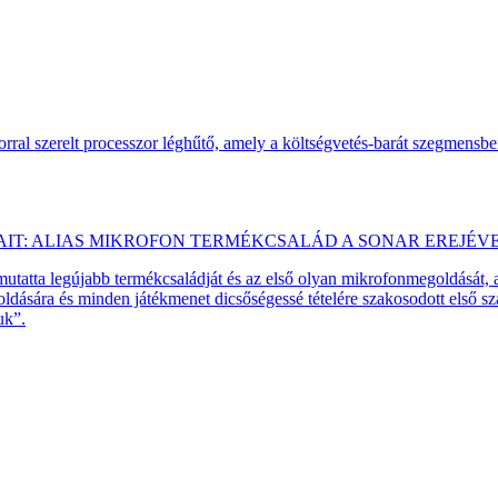
ral szerelt processzor léghűtő, amely a költségvetés-barát szegmensb
AIT: ALIAS MIKROFON TERMÉKCSALÁD A SONAR EREJÉV
emutatta legújabb termékcsaládját és az első olyan mikrofonmegoldását,
dására és minden játékmenet dicsőségessé tételére szakosodott első 
uk”.