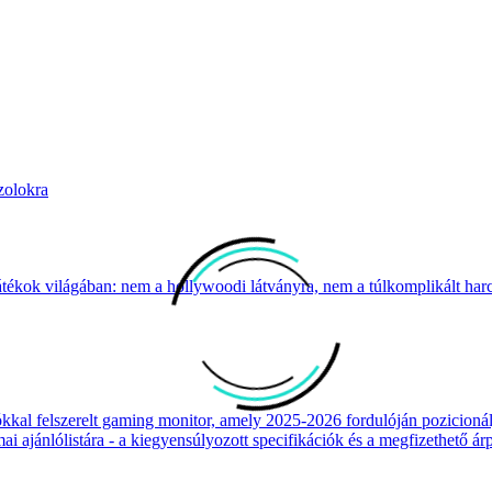
zolokra
átékok világában: nem a hollywoodi látványra, nem a túlkomplikált harcr
 felszerelt gaming monitor, amely 2025-2026 fordulóján pozicionálja
 ajánlólistára - a kiegyensúlyozott specifikációk és a megfizethető ár