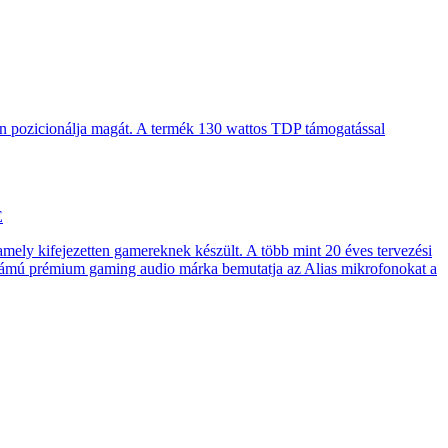
en pozicionálja magát. A termék 130 wattos TDP támogatással
E
 amely kifejezetten gamereknek készült. A több mint 20 éves tervezési
számú prémium gaming audio márka bemutatja az Alias mikrofonokat a