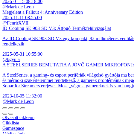
2026-01-15 08:18:00
@Mark de Leon
Megjelent a Fallout 4: Anniversary Edition
2025-11-11 08:55:00
@FenrirXVII
ID-Cooling SE-903-SD V3: Átfogó Termékfelülvizsgálat
Az ID-Cooling SE-903-SD V3 egy kompakt, 92 milliméteres ventilátor
rendelkezik
2025-05-31 10:55:00
@bgyula
A STEELSERIES BEMUTATJA A JÖVŐ GAMER MIKROFONJ
A SteelSeries, a gaming- és esport perifériák világelső gyártója ma b
és mérnöki szakértelemmel rendelkező, a gamerek problémáinak megol
Sonar for Streamers erejével. Most „végre a gamereknek is van hangj
2023-10-05 11:32:00
@Mark de Leon
Olvasott cikkeim
Cikklista
Gamespace
Médiaajánlat