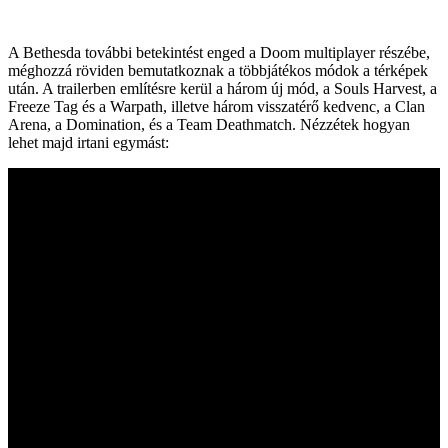
A Bethesda további betekintést enged a Doom multiplayer részébe,
méghozzá röviden bemutatkoznak a többjátékos módok a térképek
után. A trailerben említésre kerül a három új mód, a Souls Harvest, a
Freeze Tag és a Warpath, illetve három visszatérő kedvenc, a Clan
Arena, a Domination, és a Team Deathmatch. Nézzétek hogyan
lehet majd irtani egymást: