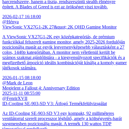
harcrendszerre, hanem a tiszta, rendszerszintű stealth élményre
épített. A Blades of Greed is ezt az örökséget viszi tovább.
2026-02-17 16:18:00
@Hénya
ViewSonic VX27G1-2K 27&quot; 2K QHD Gaming Monitor
A ViewSonic VX27G1-2K egy középkategóriás, de prémium
funkciókkal felszerelt gaming monitor, amely 2025-2026 fordulóján
pozicionálja magát az egyik legversenyképesebb választásként a 27
colos, 1440p kategóriában. A monitor nem véletlenül került be
számos szakmai ajánlólistára - a kiegyensúlyozott specifikációk és a
megfizethető árpozíció ideális kombinációját kínálja a komoly gamer
játékosok számára.
2026-01-15 08:18:00
@Mark de Leon
Megjelent a Fallout 4: Anniversary Edition
2025-11-11 08:55:00
@FenrirXVII
ID-Cooling SE-903-SD V3: Átfogó Termékfelülvizsgálat
Az ID-Cooling SE-903-SD V3 egy kompakt, 92 milliméteres
ventilátorral szerelt processzor léghűtő, amely a költségvetés-barát
szegmensben pozicionálja magát. A termék 130 wattos TDP
támogatással rendelkezik