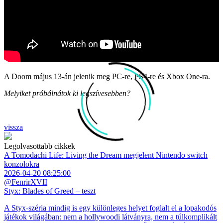
A Doom május 13-án jelenik meg PC-re, PS4-re és Xbox One-ra.
Melyiket próbálnátok ki legszívesebben?
vissza
Legolvasottabb cikkek
A Tomodachi Life: Living the Dream megjelent Nintendo switch
konzolokra
2026-04-20 08:25:00
@FenrirXVII
Styx: Blades of Greed – teszt
A Styx-széria mindig is egy különleges helyet foglalt el a lopakodós
játékok világában: nem a hollywoodi látványra, nem a túlkomplikált