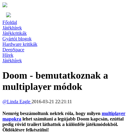
Főoldal
Játékhírek
Játékkritikák
Gyártói blogok
Hardware kritikák
DeepSpace
Hírek
Játékhírek
Doom - bemutatkoznak a
multiplayer módok
@
Linda Eagle
2016-03-21 22:21:11
Nemrég beszámoltunk nektek róla, hogy milyen
multiplayer
mapokra
lehet számítani a legújabb Doom kapcsán, ezúttal
pedig rövid trailert láthattok a különféle játékmódokból.
Öldöklésre felkészülni!