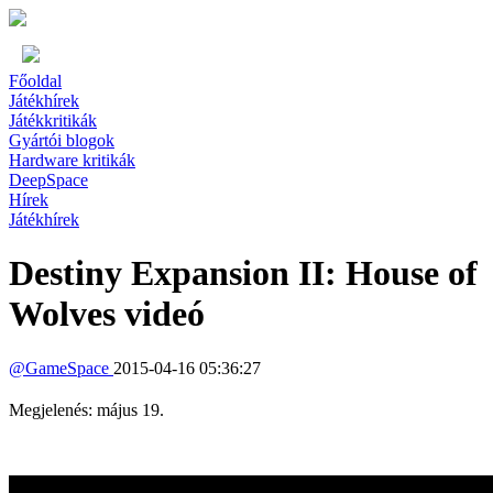
Főoldal
Játékhírek
Játékkritikák
Gyártói blogok
Hardware kritikák
DeepSpace
Hírek
Játékhírek
Destiny Expansion II: House of
Wolves videó
@
GameSpace
2015-04-16 05:36:27
Megjelenés: május 19.