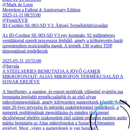
@Mark de Leon
Megjelent a Fallout 4: Anniversary Edition
2025-11-11 08:55:00
@FenrirXVII
ID-Cooling SE-903-SD V3: Átfogó Termékfelülvizsgálat
Az ID-Cooling SE-903-SD V3 egy kompakt, 92 milliméteres
ventilátorral szerelt processzor léghűtő, amely a költségvetés-barát
szegmensben pozicionálja magát. A termék 130 wattos TDP
támogatással rendelkezik
2025-05-31 10:55:00
@bgyula
A STEELSERIES BEMUTATJA A JÖVŐ GAMER
MIKROFONJAIT: ALIAS MIKROFON TERMÉKCSALÁD A
SONAR EREJÉVE
A SteelSeries, a gaming- és esport perifériák világelső gyártója ma
bemutatta legújabb termékcsaládját és az első olyan
mikrofonmegoldását, amely kifejezetten gamereknek készült. A több
mint 20 éves tervezési és mérnöki szakértelemmel rendelkező, a
gamerek problémáinak megoldására és minden játékmenet
dicsőségessé tételére szakosodott első számú prémium gaming audio
márka bemutatja az Alias mikrofonokat a Sonar for Streamers
erejével. Most „végre a gamereknek is van hangjuk”.