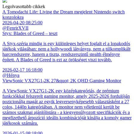
Legolvasottabb cikkek
A Tomodachi Life: Living the Dream megjelent Nintendo switch
konzolokra
2026-04-20 08:25:00
@FenrirXVII
Styx: Blades of Greed – teszt
A Styx-széria mindig is egy különleges helyet foglalt el a lopakodós
játékok világában: nem a hollywoodi látványra, nem a túlkomplikált
harcrendszerre, hanem a tiszta, rendszerszintű stealth élményre
épített. A Blades of Greed is ezt az örökséget viszi tovább.
2026-02-17 16:18:00
@Hénya
ViewSonic VX27G1-2K 27&quot; 2K QHD Gaming Monitor
A ViewSonic VX27G1-2K egy középkategóriás, de prémium
funkciókkal felszerelt gaming monitor, amely 2025-2026 fordulóján
pozicionálja magát az egyik legversenyképesebb választásként a 27
colos, 1440p kategóriában. A monitor nem véletlenül került be
számos szakmai ajánlólistára - a kiegyensúlyozott specifikációk és a
megfizethető árpozíció ideális kombinációját kínálja a komoly gamer
játékosok számára.
2026-01-15 08:18:00