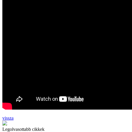
vissza
Legolvasottabb cikkek