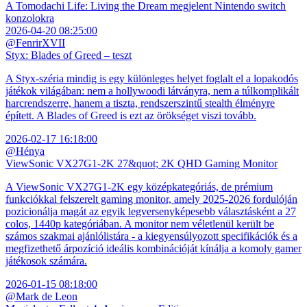
A Tomodachi Life: Living the Dream megjelent Nintendo switch
konzolokra
2026-04-20 08:25:00
@FenrirXVII
Styx: Blades of Greed – teszt
A Styx-széria mindig is egy különleges helyet foglalt el a lopakodós
játékok világában: nem a hollywoodi látványra, nem a túlkomplikált
harcrendszerre, hanem a tiszta, rendszerszintű stealth élményre
épített. A Blades of Greed is ezt az örökséget viszi tovább.
2026-02-17 16:18:00
@Hénya
ViewSonic VX27G1-2K 27&quot; 2K QHD Gaming Monitor
A ViewSonic VX27G1-2K egy középkategóriás, de prémium
funkciókkal felszerelt gaming monitor, amely 2025-2026 fordulóján
pozicionálja magát az egyik legversenyképesebb választásként a 27
colos, 1440p kategóriában. A monitor nem véletlenül került be
számos szakmai ajánlólistára - a kiegyensúlyozott specifikációk és a
megfizethető árpozíció ideális kombinációját kínálja a komoly gamer
játékosok számára.
2026-01-15 08:18:00
@Mark de Leon