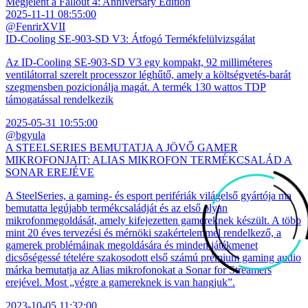
Megjelent a Fallout 4: Anniversary Edition
2025-11-11 08:55:00
@FenrirXVII
ID-Cooling SE-903-SD V3: Átfogó Termékfelülvizsgálat
Az ID-Cooling SE-903-SD V3 egy kompakt, 92 milliméteres
ventilátorral szerelt processzor léghűtő, amely a költségvetés-barát
szegmensben pozicionálja magát. A termék 130 wattos TDP
támogatással rendelkezik
2025-05-31 10:55:00
@bgyula
A STEELSERIES BEMUTATJA A JÖVŐ GAMER
MIKROFONJAIT: ALIAS MIKROFON TERMÉKCSALÁD A
SONAR EREJÉVE
A SteelSeries, a gaming- és esport perifériák világelső gyártója ma
bemutatta legújabb termékcsaládját és az első olyan
mikrofonmegoldását, amely kifejezetten gamereknek készült. A több
mint 20 éves tervezési és mérnöki szakértelemmel rendelkező, a
gamerek problémáinak megoldására és minden játékmenet
dicsőségessé tételére szakosodott első számú prémium gaming audio
márka bemutatja az Alias mikrofonokat a Sonar for Streamers
erejével. Most „végre a gamereknek is van hangjuk”.
2023-10-05 11:32:00