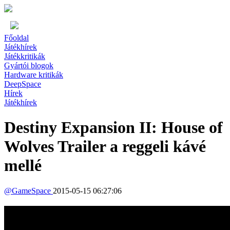
Főoldal
Játékhírek
Játékkritikák
Gyártói blogok
Hardware kritikák
DeepSpace
Hírek
Játékhírek
Destiny Expansion II: House of
Wolves Trailer a reggeli kávé
mellé
@
GameSpace
2015-05-15 06:27:06