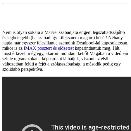
Nem is olyan sokára a Marvel szabadjára engedi legszabadszájúbb
és legbetegebb (ha szabad így kifejeznem magam) hősét! Néhány
napja már egyszer felcsillant a szemünk Deadpool-lal kapcsolatosan,
mikor is az
IMAX posztert és előzetest
kaparinthattuk meg. Hát,
most érkezett még egy, akarom mondani kettő! Magában a videóban
szinte ugyanazokat a képsorokat láthatjuk, viszont az első
változatban felüti a fejét a szólásszabadság, a második pedig egy
szolidabb perspektíva.