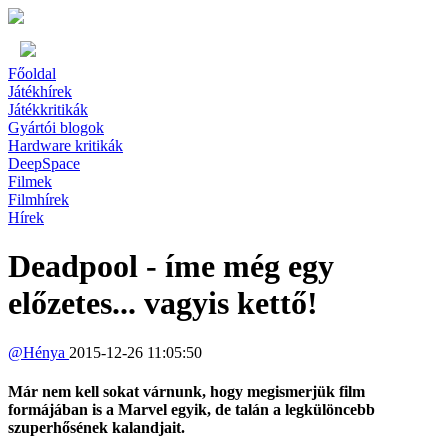
Főoldal
Játékhírek
Játékkritikák
Gyártói blogok
Hardware kritikák
DeepSpace
Filmek
Filmhírek
Hírek
Deadpool - íme még egy
előzetes... vagyis kettő!
@
Hénya
2015-12-26 11:05:50
Már nem kell sokat várnunk, hogy megismerjük film
formájában is a Marvel egyik, de talán a legkülöncebb
szuperhősének kalandjait.