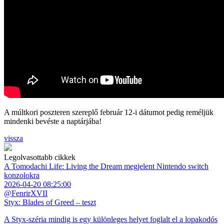
A múltkori poszteren szereplő február 12-i dátumot pedig reméljük
mindenki bevéste a naptárjába!
vissza
Legolvasottabb cikkek
A Tomodachi Life: Living the Dream megjelent Nintendo switch
konzolokra
2026-04-20 08:25:00
@FenrirXVII
Styx: Blades of Greed – teszt
A Styx-széria mindig is egy különleges helyet foglalt el a lopakodós