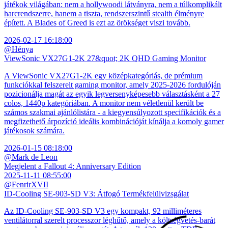
játékok világában: nem a hollywoodi látványra, nem a túlkomplikált
harcrendszerre, hanem a tiszta, rendszerszintű stealth élményre
épített. A Blades of Greed is ezt az örökséget viszi tovább.
2026-02-17 16:18:00
@Hénya
ViewSonic VX27G1-2K 27&quot; 2K QHD Gaming Monitor
A ViewSonic VX27G1-2K egy középkategóriás, de prémium
funkciókkal felszerelt gaming monitor, amely 2025-2026 fordulóján
pozicionálja magát az egyik legversenyképesebb választásként a 27
colos, 1440p kategóriában. A monitor nem véletlenül került be
számos szakmai ajánlólistára - a kiegyensúlyozott specifikációk és a
megfizethető árpozíció ideális kombinációját kínálja a komoly gamer
játékosok számára.
2026-01-15 08:18:00
@Mark de Leon
Megjelent a Fallout 4: Anniversary Edition
2025-11-11 08:55:00
@FenrirXVII
ID-Cooling SE-903-SD V3: Átfogó Termékfelülvizsgálat
Az ID-Cooling SE-903-SD V3 egy kompakt, 92 milliméteres
ventilátorral szerelt processzor léghűtő, amely a költségvetés-barát