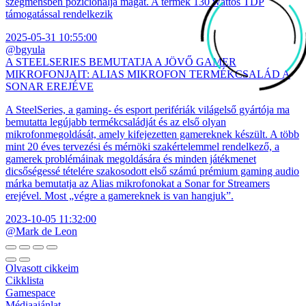
szegmensben pozicionálja magát. A termék 130 wattos TDP
támogatással rendelkezik
2025-05-31 10:55:00
@bgyula
A STEELSERIES BEMUTATJA A JÖVŐ GAMER
MIKROFONJAIT: ALIAS MIKROFON TERMÉKCSALÁD A
SONAR EREJÉVE
A SteelSeries, a gaming- és esport perifériák világelső gyártója ma
bemutatta legújabb termékcsaládját és az első olyan
mikrofonmegoldását, amely kifejezetten gamereknek készült. A több
mint 20 éves tervezési és mérnöki szakértelemmel rendelkező, a
gamerek problémáinak megoldására és minden játékmenet
dicsőségessé tételére szakosodott első számú prémium gaming audio
márka bemutatja az Alias mikrofonokat a Sonar for Streamers
erejével. Most „végre a gamereknek is van hangjuk”.
2023-10-05 11:32:00
@Mark de Leon
Olvasott cikkeim
Cikklista
Gamespace
Médiaajánlat