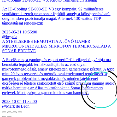
ID-Cooling SE-903-SD V3: Átfogó Termékfelülvizsgálat
Az ID-Cooling SE-903-SD V3 egy kompakt, 92 milliméteres
ventilátorral szerelt processzor léghűtő, amely a költségvetés-barát
szegmensben pozicionálja magát. A termék 130 wattos TDP
támogatással rendelkezik
2025-05-31 10:55:00
@bgyula
A STEELSERIES BEMUTATJA A JÖVŐ GAMER
MIKROFONJAIT: ALIAS MIKROFON TERMÉKCSALÁD A
SONAR EREJÉVE
A SteelSeries, a gaming- és esport perifériák világelső gyártója ma
bemutatta legújabb termékcsaládját és az első olyan
mikrofonmegoldását, amely kifejezetten gamereknek készült. A több
mint 20 éves tervezési és mérnöki szakértelemmel rendelkező, a
gamerek problémáinak megoldására és minden játékmenet
dicsőségessé tételére szakosodott első számú prémium gaming audio
márka bemutatja az Alias mikrofonokat a Sonar for Streamers
erejével. Most „végre a gamereknek is van hangjuk”.
2023-10-05 11:32:00
@Mark de Leon