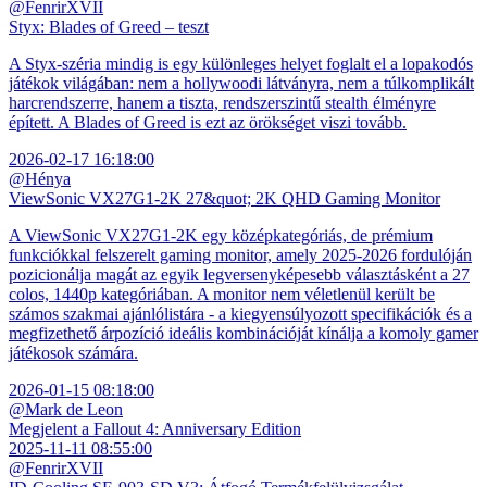
@FenrirXVII
Styx: Blades of Greed – teszt
A Styx-széria mindig is egy különleges helyet foglalt el a lopakodós
játékok világában: nem a hollywoodi látványra, nem a túlkomplikált
harcrendszerre, hanem a tiszta, rendszerszintű stealth élményre
épített. A Blades of Greed is ezt az örökséget viszi tovább.
2026-02-17 16:18:00
@Hénya
ViewSonic VX27G1-2K 27&quot; 2K QHD Gaming Monitor
A ViewSonic VX27G1-2K egy középkategóriás, de prémium
funkciókkal felszerelt gaming monitor, amely 2025-2026 fordulóján
pozicionálja magát az egyik legversenyképesebb választásként a 27
colos, 1440p kategóriában. A monitor nem véletlenül került be
számos szakmai ajánlólistára - a kiegyensúlyozott specifikációk és a
megfizethető árpozíció ideális kombinációját kínálja a komoly gamer
játékosok számára.
2026-01-15 08:18:00
@Mark de Leon
Megjelent a Fallout 4: Anniversary Edition
2025-11-11 08:55:00
@FenrirXVII