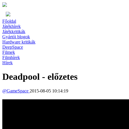
Főoldal
Játékhírek
Játékkritikák
Gyártói blogok
Hardware kritikák
DeepSpace
Filmek
Filmhírek
Hírek
Deadpool - előzetes
@
GameSpace
2015-08-05 10:14:19