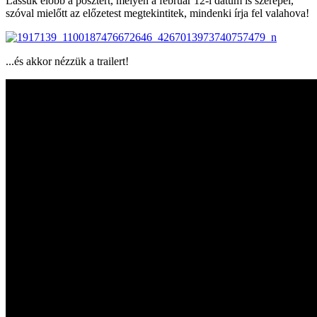
Lássuk előbb a posztert, melyen a február 12-i dátum is szerepel,
szóval mielőtt az előzetest megtekintitek, mindenki írja fel valahova!
...és akkor nézzük a trailert!