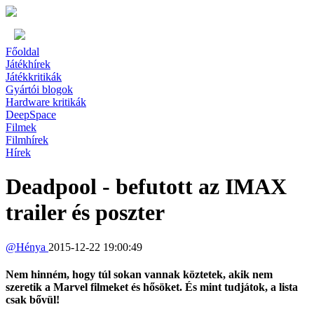
Főoldal
Játékhírek
Játékkritikák
Gyártói blogok
Hardware kritikák
DeepSpace
Filmek
Filmhírek
Hírek
Deadpool - befutott az IMAX
trailer és poszter
@
Hénya
2015-12-22 19:00:49
Nem hinném, hogy túl sokan vannak köztetek, akik nem
szeretik a Marvel filmeket és hősöket. És mint tudjátok, a lista
csak bővül!