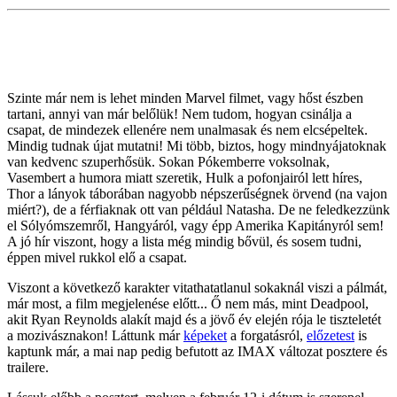
Szinte már nem is lehet minden Marvel filmet, vagy hőst észben
tartani, annyi van már belőlük! Nem tudom, hogyan csinálja a
csapat, de mindezek ellenére nem unalmasak és nem elcsépeltek.
Mindig tudnak újat mutatni! Mi több, biztos, hogy mindnyájatoknak
van kedvenc szuperhősük. Sokan Pókemberre voksolnak,
Vasembert a humora miatt szeretik, Hulk a pofonjairól lett híres,
Thor a lányok táborában nagyobb népszerűségnek örvend (na vajon
miért?), de a férfiaknak ott van például Natasha. De ne feledkezzünk
el Sólyómszemről, Hangyáról, vagy épp Amerika Kapitányról sem!
A jó hír viszont, hogy a lista még mindig bővül, és sosem tudni,
éppen mivel rukkol elő a csapat.
Viszont a következő karakter vitathatatlanul sokaknál viszi a pálmát,
már most, a film megjelenése előtt... Ő nem más, mint Deadpool,
akit Ryan Reynolds alakít majd és a jövő év elején rója le tiszteletét
a mozivásznakon! Láttunk már
képeket
a forgatásról,
előzetest
is
kaptunk már, a mai nap pedig befutott az IMAX változat posztere és
trailere.