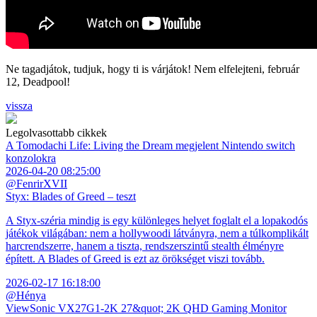
Ne tagadjátok, tudjuk, hogy ti is várjátok! Nem elfelejteni, február
12, Deadpool!
vissza
Legolvasottabb cikkek
A Tomodachi Life: Living the Dream megjelent Nintendo switch
konzolokra
2026-04-20 08:25:00
@FenrirXVII
Styx: Blades of Greed – teszt
A Styx-széria mindig is egy különleges helyet foglalt el a lopakodós
játékok világában: nem a hollywoodi látványra, nem a túlkomplikált
harcrendszerre, hanem a tiszta, rendszerszintű stealth élményre
épített. A Blades of Greed is ezt az örökséget viszi tovább.
2026-02-17 16:18:00
@Hénya
ViewSonic VX27G1-2K 27&quot; 2K QHD Gaming Monitor