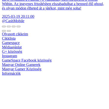
Within. Az ingyenes frissítésben elszabadulhat a benned élő ghoul,
és olyan módon élheted át a játékot, mint még soha!
2025-03-19 20:11:00
@CashMobile
Olvasott cikkeim
Cikklista
Gamespace
Médiaajánlat
G+ közösség
Instagram
GameSpace Facebook közösség
Magyar Online Gamerek
Magyar Gamer Közösség
Információk