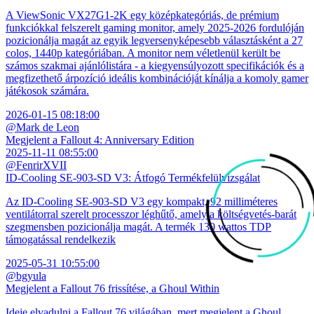
A ViewSonic VX27G1-2K egy középkategóriás, de prémium
funkciókkal felszerelt gaming monitor, amely 2025-2026 fordulóján
pozicionálja magát az egyik legversenyképesebb választásként a 27
colos, 1440p kategóriában. A monitor nem véletlenül került be
számos szakmai ajánlólistára - a kiegyensúlyozott specifikációk és a
megfizethető árpozíció ideális kombinációját kínálja a komoly gamer
játékosok számára.
2026-01-15 08:18:00
@Mark de Leon
Megjelent a Fallout 4: Anniversary Edition
2025-11-11 08:55:00
@FenrirXVII
ID-Cooling SE-903-SD V3: Átfogó Termékfelülvizsgálat
Az ID-Cooling SE-903-SD V3 egy kompakt, 92 milliméteres
ventilátorral szerelt processzor léghűtő, amely a költségvetés-barát
szegmensben pozicionálja magát. A termék 130 wattos TDP
támogatással rendelkezik
2025-05-31 10:55:00
@bgyula
Megjelent a Fallout 76 frissítése, a Ghoul Within
Ideje elvadulni a Fallout 76 világában, mert megjelent a Ghoul