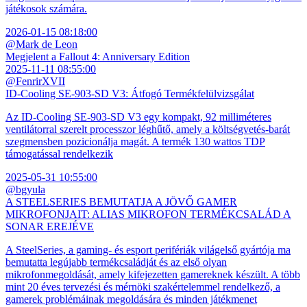
játékosok számára.
2026-01-15 08:18:00
@Mark de Leon
Megjelent a Fallout 4: Anniversary Edition
2025-11-11 08:55:00
@FenrirXVII
ID-Cooling SE-903-SD V3: Átfogó Termékfelülvizsgálat
Az ID-Cooling SE-903-SD V3 egy kompakt, 92 milliméteres
ventilátorral szerelt processzor léghűtő, amely a költségvetés-barát
szegmensben pozicionálja magát. A termék 130 wattos TDP
támogatással rendelkezik
2025-05-31 10:55:00
@bgyula
A STEELSERIES BEMUTATJA A JÖVŐ GAMER
MIKROFONJAIT: ALIAS MIKROFON TERMÉKCSALÁD A
SONAR EREJÉVE
A SteelSeries, a gaming- és esport perifériák világelső gyártója ma
bemutatta legújabb termékcsaládját és az első olyan
mikrofonmegoldását, amely kifejezetten gamereknek készült. A több
mint 20 éves tervezési és mérnöki szakértelemmel rendelkező, a
gamerek problémáinak megoldására és minden játékmenet