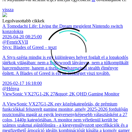
vissza
Legolvasottabb cikkek
A Tomodachi Life: Living the Dream megjelent Nintendo switch
konzolokra
2026-04-20 08:25:00
@FenrirXVII
Styx: Blades of Greed – teszt
A Styx-széria mindig is egy különleges helyet foglalt el a lopakodós
játékok világában: nem a hollywoodi látványra, nem a túlkomplikált
harcrendszerre, hanem a tiszta, rendszerszintű stealth élményre
épített. A Blades of Greed is ezt az örökséget viszi tovább.
2026-02-17 16:18:00
@Hénya
ViewSonic VX27G1-2K 27&quot; 2K QHD Gaming Monitor
A ViewSonic VX27G1-2K egy középkategóriás, de prémium
funkciókkal felszerelt gaming monitor, amely 2025-2026 fordulóján
pozicionálja magát az egyik legversenyképesebb választásként a 27
colos, 1440p kategóriában. A monitor nem véletlenül került be
számos szakmai ajánlólistára - a kiegyensúlyozott specifikációk és a
megfizethető árpozíció ideális kombinációját kínálja a komoly gamer