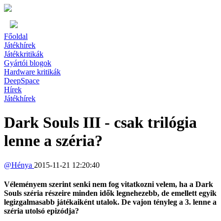
Főoldal
Játékhírek
Játékkritikák
Gyártói blogok
Hardware kritikák
DeepSpace
Hírek
Játékhírek
Dark Souls III - csak trilógia
lenne a széria?
@
Hénya
2015-11-21 12:20:40
Véleményem szerint senki nem fog vitatkozni velem, ha a Dark
Souls széria részeire minden idők legnehezebb, de emellett egyik
legizgalmasabb játékaiként utalok. De vajon tényleg a 3. lenne a
széria utolsó epizódja?