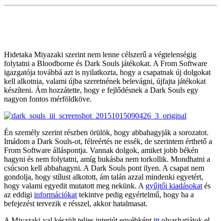
Hidetaka Miyazaki szerint nem lenne célszerű a végtelenségig
folytatni a Bloodborne és Dark Souls játékokat. A From Software
igazgatója továbbá azt is nyilatkozta, hogy a csapatnak új dolgokat
kell alkotnia, valami újba szeretnének belevágni, újfajta játékokat
készíteni. Ám hozzátette, hogy e fejlődésnek a Dark Souls egy
nagyon fontos mérföldköve.
Én személy szerint részben örülök, hogy abbahagyják a sorozatot.
Imádom a Dark Souls-ot, félreértés ne essék, de szerintem érthető a
From Software álláspontja. Vannak dolgok, amiket jobb békén
hagyni és nem folytatni, amíg bukásba nem torkollik. Mondhatni a
csúcson kell abbahagyni. A Dark Souls pont ilyen. A csapat nem
gondolja, hogy stílust alkotott, ám talán azzal mindenki egyetért,
hogy valami egyedit mutatott meg nekünk. A
gyűjtői kiadásokat
és
az eddigi
információkat
tekintve pedig egyértelmű, hogy ha a
befejezést tervezik e résszel, akkor hatalmasat.
A Miyazaki-val készült teljes interjút egyébként
itt
olvashatjátok el.