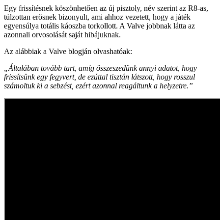
Egy frissítésnek köszönhetően az új pisztoly, név szerint az R8-as,
túlzottan erősnek bizonyult, ami ahhoz vezetett, hogy a játék
egyensúlya totális káoszba torkollott. A Valve jobbnak látta az
azonnali orvosolását saját hibájuknak.
Az alábbiak a Valve blogján olvashatóak:
„Általában tovább tart, amíg összeszedünk annyi adatot, hogy
frissítsünk egy fegyvert, de ezúttal tisztán látszott, hogy rosszul
számoltuk ki a sebzést, ezért azonnal reagáltunk a helyzetre.”