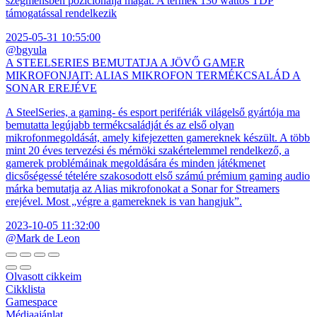
szegmensben pozicionálja magát. A termék 130 wattos TDP
támogatással rendelkezik
2025-05-31 10:55:00
@bgyula
A STEELSERIES BEMUTATJA A JÖVŐ GAMER
MIKROFONJAIT: ALIAS MIKROFON TERMÉKCSALÁD A
SONAR EREJÉVE
A SteelSeries, a gaming- és esport perifériák világelső gyártója ma
bemutatta legújabb termékcsaládját és az első olyan
mikrofonmegoldását, amely kifejezetten gamereknek készült. A több
mint 20 éves tervezési és mérnöki szakértelemmel rendelkező, a
gamerek problémáinak megoldására és minden játékmenet
dicsőségessé tételére szakosodott első számú prémium gaming audio
márka bemutatja az Alias mikrofonokat a Sonar for Streamers
erejével. Most „végre a gamereknek is van hangjuk”.
2023-10-05 11:32:00
@Mark de Leon
Olvasott cikkeim
Cikklista
Gamespace
Médiaajánlat