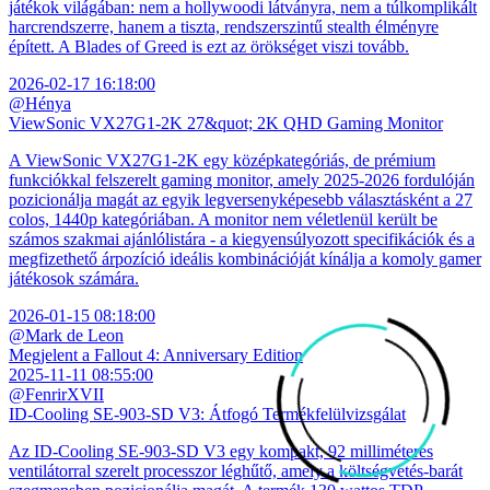
játékok világában: nem a hollywoodi látványra, nem a túlkomplikált
harcrendszerre, hanem a tiszta, rendszerszintű stealth élményre
épített. A Blades of Greed is ezt az örökséget viszi tovább.
2026-02-17 16:18:00
@Hénya
ViewSonic VX27G1-2K 27&quot; 2K QHD Gaming Monitor
A ViewSonic VX27G1-2K egy középkategóriás, de prémium
funkciókkal felszerelt gaming monitor, amely 2025-2026 fordulóján
pozicionálja magát az egyik legversenyképesebb választásként a 27
colos, 1440p kategóriában. A monitor nem véletlenül került be
számos szakmai ajánlólistára - a kiegyensúlyozott specifikációk és a
megfizethető árpozíció ideális kombinációját kínálja a komoly gamer
játékosok számára.
2026-01-15 08:18:00
@Mark de Leon
Megjelent a Fallout 4: Anniversary Edition
2025-11-11 08:55:00
@FenrirXVII
ID-Cooling SE-903-SD V3: Átfogó Termékfelülvizsgálat
Az ID-Cooling SE-903-SD V3 egy kompakt, 92 milliméteres
ventilátorral szerelt processzor léghűtő, amely a költségvetés-barát