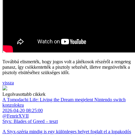
Továbbá elismerték, hogy jogos volt a játékosok részéről a rengeteg
panasz, így csökkentették a pisztoly sebzését, illetve megnövelték a
pisztoly elsütéséhez szükséges időt.
vissza
Legolvasottabb cikkek
A Tomodachi Life: Living the Dream megjelent Nintendo switch
konzolokra
2026-04-20 08:25:00
@FenrirXVII
Styx: Blades of Greed – teszt
A Styx-széria mindig is egy különleges helyet foglalt el a lopakodós