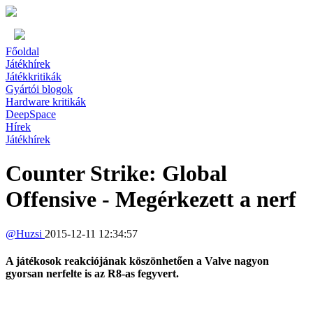
Főoldal
Játékhírek
Játékkritikák
Gyártói blogok
Hardware kritikák
DeepSpace
Hírek
Játékhírek
Counter Strike: Global
Offensive - Megérkezett a nerf
@
Huzsi
2015-12-11 12:34:57
A játékosok reakciójának köszönhetően a Valve nagyon
gyorsan nerfelte is az R8-as fegyvert.