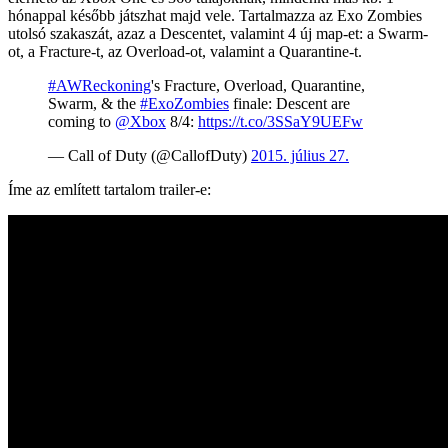
hónappal később játszhat majd vele. Tartalmazza az Exo Zombies
utolsó szakaszát, azaz a Descentet, valamint 4 új map-et: a Swarm-
ot, a Fracture-t, az Overload-ot, valamint a Quarantine-t.
#AWReckoning
's Fracture, Overload, Quarantine,
Swarm, & the
#ExoZombies
finale: Descent are
coming to
@Xbox
8/4:
https://t.co/3SSaY9UEFw
— Call of Duty (@CallofDuty)
2015. július 27.
Íme az említett tartalom trailer-e: