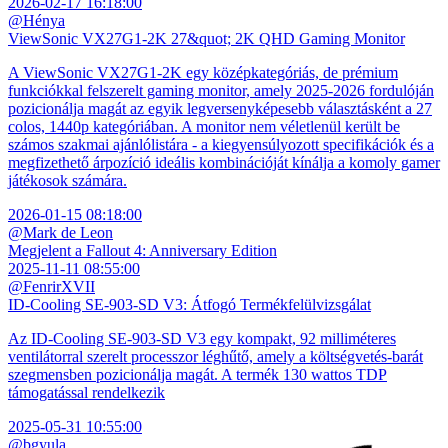
2026-02-17 16:18:00
@Hénya
ViewSonic VX27G1-2K 27&quot; 2K QHD Gaming Monitor
A ViewSonic VX27G1-2K egy középkategóriás, de prémium
funkciókkal felszerelt gaming monitor, amely 2025-2026 fordulóján
pozicionálja magát az egyik legversenyképesebb választásként a 27
colos, 1440p kategóriában. A monitor nem véletlenül került be
számos szakmai ajánlólistára - a kiegyensúlyozott specifikációk és a
megfizethető árpozíció ideális kombinációját kínálja a komoly gamer
játékosok számára.
2026-01-15 08:18:00
@Mark de Leon
Megjelent a Fallout 4: Anniversary Edition
2025-11-11 08:55:00
@FenrirXVII
ID-Cooling SE-903-SD V3: Átfogó Termékfelülvizsgálat
Az ID-Cooling SE-903-SD V3 egy kompakt, 92 milliméteres
ventilátorral szerelt processzor léghűtő, amely a költségvetés-barát
szegmensben pozicionálja magát. A termék 130 wattos TDP
támogatással rendelkezik
2025-05-31 10:55:00
@bgyula