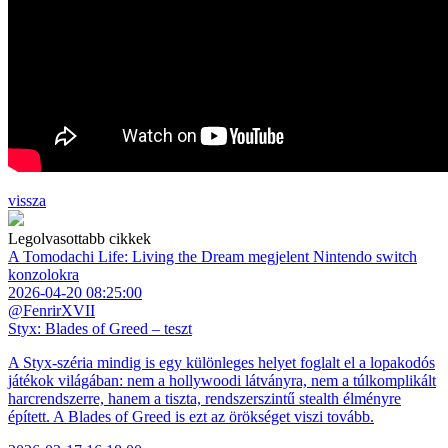
vissza
Legolvasottabb cikkek
A Tomodachi Life: Living the Dream megjelent Nintendo switch
konzolokra
2026-04-20 08:25:00
@FenrirXVII
Styx: Blades of Greed – teszt
A Styx-széria mindig is egy különleges helyet foglalt el a lopakodós
játékok világában: nem a hollywoodi látványra, nem a túlkomplikált
harcrendszerre, hanem a tiszta, rendszerszintű stealth élményre
épített. A Blades of Greed is ezt az örökséget viszi tovább.