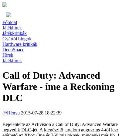
Főoldal
Játékhírek
Játékkritikák
Gyártói blogok
Hardware kritikák
DeepSpace
Hírek
Játékhírek
Call of Duty: Advanced
Warfare - íme a Reckoning
DLC
@
Hénya
2015-07-28 18:22:39
Bejelentette az Activision a Call of Duty: Advanced Warfare
negyedik DLC-jét. A kiegészítő tartalom augusztus 4-től lesz
elérhető az Xbox One és 360 tulajoknak, mindenki más kb. 1