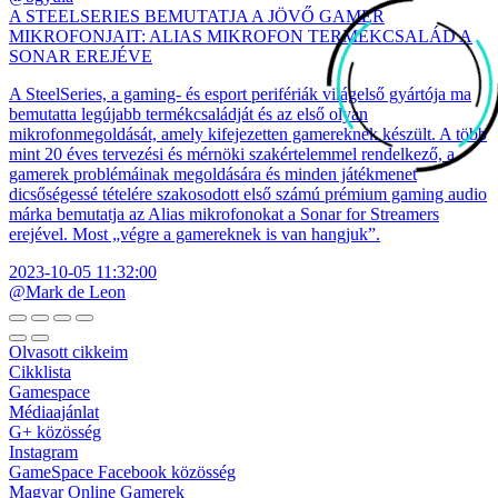
A STEELSERIES BEMUTATJA A JÖVŐ GAMER
MIKROFONJAIT: ALIAS MIKROFON TERMÉKCSALÁD A
SONAR EREJÉVE
A SteelSeries, a gaming- és esport perifériák világelső gyártója ma
bemutatta legújabb termékcsaládját és az első olyan
mikrofonmegoldását, amely kifejezetten gamereknek készült. A több
mint 20 éves tervezési és mérnöki szakértelemmel rendelkező, a
gamerek problémáinak megoldására és minden játékmenet
dicsőségessé tételére szakosodott első számú prémium gaming audio
márka bemutatja az Alias mikrofonokat a Sonar for Streamers
erejével. Most „végre a gamereknek is van hangjuk”.
2023-10-05 11:32:00
@Mark de Leon
Olvasott cikkeim
Cikklista
Gamespace
Médiaajánlat
G+ közösség
Instagram
GameSpace Facebook közösség
Magyar Online Gamerek