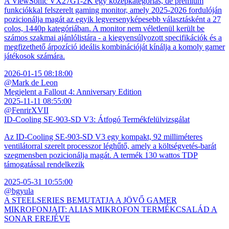
A ViewSonic VX27G1-2K egy középkategóriás, de prémium
funkciókkal felszerelt gaming monitor, amely 2025-2026 fordulóján
pozicionálja magát az egyik legversenyképesebb választásként a 27
colos, 1440p kategóriában. A monitor nem véletlenül került be
számos szakmai ajánlólistára - a kiegyensúlyozott specifikációk és a
megfizethető árpozíció ideális kombinációját kínálja a komoly gamer
játékosok számára.
2026-01-15 08:18:00
@Mark de Leon
Megjelent a Fallout 4: Anniversary Edition
2025-11-11 08:55:00
@FenrirXVII
ID-Cooling SE-903-SD V3: Átfogó Termékfelülvizsgálat
Az ID-Cooling SE-903-SD V3 egy kompakt, 92 milliméteres
ventilátorral szerelt processzor léghűtő, amely a költségvetés-barát
szegmensben pozicionálja magát. A termék 130 wattos TDP
támogatással rendelkezik
2025-05-31 10:55:00
@bgyula
A STEELSERIES BEMUTATJA A JÖVŐ GAMER
MIKROFONJAIT: ALIAS MIKROFON TERMÉKCSALÁD A
SONAR EREJÉVE