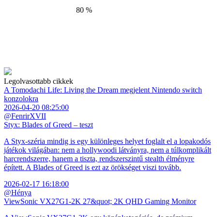
80 %
Legolvasottabb cikkek
A Tomodachi Life: Living the Dream megjelent Nintendo switch
konzolokra
2026-04-20 08:25:00
@FenrirXVII
Styx: Blades of Greed – teszt
A Styx-széria mindig is egy különleges helyet foglalt el a lopakodós
játékok világában: nem a hollywoodi látványra, nem a túlkomplikált
harcrendszerre, hanem a tiszta, rendszerszintű stealth élményre
épített. A Blades of Greed is ezt az örökséget viszi tovább.
2026-02-17 16:18:00
@Hénya
ViewSonic VX27G1-2K 27&quot; 2K QHD Gaming Monitor