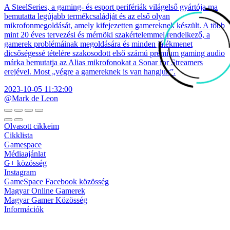
A SteelSeries, a gaming- és esport perifériák világelső gyártója ma
bemutatta legújabb termékcsaládját és az első olyan
mikrofonmegoldását, amely kifejezetten gamereknek készült. A több
mint 20 éves tervezési és mérnöki szakértelemmel rendelkező, a
gamerek problémáinak megoldására és minden játékmenet
dicsőségessé tételére szakosodott első számú prémium gaming audio
márka bemutatja az Alias mikrofonokat a Sonar for Streamers
erejével. Most „végre a gamereknek is van hangjuk”.
2023-10-05 11:32:00
@Mark de Leon
Olvasott cikkeim
Cikklista
Gamespace
Médiaajánlat
G+ közösség
Instagram
GameSpace Facebook közösség
Magyar Online Gamerek
Magyar Gamer Közösség
Információk