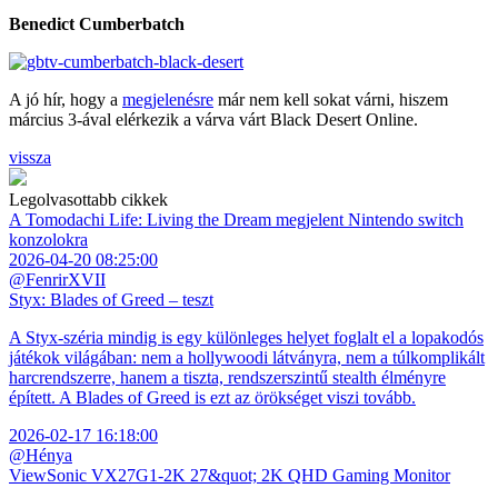
Benedict Cumberbatch
A jó hír, hogy a
megjelenésre
már nem kell sokat várni, hiszem
március 3-ával elérkezik a várva várt Black Desert Online.
vissza
Legolvasottabb cikkek
A Tomodachi Life: Living the Dream megjelent Nintendo switch
konzolokra
2026-04-20 08:25:00
@FenrirXVII
Styx: Blades of Greed – teszt
A Styx-széria mindig is egy különleges helyet foglalt el a lopakodós
játékok világában: nem a hollywoodi látványra, nem a túlkomplikált
harcrendszerre, hanem a tiszta, rendszerszintű stealth élményre
épített. A Blades of Greed is ezt az örökséget viszi tovább.
2026-02-17 16:18:00
@Hénya
ViewSonic VX27G1-2K 27&quot; 2K QHD Gaming Monitor