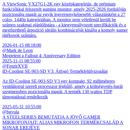
A ViewSonic VX27G1-2K egy középkategóriás, de prémium
funkciókkal felszerelt gaming monitor, amely 2025-2026 fordulóján
pozicionálja magát az egyik legversenyképesebb választásként a 27
colos, 1440p kategóriában. A monitor nem véletlenül került be
számos szakmai ajánlólistára - a kiegyensúlyozott specifikációk és a
megfizethető árpozíció ideális kombinációját kínálja a komoly gamer
játékosok számára.
2026-01-15 08:18:00
@Mark de Leon
Megjelent a Fallout 4: Anniversary Edition
2025-11-11 08:55:00
@FenrirXVII
ID-Cooling SE-903-SD V3: Átfogó Termékfelülvizsgálat
Az ID-Cooling SE-903-SD V3 egy kompakt, 92 milliméteres
ventilátorral szerelt processzor léghűtő, amely a költségvetés-barát
szegmensben pozicionálja magát. A termék 130 wattos TDP
támogatással rendelkezik
2025-05-31 10:55:00
@bgyula
A STEELSERIES BEMUTATJA A JÖVŐ GAMER
MIKROFONJAIT: ALIAS MIKROFON TERMÉKCSALÁD A
SONAR EREJÉVE