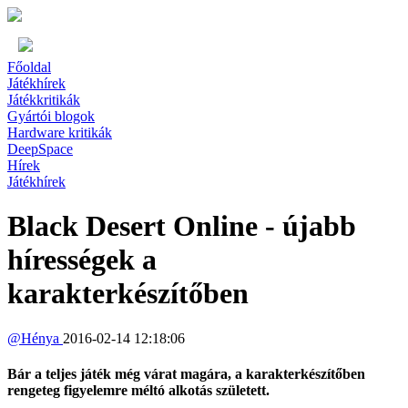
Főoldal
Játékhírek
Játékkritikák
Gyártói blogok
Hardware kritikák
DeepSpace
Hírek
Játékhírek
Black Desert Online - újabb
hírességek a
karakterkészítőben
@
Hénya
2016-02-14 12:18:06
Bár a teljes játék még várat magára, a karakterkészítőben
rengeteg figyelemre méltó alkotás született.