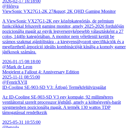
2026-02-17 16:18:00
@Hénya
ViewSonic VX27G1-2K 27&quot; 2K QHD Gaming Monitor
A ViewSonic VX27G1-2K egy középkategóriás, de prémium
funkciókkal felszerelt gaming monitor, amely 2025-2026 fordulóján
pozicionálja magát az egyik legversenyképesebb választásként a 27
colos, 1440p kategóriában. A monitor nem véletlenül került be
számos szakmai ajánlólistára - a kiegyensúlyozott specifikációk és a
megfizethető árpozíció ideális kombinációját kínálja a komoly gamer
játékosok számára.
2026-01-15 08:18:00
@Mark de Leon
Megjelent a Fallout 4: Anniversary Edition
2025-11-11 08:55:00
@FenrirXVII
ID-Cooling SE-903-SD V3: Átfogó Termékfelülvizsgálat
Az ID-Cooling SE-903-SD V3 egy kompakt, 92 milliméteres
ventilátorral szerelt processzor léghűtő, amely a költségvetés-barát
szegmensben pozicionálja magát. A termék 130 wattos TDP
támogatással rendelkezik
2025-05-31 10:55:00
@bgyula