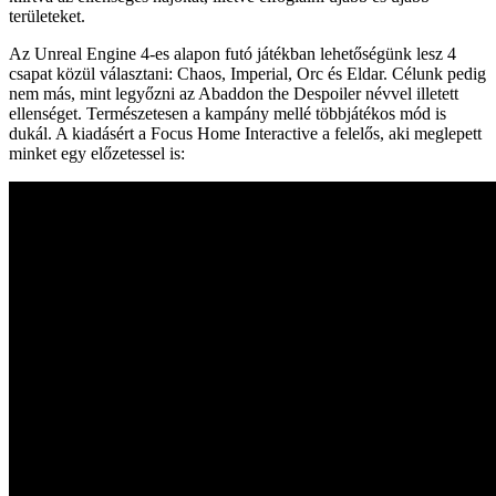
területeket.
Az Unreal Engine 4-es alapon futó játékban lehetőségünk lesz 4
csapat közül választani: Chaos, Imperial, Orc és Eldar. Célunk pedig
nem más, mint legyőzni az Abaddon the Despoiler névvel illetett
ellenséget. Természetesen a kampány mellé többjátékos mód is
dukál. A kiadásért a Focus Home Interactive a felelős, aki meglepett
minket egy előzetessel is: