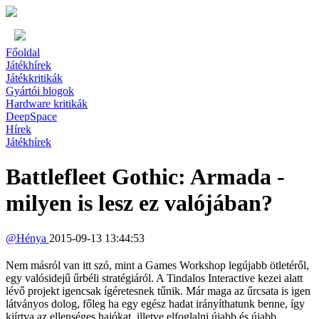
Főoldal
Játékhírek
Játékkritikák
Gyártói blogok
Hardware kritikák
DeepSpace
Hírek
Játékhírek
Battlefleet Gothic: Armada -
milyen is lesz ez valójában?
@
Hénya
2015-09-13 13:44:53
Nem másról van itt szó, mint a Games Workshop legújabb ötletéről,
egy valósidejű űrbéli stratégiáról. A Tindalos Interactive kezei alatt
lévő projekt igencsak ígéretesnek tűnik. Már maga az űrcsata is igen
látványos dolog, főleg ha egy egész hadat irányíthatunk benne, így
kiírtva az ellenséges hajókat, illetve elfoglalni újabb és újabb