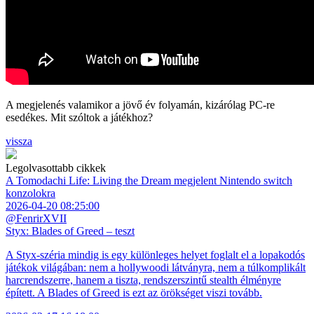
A megjelenés valamikor a jövő év folyamán, kizárólag PC-re
esedékes. Mit szóltok a játékhoz?
vissza
Legolvasottabb cikkek
A Tomodachi Life: Living the Dream megjelent Nintendo switch
konzolokra
2026-04-20 08:25:00
@FenrirXVII
Styx: Blades of Greed – teszt
A Styx-széria mindig is egy különleges helyet foglalt el a lopakodós
játékok világában: nem a hollywoodi látványra, nem a túlkomplikált
harcrendszerre, hanem a tiszta, rendszerszintű stealth élményre
épített. A Blades of Greed is ezt az örökséget viszi tovább.