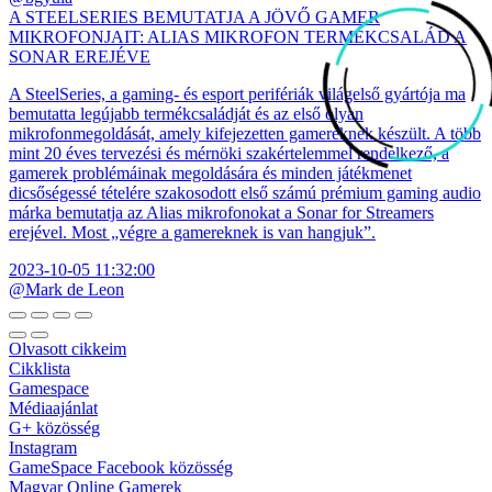
A STEELSERIES BEMUTATJA A JÖVŐ GAMER
MIKROFONJAIT: ALIAS MIKROFON TERMÉKCSALÁD A
SONAR EREJÉVE
A SteelSeries, a gaming- és esport perifériák világelső gyártója ma
bemutatta legújabb termékcsaládját és az első olyan
mikrofonmegoldását, amely kifejezetten gamereknek készült. A több
mint 20 éves tervezési és mérnöki szakértelemmel rendelkező, a
gamerek problémáinak megoldására és minden játékmenet
dicsőségessé tételére szakosodott első számú prémium gaming audio
márka bemutatja az Alias mikrofonokat a Sonar for Streamers
erejével. Most „végre a gamereknek is van hangjuk”.
2023-10-05 11:32:00
@Mark de Leon
Olvasott cikkeim
Cikklista
Gamespace
Médiaajánlat
G+ közösség
Instagram
GameSpace Facebook közösség
Magyar Online Gamerek