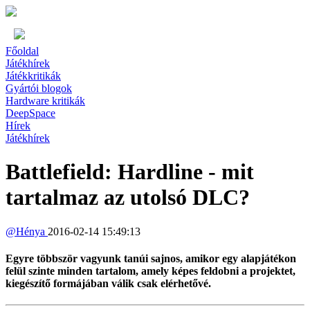
Főoldal
Játékhírek
Játékkritikák
Gyártói blogok
Hardware kritikák
DeepSpace
Hírek
Játékhírek
Battlefield: Hardline - mit
tartalmaz az utolsó DLC?
@
Hénya
2016-02-14 15:49:13
Egyre többször vagyunk tanúi sajnos, amikor egy alapjátékon
felül szinte minden tartalom, amely képes feldobni a projektet,
kiegészítő formájában válik csak elérhetővé.