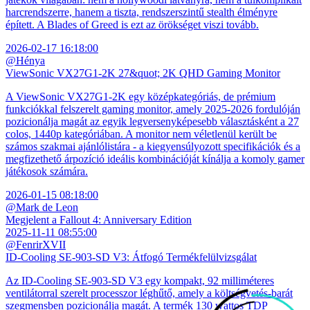
harcrendszerre, hanem a tiszta, rendszerszintű stealth élményre
épített. A Blades of Greed is ezt az örökséget viszi tovább.
2026-02-17 16:18:00
@Hénya
ViewSonic VX27G1-2K 27&quot; 2K QHD Gaming Monitor
A ViewSonic VX27G1-2K egy középkategóriás, de prémium
funkciókkal felszerelt gaming monitor, amely 2025-2026 fordulóján
pozicionálja magát az egyik legversenyképesebb választásként a 27
colos, 1440p kategóriában. A monitor nem véletlenül került be
számos szakmai ajánlólistára - a kiegyensúlyozott specifikációk és a
megfizethető árpozíció ideális kombinációját kínálja a komoly gamer
játékosok számára.
2026-01-15 08:18:00
@Mark de Leon
Megjelent a Fallout 4: Anniversary Edition
2025-11-11 08:55:00
@FenrirXVII
ID-Cooling SE-903-SD V3: Átfogó Termékfelülvizsgálat
Az ID-Cooling SE-903-SD V3 egy kompakt, 92 milliméteres
ventilátorral szerelt processzor léghűtő, amely a költségvetés-barát
szegmensben pozicionálja magát. A termék 130 wattos TDP