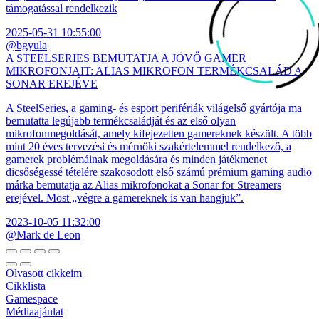
támogatással rendelkezik
2025-05-31 10:55:00
@bgyula
A STEELSERIES BEMUTATJA A JÖVŐ GAMER
MIKROFONJAIT: ALIAS MIKROFON TERMÉKCSALÁD A
SONAR EREJÉVE
A SteelSeries, a gaming- és esport perifériák világelső gyártója ma
bemutatta legújabb termékcsaládját és az első olyan
mikrofonmegoldását, amely kifejezetten gamereknek készült. A több
mint 20 éves tervezési és mérnöki szakértelemmel rendelkező, a
gamerek problémáinak megoldására és minden játékmenet
dicsőségessé tételére szakosodott első számú prémium gaming audio
márka bemutatja az Alias mikrofonokat a Sonar for Streamers
erejével. Most „végre a gamereknek is van hangjuk”.
2023-10-05 11:32:00
@Mark de Leon
Olvasott cikkeim
Cikklista
Gamespace
Médiaajánlat