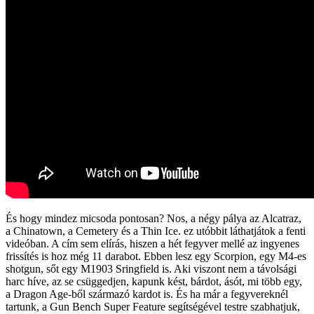
És hogy mindez micsoda pontosan? Nos, a négy pálya az Alcatraz,
a Chinatown, a Cemetery és a Thin Ice. ez utóbbit láthatjátok a fenti
videóban. A cím sem elírás, hiszen a hét fegyver mellé az ingyenes
frissítés is hoz még 11 darabot. Ebben lesz egy Scorpion, egy M4-es
shotgun, sőt egy M1903 Sringfield is. Aki viszont nem a távolsági
harc híve, az se csüggedjen, kapunk kést, bárdot, ásót, mi több egy,
a Dragon Age-ből származó kardot is. És ha már a fegyvereknél
tartunk, a Gun Bench Super Feature segítségével testre szabhatjuk,