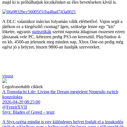
majd ki is próbálhatjuk kicsikéinket az éles bevetéseken kívül is.
A DLC valamikor március folyamán válik elérhetővé. Vajon segít a
játékon ez a kiegészítő csomag? Igen, szüksége lenne egy "kis"
löketre, ugyanis
statisztikák
szerint naponta átlagosan összesen ezren
játszanak vele PC, kétezren pedig PS3-on keresztül. PlayStation 4-
en kb. 4500-an jelennek meg minden nap, Xbox One-on pedig még
egész jó a helyzet, hiszen 9800-an hasítják szervereket.
vissza
Legolvasottabb cikkek
A Tomodachi Life: Living the Dream megjelent Nintendo switch
konzolokra
2026-04-20 08:25:00
@FenrirXVII
Styx: Blades of Greed – teszt
A Styx-széria mindig is egy különleges helyet foglalt el a lopakodós
játékok világában: nem a hollywoodi látványra, nem a túlkomplikált