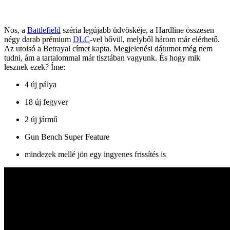
Nos, a
Battlefield
széria legújabb üdvöskéje, a Hardline összesen
négy darab prémium
DLC
-vel bővül, melyből három már elérhető.
Az utolsó a Betrayal címet kapta. Megjelenési dátumot még nem
tudni, ám a tartalommal már tisztában vagyunk. És hogy mik
lesznek ezek? Íme:
4 új pálya
18 új fegyver
2 új jármű
Gun Bench Super Feature
mindezek mellé jön egy ingyenes frissítés is