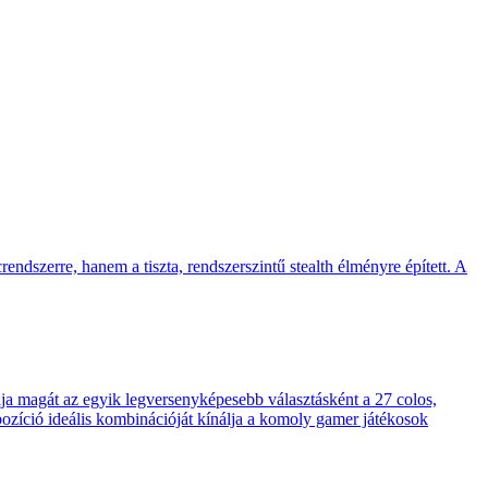
endszerre, hanem a tiszta, rendszerszintű stealth élményre épített. A
 magát az egyik legversenyképesebb választásként a 27 colos,
pozíció ideális kombinációját kínálja a komoly gamer játékosok