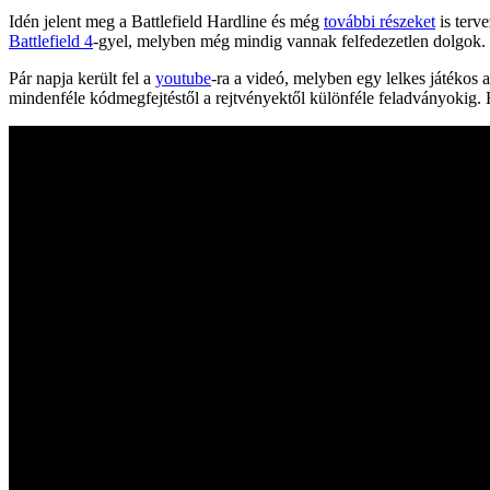
Idén jelent meg a Battlefield Hardline és még
további részeket
is terv
Battlefield 4
-gyel, melyben még mindig vannak felfedezetlen dolgok. L
Pár napja került fel a
youtube
-ra a videó, melyben egy lelkes játékos 
mindenféle kódmegfejtéstől a rejtvényektől különféle feladványokig. É