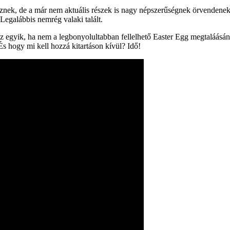
eznek, de a már nem aktuális részek is nagy népszerűségnek örvendenek
egalábbis nemrég valaki talált.
az egyik, ha nem a legbonyolultabban fellelhető Easter Egg megtaláásán
s hogy mi kell hozzá kitartáson kívül? Idő!