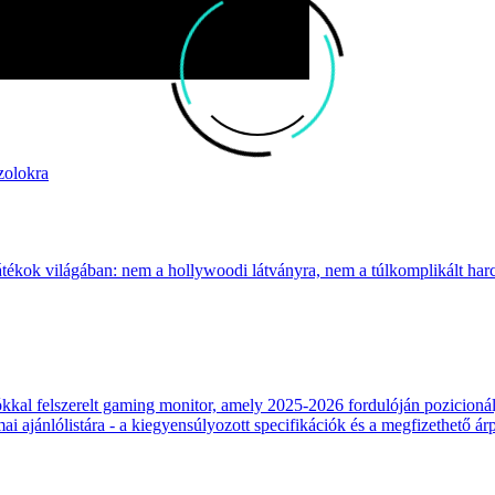
zolokra
átékok világában: nem a hollywoodi látványra, nem a túlkomplikált harcr
 felszerelt gaming monitor, amely 2025-2026 fordulóján pozicionálja
 ajánlólistára - a kiegyensúlyozott specifikációk és a megfizethető ár