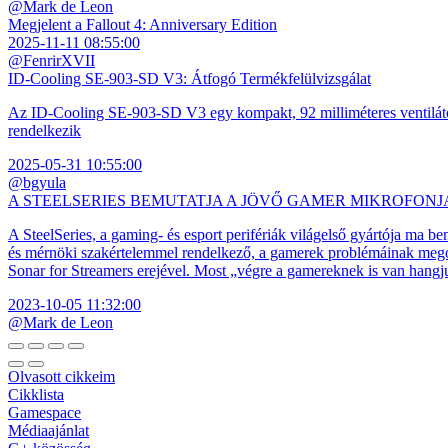
@Mark de Leon
Megjelent a Fallout 4: Anniversary Edition
2025-11-11 08:55:00
@FenrirXVII
ID-Cooling SE-903-SD V3: Átfogó Termékfelülvizsgálat
Az ID-Cooling SE-903-SD V3 egy kompakt, 92 milliméteres ventilátor
rendelkezik
2025-05-31 10:55:00
@bgyula
A STEELSERIES BEMUTATJA A JÖVŐ GAMER MIKROFONJ
A SteelSeries, a gaming- és esport perifériák világelső gyártója ma b
és mérnöki szakértelemmel rendelkező, a gamerek problémáinak megol
Sonar for Streamers erejével. Most „végre a gamereknek is van hangj
2023-10-05 11:32:00
@Mark de Leon
Olvasott cikkeim
Cikklista
Gamespace
Médiaajánlat