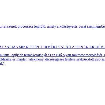
ral szerelt processzor léghűtő, amely a költségvetés-barát szegmensb
AIT: ALIAS MIKROFON TERMÉKCSALÁD A SONAR EREJÉV
emutatta legújabb termékcsaládját és az első olyan mikrofonmegoldását,
dására és minden játékmenet dicsőségessé tételére szakosodott első 
uk”.