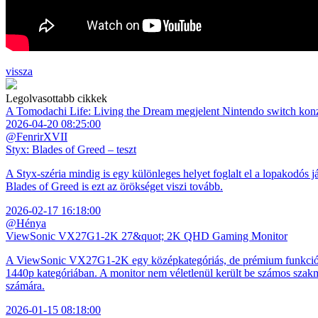
vissza
Legolvasottabb cikkek
A Tomodachi Life: Living the Dream megjelent Nintendo switch kon
2026-04-20 08:25:00
@FenrirXVII
Styx: Blades of Greed – teszt
A Styx-széria mindig is egy különleges helyet foglalt el a lopakodós j
Blades of Greed is ezt az örökséget viszi tovább.
2026-02-17 16:18:00
@Hénya
ViewSonic VX27G1-2K 27&quot; 2K QHD Gaming Monitor
A ViewSonic VX27G1-2K egy középkategóriás, de prémium funkciókkal
1440p kategóriában. A monitor nem véletlenül került be számos szakmai
számára.
2026-01-15 08:18:00