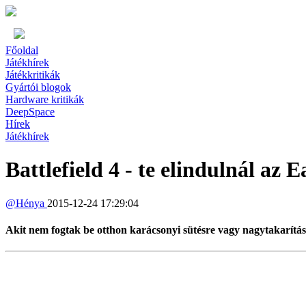
Főoldal
Játékhírek
Játékkritikák
Gyártói blogok
Hardware kritikák
DeepSpace
Hírek
Játékhírek
Battlefield 4 - te elindulnál az 
@
Hénya
2015-12-24 17:29:04
Akit nem fogtak be otthon karácsonyi sütésre vagy nagytakarításra