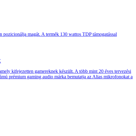
en pozicionálja magát. A termék 130 wattos TDP támogatással
E
 amely kifejezetten gamereknek készült. A több mint 20 éves tervezési
számú prémium gaming audio márka bemutatja az Alias mikrofonokat a