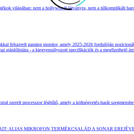
átékok világában: nem a hollywoodi látványra, nem a túlkomplikált harcr
 felszerelt gaming monitor, amely 2025-2026 fordulóján pozicionálja
 ajánlólistára - a kiegyensúlyozott specifikációk és a megfizethető ár
ral szerelt processzor léghűtő, amely a költségvetés-barát szegmensb
AIT: ALIAS MIKROFON TERMÉKCSALÁD A SONAR EREJÉV