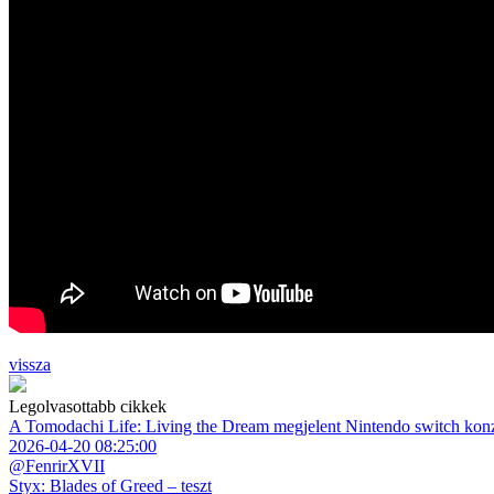
vissza
Legolvasottabb cikkek
A Tomodachi Life: Living the Dream megjelent Nintendo switch kon
2026-04-20 08:25:00
@FenrirXVII
Styx: Blades of Greed – teszt