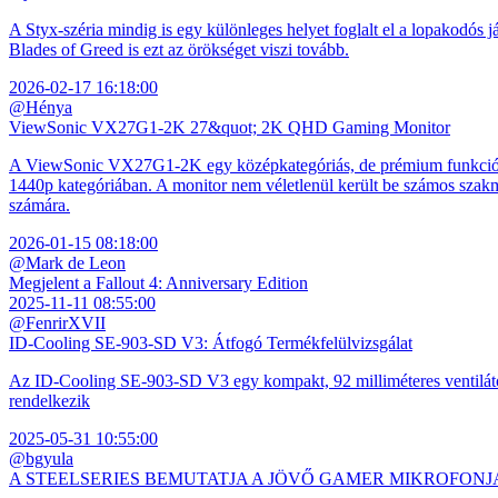
A Styx-széria mindig is egy különleges helyet foglalt el a lopakodós j
Blades of Greed is ezt az örökséget viszi tovább.
2026-02-17 16:18:00
@Hénya
ViewSonic VX27G1-2K 27&quot; 2K QHD Gaming Monitor
A ViewSonic VX27G1-2K egy középkategóriás, de prémium funkciókkal
1440p kategóriában. A monitor nem véletlenül került be számos szakmai
számára.
2026-01-15 08:18:00
@Mark de Leon
Megjelent a Fallout 4: Anniversary Edition
2025-11-11 08:55:00
@FenrirXVII
ID-Cooling SE-903-SD V3: Átfogó Termékfelülvizsgálat
Az ID-Cooling SE-903-SD V3 egy kompakt, 92 milliméteres ventilátor
rendelkezik
2025-05-31 10:55:00
@bgyula
A STEELSERIES BEMUTATJA A JÖVŐ GAMER MIKROFONJ