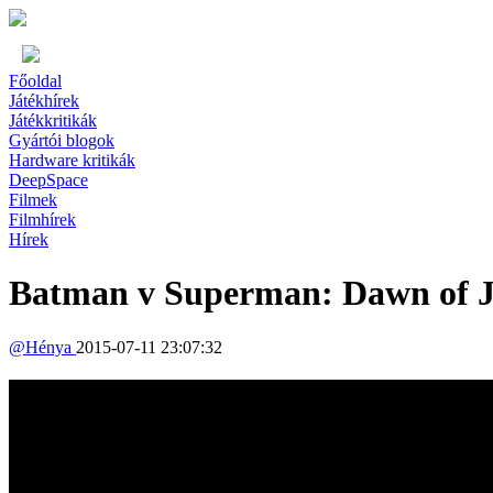
Főoldal
Játékhírek
Játékkritikák
Gyártói blogok
Hardware kritikák
DeepSpace
Filmek
Filmhírek
Hírek
Batman v Superman: Dawn of Jus
@
Hénya
2015-07-11 23:07:32