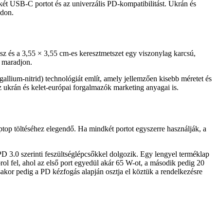
 két USB‑C portot és az univerzális PD-kompatibilitást. Ukrán és
ódon.
ossz és a 3,55 × 3,55 cm-es keresztmetszet egy viszonylag karcsú,
n maradjon.
allium-nitrid) technológiát említ, amely jellemzően kisebb méretet és
ukrán és kelet-európai forgalmazók marketing anyagai is.
top töltéséhez elegendő. Ha mindkét portot egyszerre használják, a
PD 3.0 szerinti feszültséglépcsőkkel dolgozik. Egy lengyel terméklap
ol fel, ahol az első port egyedül akár 65 W-ot, a második pedig 20
sakor pedig a PD kézfogás alapján osztja el köztük a rendelkezésre