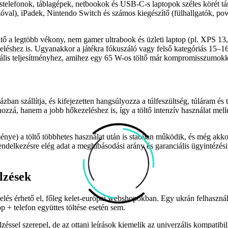
telefonok, táblagépek, netbookok és USB‑C-s laptopok széles körét tám
al), iPadek, Nintendo Switch és számos kiegészítő (fülhallgatók, power
ltő a legtöbb vékony, nem gamer ultrabook és üzleti laptop (pl. XPS 
heléshez is. Ugyanakkor a játékra fókuszáló vagy felső kategóriás 15
is teljesítményhez, amihez egy 65 W-os töltő már kompromisszumokkal j
zban szállítja, és kifejezetten hangsúlyozza a túlfeszültség, túláram é
zá, hanem a jobb hőkezeléshez is, így a töltő intenzív használat melle
nye) a töltő többhetes használat után is stabilan működik, és még akkor
endelkezésre elég adat a meghibásodási arány és garanciális ügyintézési
elzések
kelés érhető el, főleg kelet-európai webshopokban. Egy ukrán felhasznál
 + telefon együttes töltése esetén sem.
zéssel szerepel, de az ottani leírások kiemelik az univerzális kompatibi