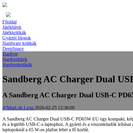
Főoldal
Játékhírek
Játékkritikák
Gyártói blogok
Hardware kritikák
DeepSpace
Hardver
Hardverhírek
Hardverkritikák
Sandberg AC Charger Dual U
A Sandberg AC Charger Dual USB-C PD65W 
@Mark de Leon
2026-02-25 12:36:00
A Sandberg AC Charger Dual USB-C PD65W EU egy kompakt, kétportos,
és a legtöbb USB‑C-s laptophoz. A gyártó és a viszonteladók leírása
laptopoknál a 65 W-os plafon lehet a fő korlát.