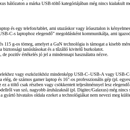
us hálózaton a márka USB-töltő kategóriájában még nincs kialakult megh
top és egy telefon/tablet, ami utazáskor vagy íróasztalon is kényelmes
 USB‑C-s laptophoz elegendő” megoldásként kommunikálja, ami igazodik
és 115 g-os tömeg, amelyet a GaN technológia is támogat a kisebb mér
biztonsági tanúsításokat és a tűzálló kivitelű burkolatot.
, de pozitív értékelés jó jel a mindennapi használatra nézve.
 kábelekhez vagy eszközökhöz mindenképp USB‑C–USB‑A vagy USB‑C–
ára elég, de számos gamer laptop és 16"-os professzionális gép (pl.
 ez a töltő csak részben vagy csökkentett teljesítménnyel lesz elegendő
dellről van szó, nagyobb áruházaknál (pl. Digitec/Galaxus) még nincs st
gyártó hivatalos oldala ezeket a technológiákat nem nevezi meg külön, 