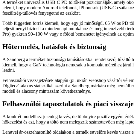
A terméket univerzális USB‑C PD töltőként pozicionálják, amely okos
jelenti, hogy modern Android telefonok, iPhone-ok (USB‑C csatlakozóv
feszültség-túllövés fenyegetné az eszközt.
Több független forrás kiemeli, hogy egy jó minőségű, 65 W-os PD tö
teljesítményt biztosít a mindennapi munkához és még intenzívebb ter
Pro) gyakran 90–100 W vagy e fölötti bemenetet igényelnek az optimál
Hőtermelés, hatásfok és biztonság
A Sandberg a terméket biztonsági tanúsításokkal rendelkező, tűzálló há
kiemeli, hogy a GaN technológia nemcsak a kompakt mérethez járul hoz
leadni.
Felhasználói visszajelzések alapján (pl. ukrán webshop vásárlói vélemé
Digitec/Galaxus statisztikái szerint a Sandberg márkára még nem áll r
modell és alacsony mintaszám következménye.
Felhasználói tapasztalatok és piaci visszaj
A konkrét modellhez jelenleg kevés, de többnyire pozitív egyéni érté
hőkezelést és azt, hogy a töltő nem melegszik számottevően még laptop
Lengyel ár-összehasonlító oldalakon a termék egyelőre kevés visszajel