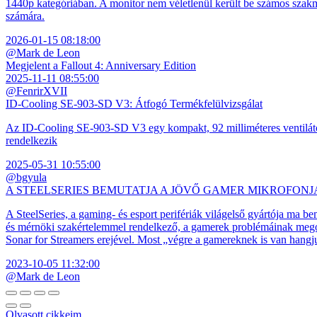
1440p kategóriában. A monitor nem véletlenül került be számos szakmai
számára.
2026-01-15 08:18:00
@Mark de Leon
Megjelent a Fallout 4: Anniversary Edition
2025-11-11 08:55:00
@FenrirXVII
ID-Cooling SE-903-SD V3: Átfogó Termékfelülvizsgálat
Az ID-Cooling SE-903-SD V3 egy kompakt, 92 milliméteres ventilátor
rendelkezik
2025-05-31 10:55:00
@bgyula
A STEELSERIES BEMUTATJA A JÖVŐ GAMER MIKROFONJ
A SteelSeries, a gaming- és esport perifériák világelső gyártója ma b
és mérnöki szakértelemmel rendelkező, a gamerek problémáinak megol
Sonar for Streamers erejével. Most „végre a gamereknek is van hangj
2023-10-05 11:32:00
@Mark de Leon
Olvasott cikkeim