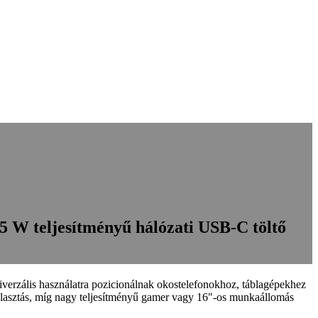
 W teljesítményű hálózati USB-C töltő
rzális használatra pozicionálnak okostelefonokhoz, táblagépekhez
választás, míg nagy teljesítményű gamer vagy 16"-os munkaállomás