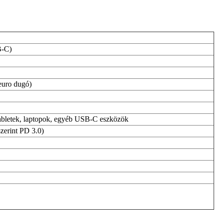
B-C)
euro dugó)
tabletek, laptopok, egyéb USB‑C eszközök
zerint PD 3.0)