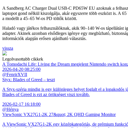
A Sandberg AC Charger Dual USB-C PD65W EU azoknak a felhasználókn
laptopot gond nélkül kiszolgálja, akár egyszerre több eszközt is. A 
a modellt a 45–65 W-os PD töltők között.
Haladó vagy játékos felhasználóknak, akik 90–140 W-os tápellátást ig
adapter. Akinek azonban elsődleges igénye egy megbízható, bizton
információk alapján erősen ajánlható választás.
vissza
Legolvasottabb cikkek
A Tomodachi Life: Living the Dream megjelent Nintendo switch kon
2026-04-20 08:25:00
@FenrirXVII
Styx: Blades of Greed – teszt
A Styx-széria mindig is egy különleges helyet foglalt el a lopakodós j
Blades of Greed is ezt az örökséget viszi tovább.
2026-02-17 16:18:00
@Hénya
ViewSonic VX27G1-2K 27&quot; 2K QHD Gaming Monitor
A ViewSonic VX27G1-2K egy középkategóriás, de prémium funkciókkal