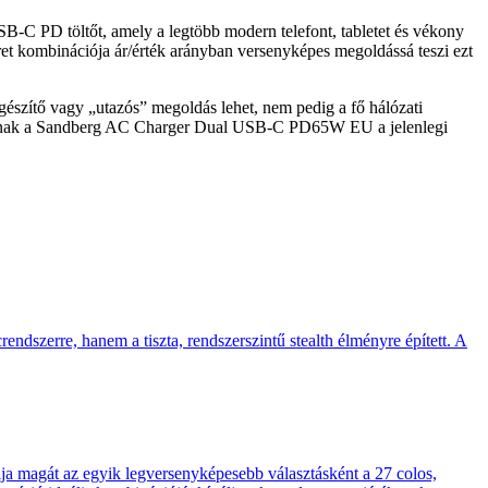
C PD töltőt, amely a legtöbb modern telefont, tabletet és vékony
ret kombinációja ár/érték arányban versenyképes megoldássá teszi ezt
gészítő vagy „utazós” megoldás lehet, nem pedig a fő hálózati
, annak a Sandberg AC Charger Dual USB-C PD65W EU a jelenlegi
endszerre, hanem a tiszta, rendszerszintű stealth élményre épített. A
 magát az egyik legversenyképesebb választásként a 27 colos,