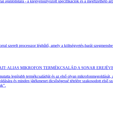
 ajánlólistára - a kiegyensúlyozott specifikációk és a megfizethető ár
ral szerelt processzor léghűtő, amely a költségvetés-barát szegmensb
AIT: ALIAS MIKROFON TERMÉKCSALÁD A SONAR EREJÉV
emutatta legújabb termékcsaládját és az első olyan mikrofonmegoldását,
dására és minden játékmenet dicsőségessé tételére szakosodott első 
uk”.