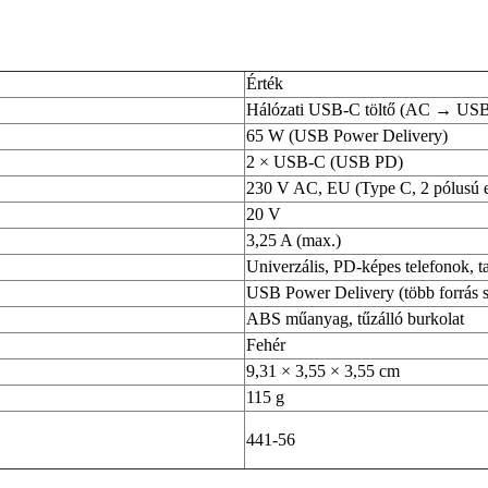
Érték
Hálózati USB-C töltő (AC → US
65 W (USB Power Delivery)
2 × USB‑C (USB PD)
230 V AC, EU (Type C, 2 pólusú 
20 V
3,25 A (max.)
Univerzális, PD-képes telefonok, 
USB Power Delivery (több forrás s
ABS műanyag, tűzálló burkolat
Fehér
9,31 × 3,55 × 3,55 cm
115 g
441-56