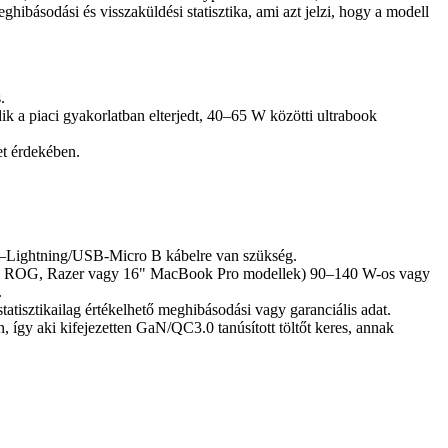
ibásodási és visszaküldési statisztika, ami azt jelzi, hogy a modell
.
 a piaci gyakorlatban elterjedt, 40–65 W közötti ultrabook
et érdekében.
Lightning/USB‑Micro B kábelre van szükség.
 egyes ROG, Razer vagy 16" MacBook Pro modellek) 90–140 W-os vagy
.
atisztikailag értékelhető meghibásodási vagy garanciális adat.
így aki kifejezetten GaN/QC3.0 tanúsított töltőt keres, annak