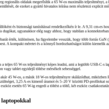
rg regionális oldalak megerősítik a 65 W-os maximális teljesítményt, a
lítését, de ezeket a gyártó hivatalos leírása nem részletezi explicit m
űzállóként és biztonsági tanúsítással rendelkezőkén ír le. A 9,31 cm-es h
l más dugókat, ugyanakkor elég nagy ahhoz, hogy stabilan a konnektorba
barát érték, különösen, ha figyelembe vesszük, hogy több forrás GaN (g
est. A kompakt méretet és a könnyű hordozhatóságot külön kiemelik az 
 teljes 65 W-os teljesítményt képes leadni, ami a legtöbb USB‑C-s lap
on vagy tablet egyidejű töltése mérsékelt sebességgel.
rt akár 45 W-os, a másik 18 W-os teljesítményre skálázódhat, miközben 
ültséget, 3,25 A-es kimenő áramot és 5–20 V közötti PD-profilokat sor
szköz esetén 65 W-ig engedi a töltést a töltő, két eszköz csatlakoztatá
s laptopokkal