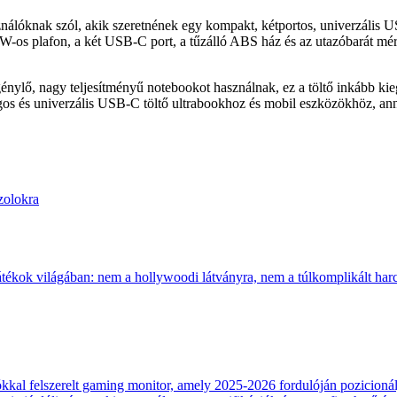
ak szól, akik szeretnének egy kompakt, kétportos, univerzális USB‑
65 W-os plafon, a két USB‑C port, a tűzálló ABS ház és az utazóbarát mé
énylő, nagy teljesítményű notebookot használnak, ez a töltő inkább kie
ságos és univerzális USB‑C töltő ultrabookhoz és mobil eszközökhöz
zolokra
átékok világában: nem a hollywoodi látványra, nem a túlkomplikált harcr
 felszerelt gaming monitor, amely 2025-2026 fordulóján pozicionálja