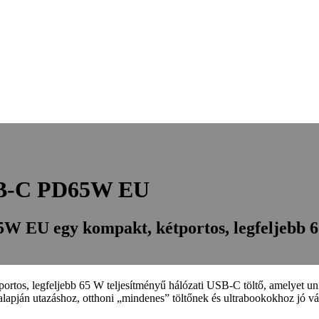
SB-C PD65W EU
EU egy kompakt, kétportos, legfeljebb 65
 legfeljebb 65 W teljesítményű hálózati USB-C töltő, amelyet unive
i alapján utazáshoz, otthoni „mindenes” töltőnek és ultrabookokhoz jó 