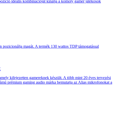
pozíció ideális kombinációját kínálja a komoly gamer játékosok
en pozicionálja magát. A termék 130 wattos TDP támogatással
E
 amely kifejezetten gamereknek készült. A több mint 20 éves tervezési
számú prémium gaming audio márka bemutatja az Alias mikrofonokat a