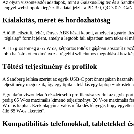
Az olyan viszonteladói adatlapok, mint a Galaxus/Digitec és a Sandbe
lengyel webshopok kiegészítő adatai jelzik a PD 3.0, QC 3.0 és GaN em
Kialakítás, méret és hordozhatóság
A töltő letisztult, fehér, fényes ABS házat kapott, amelyet a gyártó t
„téglalap” formát jelent, amely a legtöbb fali aljzatban nem takar e
A 115 g-os tömeg a 65 W-os, kétportos töltők ligájában abszolút utazó
jobb hatásfokot eredményez a régebbi szilíciumos megoldásokhoz kép
Töltési teljesítmény és profilok
A Sandberg leírása szerint az egyik USB‑C port önmagában használva a
teljesítmény megoszlik, így egy tipikus felállás egy laptop + okostelef
Egy ukrán viszonteladó részletesebb profilleírása szerint az egyik po
pedig 65 W-os maximális kimenő teljesítményt, 20 V-os maximális fesz
W-ot is kaphat. Ezek alapján a valós működés lényege, hogy egyetlen e
álló 65 W-os „keretet”.
Kompatibilitás telefonokkal, tabletekkel é