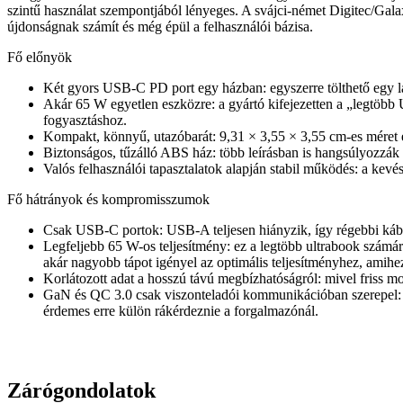
szintű használat szempontjából lényeges. A svájci-német Digitec/Galax
újdonságnak számít és még épül a felhasználói bázisa.
Fő előnyök
Két gyors USB‑C PD port egy házban: egyszerre tölthető egy lap
Akár 65 W egyetlen eszközre: a gyártó kifejezetten a „legtöbb
fogyasztáshoz.
Kompakt, könnyű, utazóbarát: 9,31 × 3,55 × 3,55 cm-es méret 
Biztonságos, tűzálló ABS ház: több leírásban is hangsúlyozzák a 
Valós felhasználói tapasztalatok alapján stabil működés: a kevés
Fő hátrányok és kompromisszumok
Csak USB‑C portok: USB‑A teljesen hiányzik, így régebbi
Legfeljebb 65 W-os teljesítmény: ez a legtöbb ultrabook szám
akár nagyobb tápot igényel az optimális teljesítményhez, amihez
Korlátozott adat a hosszú távú megbízhatóságról: mivel friss mo
GaN és QC 3.0 csak viszonteladói kommunikációban szerepel: a 
érdemes erre külön rákérdeznie a forgalmazónál.
Zárógondolatok