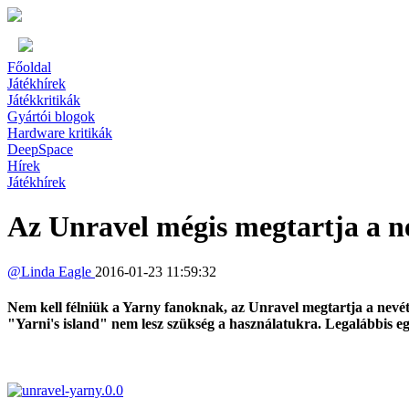
Főoldal
Játékhírek
Játékkritikák
Gyártói blogok
Hardware kritikák
DeepSpace
Hírek
Játékhírek
Az Unravel mégis megtartja a n
@
Linda Eagle
2016-01-23 11:59:32
Nem kell félniük a Yarny fanoknak, az Unravel megtartja a nevét.
"Yarni's island" nem lesz szükség a használatukra. Legalábbis eg