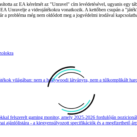
sította az EA kérelmét az "Unravel" cím levédetésével, ugyanis egy tábl
az EA Unravelje a videojátékokra vonatkozik. A kettőben csupán a "játék
 bár a probléma még nem oldódott meg a jogvédelmi irodával kapcsolatb
zolokra
átékok világában: nem a hollywoodi látványra, nem a túlkomplikált harcr
 felszerelt gaming monitor, amely 2025-2026 fordulóján pozicionálja
 ajánlólistára - a kiegyensúlyozott specifikációk és a megfizethető ár