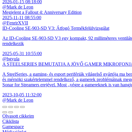
2026-01-15 08:18:00
@Mark de Leon
Megjelent a Fallout 4: Anniversary Edition
2025-11-11 08:55:00
@FenrirXVII
ID-Cooling SE-903-SD V3: Átfogó Termékfelülvizsgálat
Az ID-Cooling SE-903-SD V3 egy kompakt, 92 milliméteres ventilátor
rendelkezik
2025-05-31 10:55:00
@bgyula
A STEELSERIES BEMUTATJA A JÖVŐ GAMER MIKROFONJ
A SteelSeries, a gaming- és esport perifériák világelső gyártója ma b
és mérnöki szakértelemmel rendelkező, a gamerek problémáinak megol
Sonar for Streamers erejével. Most „végre a gamereknek is van hangj
2023-10-05 11:32:00
@Mark de Leon
Olvasott cikkeim
Cikklista
Gamespace
Médiaajánlat