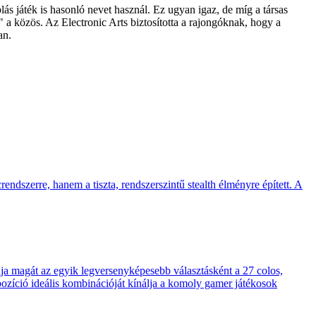
ás játék is hasonló nevet használ. Ez ugyan igaz, de míg a társas
" a közös. Az Electronic Arts biztosította a rajongóknak, hogy a
an.
endszerre, hanem a tiszta, rendszerszintű stealth élményre épített. A
 magát az egyik legversenyképesebb választásként a 27 colos,
pozíció ideális kombinációját kínálja a komoly gamer játékosok