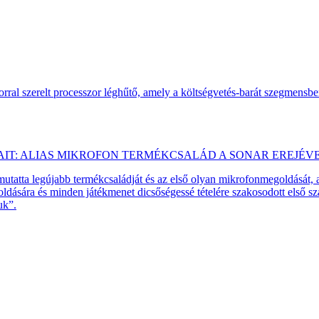
ral szerelt processzor léghűtő, amely a költségvetés-barát szegmensb
AIT: ALIAS MIKROFON TERMÉKCSALÁD A SONAR EREJÉV
emutatta legújabb termékcsaládját és az első olyan mikrofonmegoldását,
dására és minden játékmenet dicsőségessé tételére szakosodott első 
uk”.