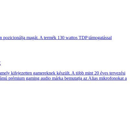
en pozicionálja magát. A termék 130 wattos TDP támogatással
E
 amely kifejezetten gamereknek készült. A több mint 20 éves tervezési
számú prémium gaming audio márka bemutatja az Alias mikrofonokat a