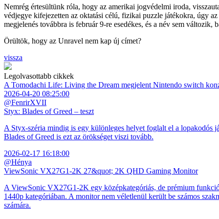
Nemrég értesültünk róla, hogy az amerikai jogvédelmi iroda, visszauta
védjegye kifejezetten az oktatási célú, fizikai puzzle játékokra, úgy 
megjelenés továbbra is február 9-re esedékes, és a név sem változik,
Örültök, hogy az Unravel nem kap új címet?
vissza
Legolvasottabb cikkek
A Tomodachi Life: Living the Dream megjelent Nintendo switch kon
2026-04-20 08:25:00
@FenrirXVII
Styx: Blades of Greed – teszt
A Styx-széria mindig is egy különleges helyet foglalt el a lopakodós j
Blades of Greed is ezt az örökséget viszi tovább.
2026-02-17 16:18:00
@Hénya
ViewSonic VX27G1-2K 27&quot; 2K QHD Gaming Monitor
A ViewSonic VX27G1-2K egy középkategóriás, de prémium funkciókkal
1440p kategóriában. A monitor nem véletlenül került be számos szakmai
számára.