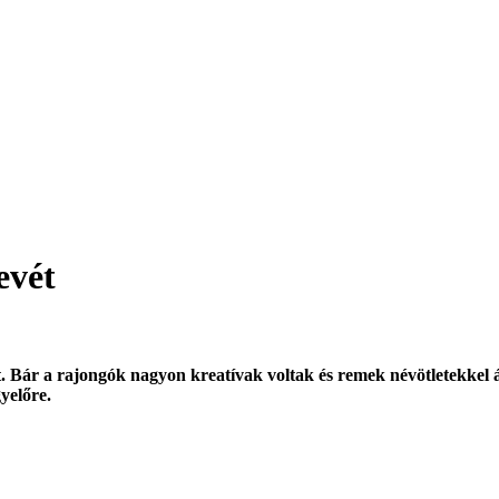
evét
 Bár a rajongók nagyon kreatívak voltak és remek névötletekkel ál
yelőre.