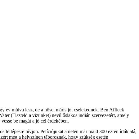
y év múlva lesz, de a hősei máris jót cselekednek. Ben Affleck
er (Tiszteld a vizünket) nevű őslakos indián szervezetért, amely
y vesse be magát a jó cél érdekében.
s fellépésre hívjon. Petíciójukat a neten már majd 300 ezren írták alá,
azért még a helyszínen táboroznak, hogy szükség esetén