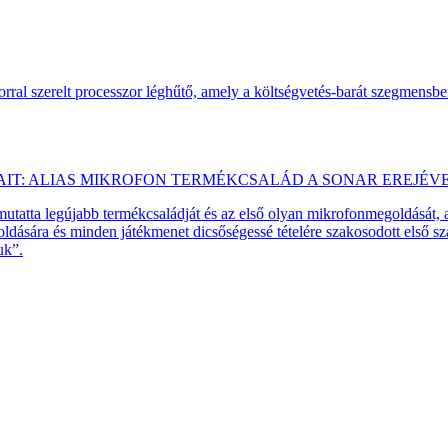
ral szerelt processzor léghűtő, amely a költségvetés-barát szegmensb
AIT: ALIAS MIKROFON TERMÉKCSALÁD A SONAR EREJÉV
emutatta legújabb termékcsaládját és az első olyan mikrofonmegoldását,
dására és minden játékmenet dicsőségessé tételére szakosodott első 
uk”.