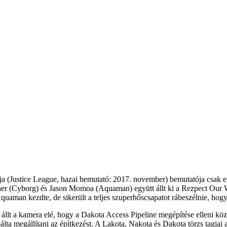
ja (Justice League, hazai bemutató: 2017. november) bemutatója csak eg
r (Cyborg) és Jason Momoa (Aquaman) együtt állt ki a Rezpect Our Wat
Aquaman kezdte, de sikerült a teljes szuperhőscsapatot rábeszélnie, hog
 állt a kamera elé, hogy a Dakota Access Pipeline megépítése elleni közö
 megállítani az építkezést. A Lakota, Nakota és Dakota törzs tagjai 