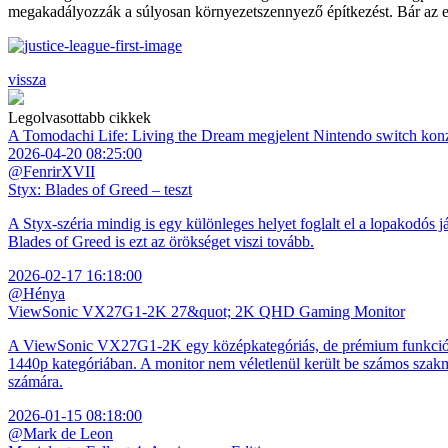
megakadályozzák a súlyosan környezetszennyező építkezést. Bár az el
vissza
Legolvasottabb cikkek
A Tomodachi Life: Living the Dream megjelent Nintendo switch kon
2026-04-20 08:25:00
@FenrirXVII
Styx: Blades of Greed – teszt
A Styx-széria mindig is egy különleges helyet foglalt el a lopakodós j
Blades of Greed is ezt az örökséget viszi tovább.
2026-02-17 16:18:00
@Hénya
ViewSonic VX27G1-2K 27&quot; 2K QHD Gaming Monitor
A ViewSonic VX27G1-2K egy középkategóriás, de prémium funkciókkal
1440p kategóriában. A monitor nem véletlenül került be számos szakmai
számára.
2026-01-15 08:18:00
@Mark de Leon