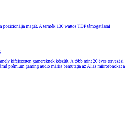
en pozicionálja magát. A termék 130 wattos TDP támogatással
E
 amely kifejezetten gamereknek készült. A több mint 20 éves tervezési
számú prémium gaming audio márka bemutatja az Alias mikrofonokat a