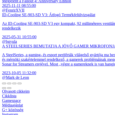
Megjelent a Fallout 4: Anniversary Edition
2025-11-11 08:55:00
@FenrirXVII
ID-Cooling SE-903-SD V3: Átfogó Termékfelülvizsgálat
Az ID-Cooling SE-903-SD V3 egy kompakt, 92 milliméteres ventilátor
rendelkezik
2025-05-31 10:55:00
@bgyula
A STEELSERIES BEMUTATJA A JÖVŐ GAMER MIKROFONJ
A SteelSeries, a gaming- és esport perifériák világelső gyártója ma b
és mérnöki szakértelemmel rendelkező, a gamerek problémáinak megol
Sonar for Streamers erejével. Most „végre a gamereknek is van hangj
2023-10-05 11:32:00
@Mark de Leon
Olvasott cikkeim
Cikklista
Gamespace
Médiaajánlat
G+ közösség
Instagram