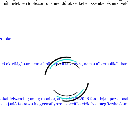
múlt hetekben többször rohamrendőrökkel kellett szembenézniük, valós
zolokra
átékok világában: nem a hollywoodi látványra, nem a túlkomplikált harcr
 felszerelt gaming monitor, amely 2025-2026 fordulóján pozicionálja
 ajánlólistára - a kiegyensúlyozott specifikációk és a megfizethető ár