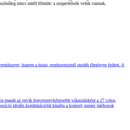
zínűleg nincs mitől félniük: a szuperhősök velük vannak.
endszerre, hanem a tiszta, rendszerszintű stealth élményre épített. A
 magát az egyik legversenyképesebb választásként a 27 colos,
pozíció ideális kombinációját kínálja a komoly gamer játékosok