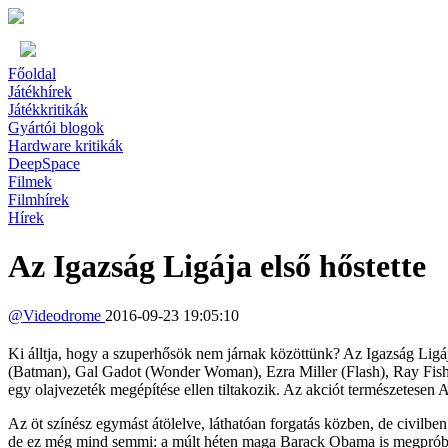
Főoldal
Játékhírek
Játékkritikák
Gyártói blogok
Hardware kritikák
DeepSpace
Filmek
Filmhírek
Hírek
Az Igazság Ligája első hőstette
@
Videodrome
2016-09-23 19:05:10
Ki álltja, hogy a szuperhősök nem járnak közöttünk? Az Igazság Ligá
(Batman), Gal Gadot (Wonder Woman), Ezra Miller (Flash), Ray Fishe
egy olajvezeték megépítése ellen tiltakozik. Az akciót természetesen 
Az öt színész egymást átölelve, láthatóan forgatás közben, de civilben
de ez még mind semmi: a múlt héten maga Barack Obama is megpróbálta