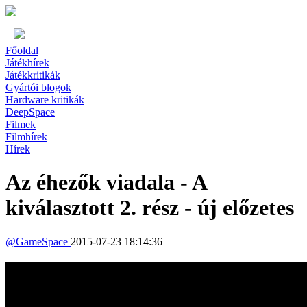
Főoldal
Játékhírek
Játékkritikák
Gyártói blogok
Hardware kritikák
DeepSpace
Filmek
Filmhírek
Hírek
Az éhezők viadala - A
kiválasztott 2. rész - új előzetes
@
GameSpace
2015-07-23 18:14:36