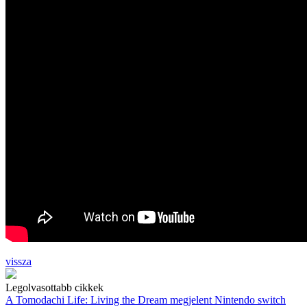
vissza
Legolvasottabb cikkek
A Tomodachi Life: Living the Dream megjelent Nintendo switch