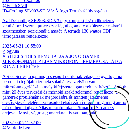
2025-11-11 08:55:00
@FenrirXVII
ID-Cooling SE-903-SD V3: Átfogó Termékfelülvizsgálat
Az ID-Cooling SE-903-SD V3 egy kompakt, 92 milliméteres
ventilátorral szerelt processzor léghűtő, amely a költségvetés-barát
szegmensben pozicionálja magát. A termék 130 wattos TDP
támogatással rendelkezik
2025-05-31 10:55:00
@bgyula
A STEELSERIES BEMUTATJA A JÖVŐ GAMER
MIKROFONJAIT: ALIAS MIKROFON TERMÉKCSALÁD A
SONAR EREJÉVE
A SteelSeries, a gaming- és esport perifériák világelső gyártója ma
bemutatta legújabb termékcsaládját és az első olyan
mikrofonmegoldását, amely kifejezetten gamereknek készült. A több
mint 20 éves tervezési és mérnöki szakértelemmel rendelkező, a
gamerek problémáinak megoldására és minden játékmenet
dicsőségessé tételére szakosodott első számú prémium gaming audio
márka bemutatja az Alias mikrofonokat a Sonar for Streamers
erejével. Most „végre a gamereknek is van hangjuk”.
2023-10-05 11:32:00
@Mark de Leon