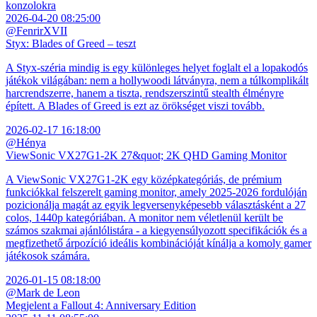
konzolokra
2026-04-20 08:25:00
@FenrirXVII
Styx: Blades of Greed – teszt
A Styx-széria mindig is egy különleges helyet foglalt el a lopakodós
játékok világában: nem a hollywoodi látványra, nem a túlkomplikált
harcrendszerre, hanem a tiszta, rendszerszintű stealth élményre
épített. A Blades of Greed is ezt az örökséget viszi tovább.
2026-02-17 16:18:00
@Hénya
ViewSonic VX27G1-2K 27&quot; 2K QHD Gaming Monitor
A ViewSonic VX27G1-2K egy középkategóriás, de prémium
funkciókkal felszerelt gaming monitor, amely 2025-2026 fordulóján
pozicionálja magát az egyik legversenyképesebb választásként a 27
colos, 1440p kategóriában. A monitor nem véletlenül került be
számos szakmai ajánlólistára - a kiegyensúlyozott specifikációk és a
megfizethető árpozíció ideális kombinációját kínálja a komoly gamer
játékosok számára.
2026-01-15 08:18:00
@Mark de Leon
Megjelent a Fallout 4: Anniversary Edition