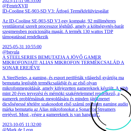
2025-11-11 08:55:00
@FenrirXVII
ID-Cooling SE-903-SD V3: Átfogó Termékfelülvizsgálat
Az ID-Cooling SE-903-SD V3 egy kompakt, 92 milliméteres
ventilátorral szerelt processzor léghűtő, amely a költségvetés-barát
szegmensben pozicionálja magát. A termék 130 wattos TDP
támogatással rendelkezik
2025-05-31 10:55:00
@bgyula
A STEELSERIES BEMUTATJA A JÖVŐ GAMER
MIKROFONJAIT: ALIAS MIKROFON TERMÉKCSALÁD A
SONAR EREJÉVE
A SteelSeries, a gaming- és esport perifériák világelső gyártója ma
bemutatta legújabb termékcsaládját és az első olyan
mikrofonmegoldását, amely kifejezetten gamereknek készült. A több
mint 20 éves tervezési és mérnöki szakértelemmel rendelkező, a
gamerek problémáinak megoldására és minden játékmenet
dicsőségessé tételére szakosodott első számú prémium gaming audio
márka bemutatja az Alias mikrofonokat a Sonar for Streamers
erejével. Most „végre a gamereknek is van hangjuk”.
2023-10-05 11:32:00
@Mark de Leon