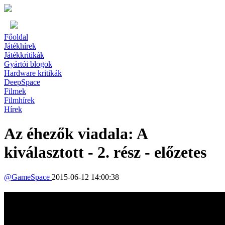
Főoldal
Játékhírek
Játékkritikák
Gyártói blogok
Hardware kritikák
DeepSpace
Filmek
Filmhírek
Hírek
Az éhezők viadala: A
kiválasztott - 2. rész - előzetes
@
GameSpace
2015-06-12 14:00:38