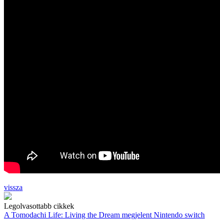
vissza
Legolvasottabb cikkek
A Tomodachi Life: Living the Dream megjelent Nintendo switch