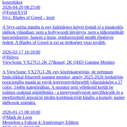
konzolokra
2026-04-20 08:25:00
@FenrirXVII
Styx: Blades of Greed – teszt
A Styx-széria mindig is egy különleges helyet foglalt el a lopakodós
játékok világában: nem a hollywoodi látványra, nem a túlkomplikált
harcrendszerre, hanem a tiszta, rendszerszintű stealth élményre
épített. A Blades of Greed is ezt az örökséget viszi tovább.
2026-02-17 16:18:00
@Hénya
ViewSonic VX27G1-2K 27&quot; 2K QHD Gaming Monitor
A ViewSonic VX27G1-2K egy középkategóriás, de prémium
funkciókkal felszerelt gaming monitor, amely 2025-2026 fordulóján
pozicionálja magát az egyik legversenyképesebb választásként a 27
colos, 1440p kategóriában. A monitor nem véletlenül került be
számos szakmai ajánlólistára - a kiegyensúlyozott specifikációk és a
megfizethető árpozíció ideális kombinációját kínálja a komoly gamer
játékosok számára.
2026-01-15 08:18:00
@Mark de Leon
Megjelent a Fallout 4: Anniversary Edition