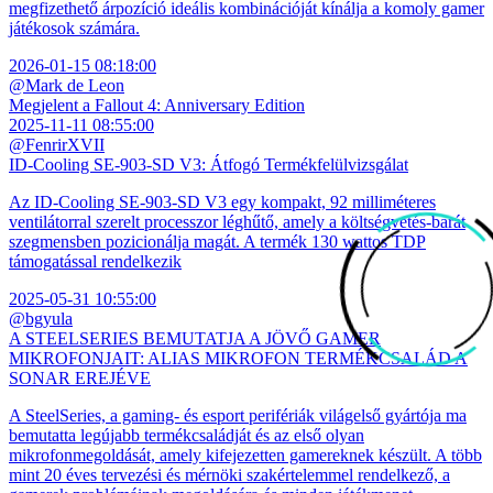
megfizethető árpozíció ideális kombinációját kínálja a komoly gamer
játékosok számára.
2026-01-15 08:18:00
@Mark de Leon
Megjelent a Fallout 4: Anniversary Edition
2025-11-11 08:55:00
@FenrirXVII
ID-Cooling SE-903-SD V3: Átfogó Termékfelülvizsgálat
Az ID-Cooling SE-903-SD V3 egy kompakt, 92 milliméteres
ventilátorral szerelt processzor léghűtő, amely a költségvetés-barát
szegmensben pozicionálja magát. A termék 130 wattos TDP
támogatással rendelkezik
2025-05-31 10:55:00
@bgyula
A STEELSERIES BEMUTATJA A JÖVŐ GAMER
MIKROFONJAIT: ALIAS MIKROFON TERMÉKCSALÁD A
SONAR EREJÉVE
A SteelSeries, a gaming- és esport perifériák világelső gyártója ma
bemutatta legújabb termékcsaládját és az első olyan
mikrofonmegoldását, amely kifejezetten gamereknek készült. A több
mint 20 éves tervezési és mérnöki szakértelemmel rendelkező, a