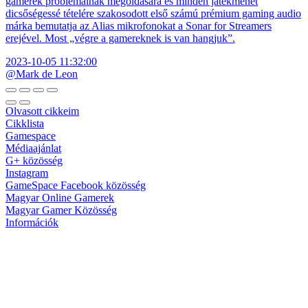
gamerek problémáinak megoldására és minden játékmenet
dicsőségessé tételére szakosodott első számú prémium gaming audio
márka bemutatja az Alias mikrofonokat a Sonar for Streamers
erejével. Most „végre a gamereknek is van hangjuk”.
2023-10-05 11:32:00
@Mark de Leon
Olvasott cikkeim
Cikklista
Gamespace
Médiaajánlat
G+ közösség
Instagram
GameSpace Facebook közösség
Magyar Online Gamerek
Magyar Gamer Közösség
Információk