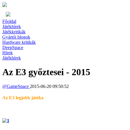
Főoldal
Játékhírek
Játékkritikák
Gyártói blogok
Hardware kritikák
DeepSpace
Hírek
Játékhírek
Az E3 győztesei - 2015
@
GameSpace
2015-06-20 09:50:52
Az E3 legjobb játéka