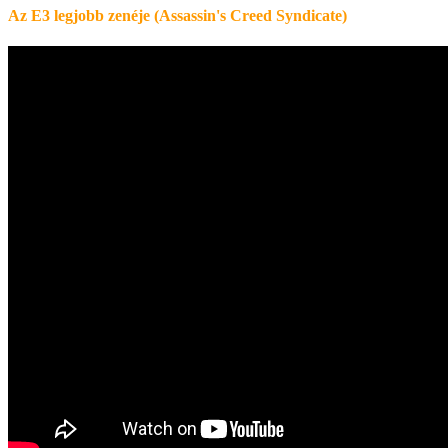
Az E3 legjobb zenéje (Assassin's Creed Syndicate)