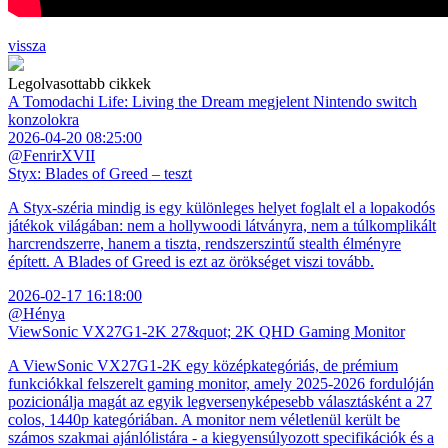
vissza
Legolvasottabb cikkek
A Tomodachi Life: Living the Dream megjelent Nintendo switch
konzolokra
2026-04-20 08:25:00
@FenrirXVII
Styx: Blades of Greed – teszt
A Styx-széria mindig is egy különleges helyet foglalt el a lopakodós
játékok világában: nem a hollywoodi látványra, nem a túlkomplikált
harcrendszerre, hanem a tiszta, rendszerszintű stealth élményre
épített. A Blades of Greed is ezt az örökséget viszi tovább.
2026-02-17 16:18:00
@Hénya
ViewSonic VX27G1-2K 27&quot; 2K QHD Gaming Monitor
A ViewSonic VX27G1-2K egy középkategóriás, de prémium
funkciókkal felszerelt gaming monitor, amely 2025-2026 fordulóján
pozicionálja magát az egyik legversenyképesebb választásként a 27
colos, 1440p kategóriában. A monitor nem véletlenül került be
számos szakmai ajánlólistára - a kiegyensúlyozott specifikációk és a