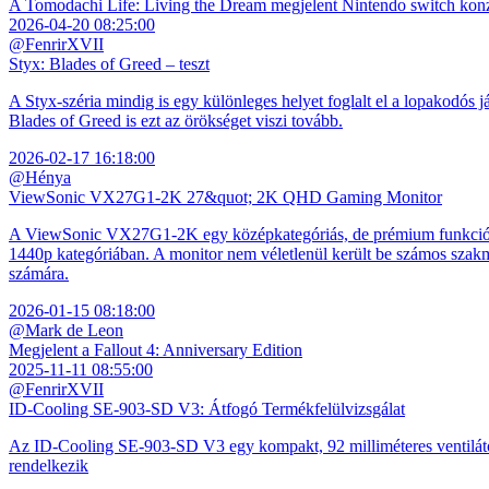
A Tomodachi Life: Living the Dream megjelent Nintendo switch kon
2026-04-20 08:25:00
@FenrirXVII
Styx: Blades of Greed – teszt
A Styx-széria mindig is egy különleges helyet foglalt el a lopakodós j
Blades of Greed is ezt az örökséget viszi tovább.
2026-02-17 16:18:00
@Hénya
ViewSonic VX27G1-2K 27&quot; 2K QHD Gaming Monitor
A ViewSonic VX27G1-2K egy középkategóriás, de prémium funkciókkal
1440p kategóriában. A monitor nem véletlenül került be számos szakmai
számára.
2026-01-15 08:18:00
@Mark de Leon
Megjelent a Fallout 4: Anniversary Edition
2025-11-11 08:55:00
@FenrirXVII
ID-Cooling SE-903-SD V3: Átfogó Termékfelülvizsgálat
Az ID-Cooling SE-903-SD V3 egy kompakt, 92 milliméteres ventilátor
rendelkezik