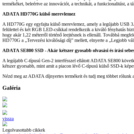
termékéket, beleértve az innovációt, a technikát, a funkcionalitást, a tár
ADATA HD770G külső merevlemez
A HD770G egy egyfajta külső merevlemez, amely a legújabb USB 3.2 int
felülettel és két RGB LED-csíkkal rendelkezik a kiváló fényhatás b
hogy akár 1,22 méterről történő leejtésnek is ellenáll. Továbbá megfe
HD770G a „Tervezési kiválósági díj” mellett, elnyerte a „Legjobb vála
ADATA SE800 SSD - Akár kétszer gyosabb olvasási és írási sebe
A legújabb C-típusú Gen-2 interfésszel ellátott ADATA SE800 követke
kétszer gyorsabb, mint amit a piacon lévő C-típusú külső SSD-k kép
Nézd meg az ADATA díjnyertes termékeit és tudj meg többet rólunk 
Galéria
vissza
Legolvasottabb cikkek