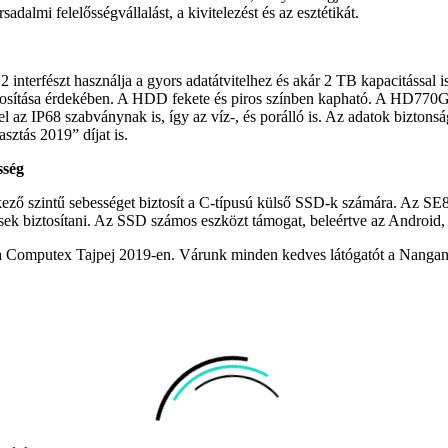
sadalmi felelősségvállalást, a kivitelezést és az esztétikát.
erfészt használja a gyors adatátvitelhez és akár 2 TB kapacitással is 
iztosítása érdekében. A HDD fekete és piros színben kapható. A HD77
lel az IP68 szabványnak is, így az víz-, és porálló is. Az adatok bizto
sztás 2019” díjat is.
sség
ző szintű sebességet biztosít a C-típusú külső SSD-k számára. Az SE80
esek biztosítani. Az SSD számos eszközt támogat, beleértve az Androi
a Computex Tajpej 2019-en. Várunk minden kedves látógatót a Nangan