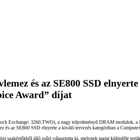
lemez és az SE800 SSD elnyert
ice Award” díjat
tock Exchange: 3260.TWO), a nagy teljesítményű DRAM modulok, a NA
s az SE800 SSD elnyerte a kiváló tervezés kategóriban a Computex 
zi szakértőkből álló zsűri választotta ki, melynek tagjai különféle terü