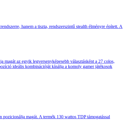
endszerre, hanem a tiszta, rendszerszintű stealth élményre épített. A
 magát az egyik legversenyképesebb választásként a 27 colos,
pozíció ideális kombinációját kínálja a komoly gamer játékosok
en pozicionálja magát. A termék 130 wattos TDP támogatással