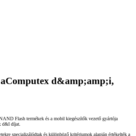
e aComputex d&amp;amp;i,
ND Flash termékek és a mobil kiegészítők vezető gyártója
d&I díjat.
letekre specializálódtak és különböző kritériumok alapján értékelték a