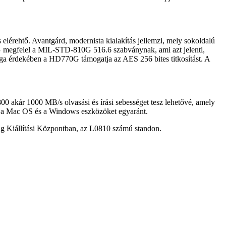
elérehtő. Avantgárd, modernista kialakítás jellemzi, mely sokoldalú
0G megfelel a MIL-STD-810G 516.6 szabványnak, ami azt jelenti,
nsága érdekében a HD770G támogatja az AES 256 bites titkosítást. A
0 akár 1000 MB/s olvasási és írási sebességet tesz lehetővé, amely
d, a Mac OS és a Windows eszközöket egyaránt.
g Kiállítási Központban, az L0810 számú standon.