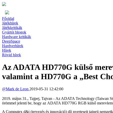
Főoldal
Játékhírek
Játékkritikák
Gyártói blogok
Hardware kritikák
DeepSpace
Hardverhírek
Hírek
Rövid hírek
Az ADATA HD770G külső merev
valamint a HD770G a „Best Cho
@
Mark de Leon
2019-05-31 12:42:00
2019. május 31., Tajpej, Tajvan - Az ADATA Technology (Taiwan S
örömmel jelenti be, hogy az ADATA HD770G RGB külső merevlemez é
A Computex d&i (tervezés és innováció) díj nyerteseit tajpeji nemzetkö