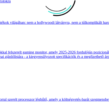
zolokra
átékok világában: nem a hollywoodi látványra, nem a túlkomplikált harcr
 felszerelt gaming monitor, amely 2025-2026 fordulóján pozicionálja
 ajánlólistára - a kiegyensúlyozott specifikációk és a megfizethető ár
ral szerelt processzor léghűtő, amely a költségvetés-barát szegmensb