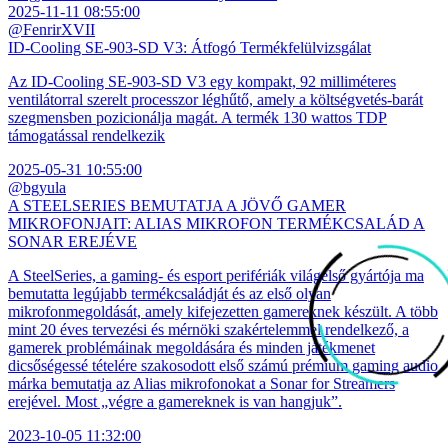
2025-11-11 08:55:00
@FenrirXVII
ID-Cooling SE-903-SD V3: Átfogó Termékfelülvizsgálat
Az ID-Cooling SE-903-SD V3 egy kompakt, 92 milliméteres
ventilátorral szerelt processzor léghűtő, amely a költségvetés-barát
szegmensben pozicionálja magát. A termék 130 wattos TDP
támogatással rendelkezik
2025-05-31 10:55:00
@bgyula
A STEELSERIES BEMUTATJA A JÖVŐ GAMER
MIKROFONJAIT: ALIAS MIKROFON TERMÉKCSALÁD A
SONAR EREJÉVE
A SteelSeries, a gaming- és esport perifériák világelső gyártója ma
bemutatta legújabb termékcsaládját és az első olyan
mikrofonmegoldását, amely kifejezetten gamereknek készült. A több
mint 20 éves tervezési és mérnöki szakértelemmel rendelkező, a
gamerek problémáinak megoldására és minden játékmenet
dicsőségessé tételére szakosodott első számú prémium gaming audio
márka bemutatja az Alias mikrofonokat a Sonar for Streamers
erejével. Most „végre a gamereknek is van hangjuk”.
2023-10-05 11:32:00