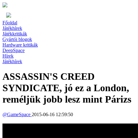
Főoldal
Játékhírek
Játékkritikák
Gyártói blogok
Hardware kritikák
DeepSpace
Hírek
Játékhírek
ASSASSIN'S CREED
SYNDICATE, jó ez a London,
reméljük jobb lesz mint Párizs
@
GameSpace
2015-06-16 12:59:50