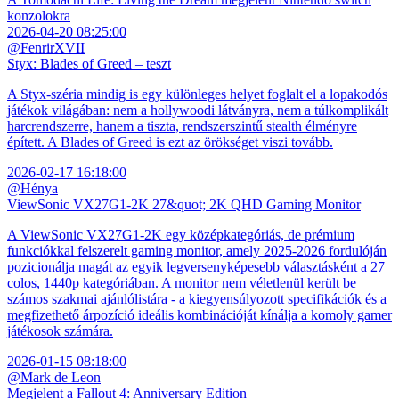
konzolokra
2026-04-20 08:25:00
@FenrirXVII
Styx: Blades of Greed – teszt
A Styx-széria mindig is egy különleges helyet foglalt el a lopakodós
játékok világában: nem a hollywoodi látványra, nem a túlkomplikált
harcrendszerre, hanem a tiszta, rendszerszintű stealth élményre
épített. A Blades of Greed is ezt az örökséget viszi tovább.
2026-02-17 16:18:00
@Hénya
ViewSonic VX27G1-2K 27&quot; 2K QHD Gaming Monitor
A ViewSonic VX27G1-2K egy középkategóriás, de prémium
funkciókkal felszerelt gaming monitor, amely 2025-2026 fordulóján
pozicionálja magát az egyik legversenyképesebb választásként a 27
colos, 1440p kategóriában. A monitor nem véletlenül került be
számos szakmai ajánlólistára - a kiegyensúlyozott specifikációk és a
megfizethető árpozíció ideális kombinációját kínálja a komoly gamer
játékosok számára.
2026-01-15 08:18:00
@Mark de Leon
Megjelent a Fallout 4: Anniversary Edition