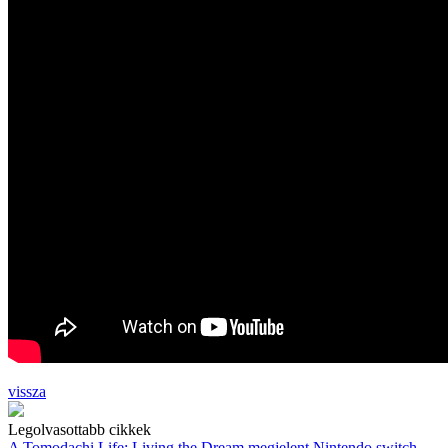
vissza
Legolvasottabb cikkek
A Tomodachi Life: Living the Dream megjelent Nintendo switch