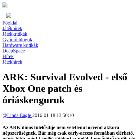
Főoldal
Játékhírek
Játékkritikák
Gyártói blogok
Hardware kritikák
DeepSpace
Hírek
Játékhírek
ARK: Survival Evolved - első
Xbox One patch és
óriáskenguruk
@
Linda Eagle
2016-01-18 13:50:10
Az ARK dinós túlélősdije nem véletlenül örvend akkora
népszerűségnek. Bár még csak early-access formában elérhető,
máris több, mint 1 millió játékost számlál. Lenyűgöző grafika és