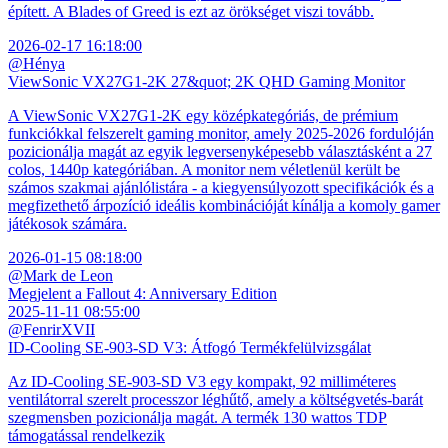
épített. A Blades of Greed is ezt az örökséget viszi tovább.
2026-02-17 16:18:00
@Hénya
ViewSonic VX27G1-2K 27&quot; 2K QHD Gaming Monitor
A ViewSonic VX27G1-2K egy középkategóriás, de prémium
funkciókkal felszerelt gaming monitor, amely 2025-2026 fordulóján
pozicionálja magát az egyik legversenyképesebb választásként a 27
colos, 1440p kategóriában. A monitor nem véletlenül került be
számos szakmai ajánlólistára - a kiegyensúlyozott specifikációk és a
megfizethető árpozíció ideális kombinációját kínálja a komoly gamer
játékosok számára.
2026-01-15 08:18:00
@Mark de Leon
Megjelent a Fallout 4: Anniversary Edition
2025-11-11 08:55:00
@FenrirXVII
ID-Cooling SE-903-SD V3: Átfogó Termékfelülvizsgálat
Az ID-Cooling SE-903-SD V3 egy kompakt, 92 milliméteres
ventilátorral szerelt processzor léghűtő, amely a költségvetés-barát
szegmensben pozicionálja magát. A termék 130 wattos TDP
támogatással rendelkezik