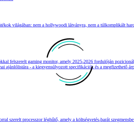
átékok világában: nem a hollywoodi látványra, nem a túlkomplikált harcr
 felszerelt gaming monitor, amely 2025-2026 fordulóján pozicionálja
 ajánlólistára - a kiegyensúlyozott specifikációk és a megfizethető ár
ral szerelt processzor léghűtő, amely a költségvetés-barát szegmensb