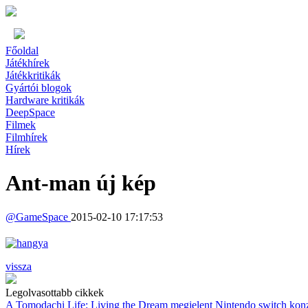
Főoldal
Játékhírek
Játékkritikák
Gyártói blogok
Hardware kritikák
DeepSpace
Filmek
Filmhírek
Hírek
Ant-man új kép
@
GameSpace
2015-02-10 17:17:53
vissza
Legolvasottabb cikkek
A Tomodachi Life: Living the Dream megjelent Nintendo switch kon