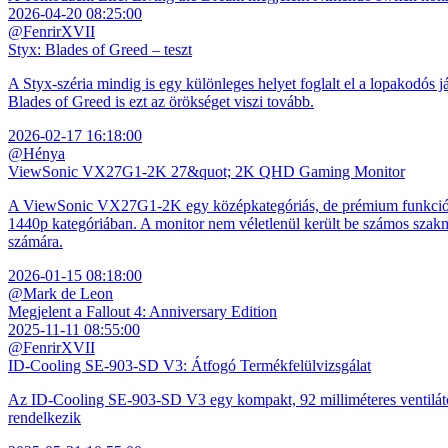
2026-04-20 08:25:00
@FenrirXVII
Styx: Blades of Greed – teszt
A Styx-széria mindig is egy különleges helyet foglalt el a lopakodós j
Blades of Greed is ezt az örökséget viszi tovább.
2026-02-17 16:18:00
@Hénya
ViewSonic VX27G1-2K 27&quot; 2K QHD Gaming Monitor
A ViewSonic VX27G1-2K egy középkategóriás, de prémium funkciókkal
1440p kategóriában. A monitor nem véletlenül került be számos szakmai
számára.
2026-01-15 08:18:00
@Mark de Leon
Megjelent a Fallout 4: Anniversary Edition
2025-11-11 08:55:00
@FenrirXVII
ID-Cooling SE-903-SD V3: Átfogó Termékfelülvizsgálat
Az ID-Cooling SE-903-SD V3 egy kompakt, 92 milliméteres ventilátor
rendelkezik