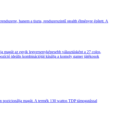
endszerre, hanem a tiszta, rendszerszintű stealth élményre épített. A
 magát az egyik legversenyképesebb választásként a 27 colos,
pozíció ideális kombinációját kínálja a komoly gamer játékosok
en pozicionálja magát. A termék 130 wattos TDP támogatással