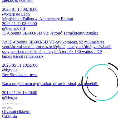
játékosok számára.
2026-01-15 08:18:00
@Mark de Leon
Megjelent a Fallout 4: Anniversary Edition
2025-11-11 08:55:00
@FenrirXVII
ID-Cooling SE-903-SD V3: Átfogó Termékfelülvizsgálat
Az ID-Cooling SE-903-SD V3 egy kompakt, 92 milliméteres
ventilátorral szerelt processzor léghűtő, amely a költségvetés-barát
szegmensben pozicionálja magát. A termék 130 wattos TDP
támogatással rendelkezik
2025-05-31 10:55:00
@bgyula
Bee Simulator – teszt
Bár a projekt nem nyújt sokat, de amit csinál, azt remekül!
2019-11-16 18:20:00
@Hénya
Olvasott cikkeim
Cikklista