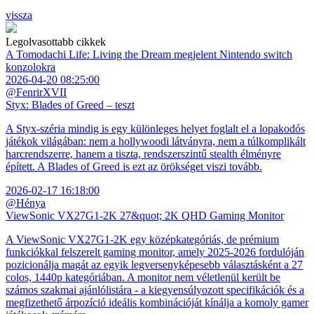
vissza
Legolvasottabb cikkek
A Tomodachi Life: Living the Dream megjelent Nintendo switch
konzolokra
2026-04-20 08:25:00
@FenrirXVII
Styx: Blades of Greed – teszt
A Styx-széria mindig is egy különleges helyet foglalt el a lopakodós
játékok világában: nem a hollywoodi látványra, nem a túlkomplikált
harcrendszerre, hanem a tiszta, rendszerszintű stealth élményre
épített. A Blades of Greed is ezt az örökséget viszi tovább.
2026-02-17 16:18:00
@Hénya
ViewSonic VX27G1-2K 27&quot; 2K QHD Gaming Monitor
A ViewSonic VX27G1-2K egy középkategóriás, de prémium
funkciókkal felszerelt gaming monitor, amely 2025-2026 fordulóján
pozicionálja magát az egyik legversenyképesebb választásként a 27
colos, 1440p kategóriában. A monitor nem véletlenül került be
számos szakmai ajánlólistára - a kiegyensúlyozott specifikációk és a
megfizethető árpozíció ideális kombinációját kínálja a komoly gamer