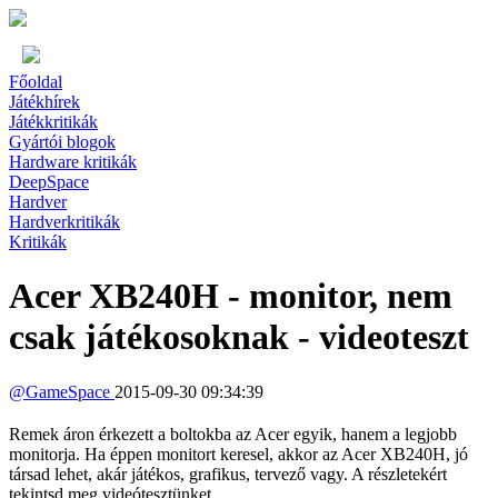
Főoldal
Játékhírek
Játékkritikák
Gyártói blogok
Hardware kritikák
DeepSpace
Hardver
Hardverkritikák
Kritikák
Acer XB240H - monitor, nem
csak játékosoknak - videoteszt
@
GameSpace
2015-09-30 09:34:39
Remek áron érkezett a boltokba az Acer egyik, hanem a legjobb
monitorja. Ha éppen monitort keresel, akkor az Acer XB240H, jó
társad lehet, akár játékos, grafikus, tervező vagy. A részletekért
tekintsd meg videótesztünket.