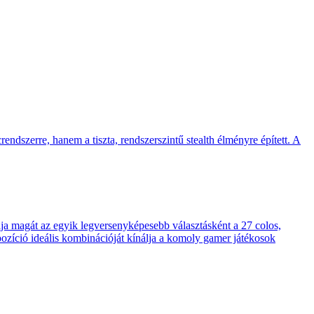
endszerre, hanem a tiszta, rendszerszintű stealth élményre épített. A
 magát az egyik legversenyképesebb választásként a 27 colos,
pozíció ideális kombinációját kínálja a komoly gamer játékosok