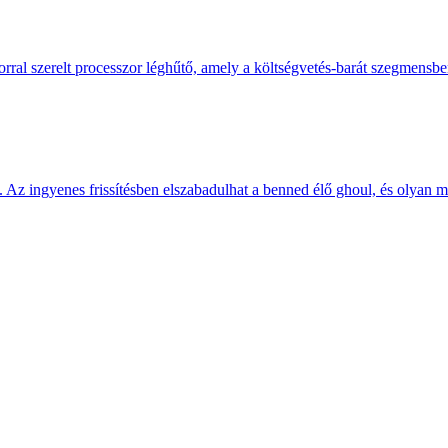
ral szerelt processzor léghűtő, amely a költségvetés-barát szegmensb
. Az ingyenes frissítésben elszabadulhat a benned élő ghoul, és olyan m