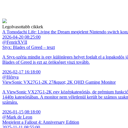
Legolvasottabb cikkek
A Tomodachi Life: Living the Dream megjelent Nintendo switch kon
2026-04-20 08:25:00
@FenrirXVII
Styx: Blades of Greed – teszt
A Styx-széria mindig is egy különleges helyet foglalt el a lopakodós j
Blades of Greed is ezt az örökséget viszi tovább.
2026-02-17 16:18:00
@Hénya
ViewSonic VX27G1-2K 27&quot; 2K QHD Gaming Monitor
A ViewSonic VX27G1-2K egy középkategóriás, de prémium funkciókkal
1440p kategóriában. A monitor nem véletlenül került be számos szakmai
számára.
2026-01-15 08:18:00
@Mark de Leon
Megjelent a Fallout 4: Anniversary Edition
2025-11-11 08:55:00