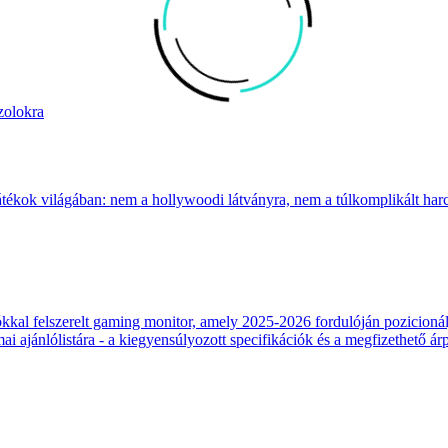
zolokra
átékok világában: nem a hollywoodi látványra, nem a túlkomplikált harcr
 felszerelt gaming monitor, amely 2025-2026 fordulóján pozicionálja
 ajánlólistára - a kiegyensúlyozott specifikációk és a megfizethető ár