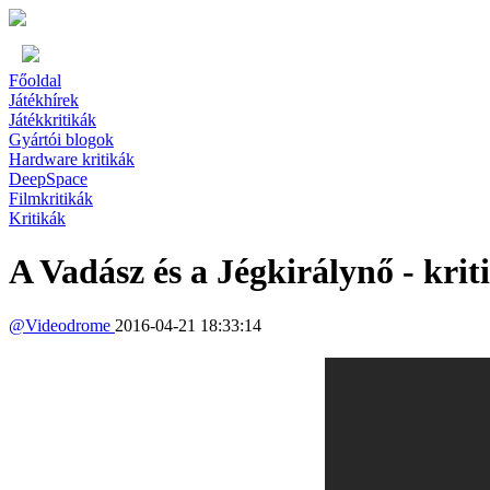
Főoldal
Játékhírek
Játékkritikák
Gyártói blogok
Hardware kritikák
DeepSpace
Filmkritikák
Kritikák
A Vadász és a Jégkirálynő - krit
@
Videodrome
2016-04-21 18:33:14