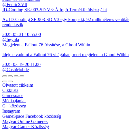
@FenrirXVII
ID-Cooling SE-903-SD V3: Átfogó Termékfelülvizsgálat
Az ID-Cooling SE-903-SD V3 egy kompakt, 92 milliméteres ventilátor
rendelkezik
2025-05-31 10:55:00
@bgyula
Megjelent a Fallout 76 frissítése, a Ghoul Within
Ideje elvadulni a Fallout 76 világában, mert megjelent a Ghoul Within
2025-03-19 20:11:00
@CashMobile
Olvasott cikkeim
Cikklista
Gamespace
Médiaajánlat
G+ közösség
Instagram
GameSpace Facebook közösség
Magyar Online Gamerek
Magyar Gamer Közösség