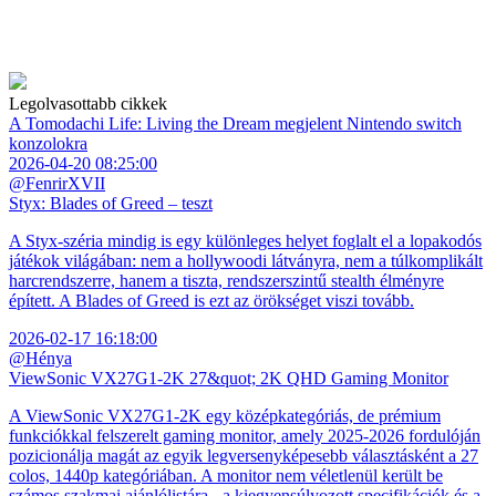
Legolvasottabb cikkek
A Tomodachi Life: Living the Dream megjelent Nintendo switch
konzolokra
2026-04-20 08:25:00
@FenrirXVII
Styx: Blades of Greed – teszt
A Styx-széria mindig is egy különleges helyet foglalt el a lopakodós
játékok világában: nem a hollywoodi látványra, nem a túlkomplikált
harcrendszerre, hanem a tiszta, rendszerszintű stealth élményre
épített. A Blades of Greed is ezt az örökséget viszi tovább.
2026-02-17 16:18:00
@Hénya
ViewSonic VX27G1-2K 27&quot; 2K QHD Gaming Monitor
A ViewSonic VX27G1-2K egy középkategóriás, de prémium
funkciókkal felszerelt gaming monitor, amely 2025-2026 fordulóján
pozicionálja magát az egyik legversenyképesebb választásként a 27
colos, 1440p kategóriában. A monitor nem véletlenül került be
számos szakmai ajánlólistára - a kiegyensúlyozott specifikációk és a