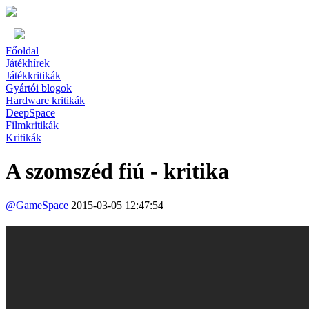
Főoldal
Játékhírek
Játékkritikák
Gyártói blogok
Hardware kritikák
DeepSpace
Filmkritikák
Kritikák
A szomszéd fiú - kritika
@
GameSpace
2015-03-05 12:47:54