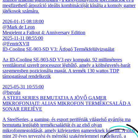
megfizethető árpozíció ideális kombinációját kínálja a komoly gamer
játékosok számára.
2026-01-15 08:18:00
@Mark de Leon
Megjelent a Fallout 4: Anniversary Edition
2025-11-11 08:55:00
@FenrirXVII
ID-Cooling SE-903-SD V3: Átfogó Termékfelülvizsgálat
Az ID-Cooling SE-903-SD V3 egy kompakt, 92 milliméteres
ventilátorral szerelt processzor léghűtő, amely a költségvetés-barát
szegmensben pozicionálja magát. A termék 130 wattos TDP
támogatással rendelkezik
2025-05-31 10:55:00
@bgyula
A STEELSERIES BEMUTATJA A JÖVŐ GAMER
MIKROFONJAIT: ALIAS MIKROFON TERMÉKCSALÁD A
SONAR EREJÉVE
A SteelSeries, a gaming- és esport perifériák világelső gyártója ma
bemutatta legújabb termékcsaládját és az első olyan
mikrofonmegoldását, amely kifejezetten gamereknek készült. A több
mint 20 éves tervezési és mérnöki szakértelemmel rendelkező, a