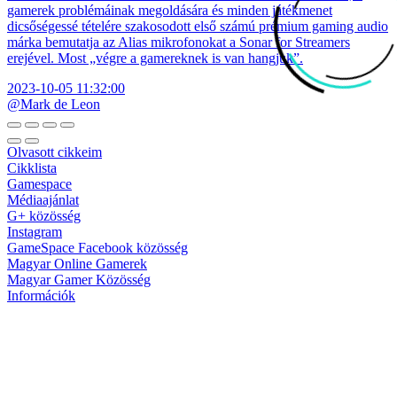
gamerek problémáinak megoldására és minden játékmenet
dicsőségessé tételére szakosodott első számú prémium gaming audio
márka bemutatja az Alias mikrofonokat a Sonar for Streamers
erejével. Most „végre a gamereknek is van hangjuk”.
2023-10-05 11:32:00
@Mark de Leon
Olvasott cikkeim
Cikklista
Gamespace
Médiaajánlat
G+ közösség
Instagram
GameSpace Facebook közösség
Magyar Online Gamerek
Magyar Gamer Közösség
Információk