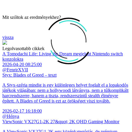
Mit szóltok az eredményekhez?
vissza
Legolvasottabb cikkek
A Tomodachi Life: Living the Dream megjelent Nintendo switch
konzolokra
2026-04-20 08:25:00
@FenrirXVII
Styx: Blades of Greed – teszt
A Styx-széria mindig is egy különleges helyet foglalt el a lopakodós
játékok világában: nem a hollywoodi látványra, nem a túlkomplikált
harcrendszerre, hanem a tiszta, rendszerszintű stealth élményre
épített. A Blades of Greed is ezt az örökséget viszi tovább.
2026-02-17 16:18:00
@Hénya
ViewSonic VX27G1-2K 27&quot; 2K QHD Gaming Monitor
A ViewSonic VX27G1-2K egy középkategóriás, de prémium