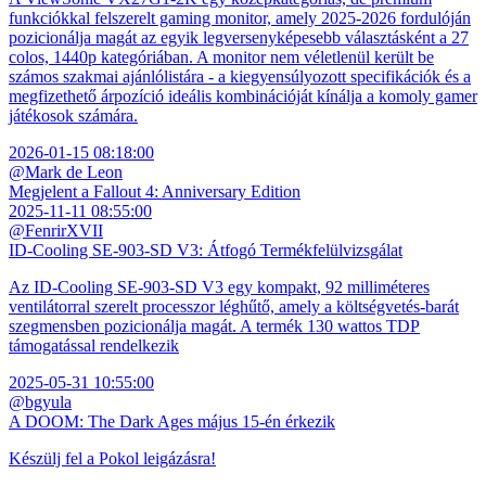
funkciókkal felszerelt gaming monitor, amely 2025-2026 fordulóján
pozicionálja magát az egyik legversenyképesebb választásként a 27
colos, 1440p kategóriában. A monitor nem véletlenül került be
számos szakmai ajánlólistára - a kiegyensúlyozott specifikációk és a
megfizethető árpozíció ideális kombinációját kínálja a komoly gamer
játékosok számára.
2026-01-15 08:18:00
@Mark de Leon
Megjelent a Fallout 4: Anniversary Edition
2025-11-11 08:55:00
@FenrirXVII
ID-Cooling SE-903-SD V3: Átfogó Termékfelülvizsgálat
Az ID-Cooling SE-903-SD V3 egy kompakt, 92 milliméteres
ventilátorral szerelt processzor léghűtő, amely a költségvetés-barát
szegmensben pozicionálja magát. A termék 130 wattos TDP
támogatással rendelkezik
2025-05-31 10:55:00
@bgyula
A DOOM: The Dark Ages május 15-én érkezik
Készülj fel a Pokol leigázásra!