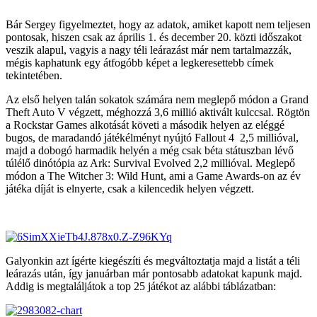
Bár Sergey figyelmeztet, hogy az adatok, amiket kapott nem teljesen
pontosak, hiszen csak az április 1. és december 20. közti időszakot
veszik alapul, vagyis a nagy téli leárazást már nem tartalmazzák,
mégis kaphatunk egy átfogóbb képet a legkeresettebb címek
tekintetében.
Az első helyen talán sokatok számára nem meglepő módon a Grand
Theft Auto V végzett, méghozzá 3,6 millió aktivált kulccsal. Rögtön
a Rockstar Games alkotását követi a második helyen az eléggé
bugos, de maradandó játékélményt nyújtó Fallout 4 2,5 millióval,
majd a dobogó harmadik helyén a még csak béta státuszban lévő
túlélő dinótópia az Ark: Survival Evolved 2,2 millióval. Meglepő
módon a The Witcher 3: Wild Hunt, ami a Game Awards-on az év
játéka díját is elnyerte, csak a kilencedik helyen végzett.
Galyonkin azt ígérte kiegészíti és megváltoztatja majd a listát a téli
leárazás után, így januárban már pontosabb adatokat kapunk majd.
Addig is megtaláljátok a top 25 játékot az alábbi táblázatban: