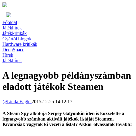
Főoldal
Játékhírek
Játékkritikák
Gyártói blogok
Hardware kritikák
DeepSpace
Hírek
Játékhírek
A legnagyobb példányszámban
eladott játékok Steamen
@
Linda Eagle
2015-12-25 14:12:17
A Steam Spy alkotója Sergey Galyonkin idén is közzétette a
legnagyobb számban aktivált játékok listáját Steamen.
Kíváncsiak vagytok ki vezeti a listát? Akkor olvassatok tovább!