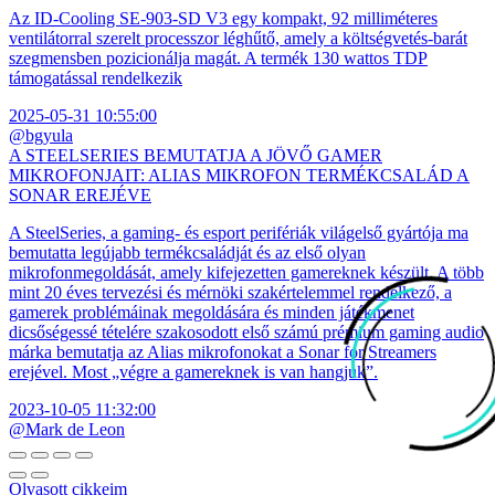
Az ID-Cooling SE-903-SD V3 egy kompakt, 92 milliméteres
ventilátorral szerelt processzor léghűtő, amely a költségvetés-barát
szegmensben pozicionálja magát. A termék 130 wattos TDP
támogatással rendelkezik
2025-05-31 10:55:00
@bgyula
A STEELSERIES BEMUTATJA A JÖVŐ GAMER
MIKROFONJAIT: ALIAS MIKROFON TERMÉKCSALÁD A
SONAR EREJÉVE
A SteelSeries, a gaming- és esport perifériák világelső gyártója ma
bemutatta legújabb termékcsaládját és az első olyan
mikrofonmegoldását, amely kifejezetten gamereknek készült. A több
mint 20 éves tervezési és mérnöki szakértelemmel rendelkező, a
gamerek problémáinak megoldására és minden játékmenet
dicsőségessé tételére szakosodott első számú prémium gaming audio
márka bemutatja az Alias mikrofonokat a Sonar for Streamers
erejével. Most „végre a gamereknek is van hangjuk”.
2023-10-05 11:32:00
@Mark de Leon
Olvasott cikkeim