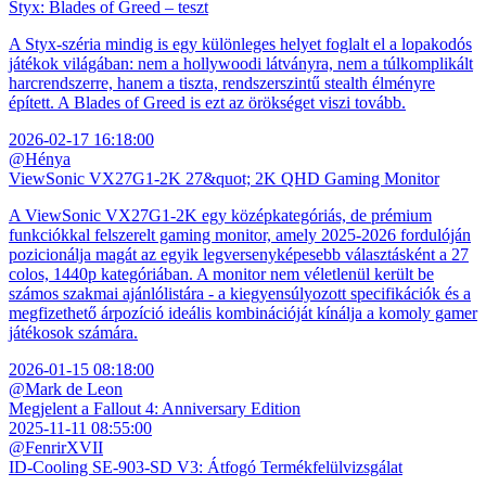
Styx: Blades of Greed – teszt
A Styx-széria mindig is egy különleges helyet foglalt el a lopakodós
játékok világában: nem a hollywoodi látványra, nem a túlkomplikált
harcrendszerre, hanem a tiszta, rendszerszintű stealth élményre
épített. A Blades of Greed is ezt az örökséget viszi tovább.
2026-02-17 16:18:00
@Hénya
ViewSonic VX27G1-2K 27&quot; 2K QHD Gaming Monitor
A ViewSonic VX27G1-2K egy középkategóriás, de prémium
funkciókkal felszerelt gaming monitor, amely 2025-2026 fordulóján
pozicionálja magát az egyik legversenyképesebb választásként a 27
colos, 1440p kategóriában. A monitor nem véletlenül került be
számos szakmai ajánlólistára - a kiegyensúlyozott specifikációk és a
megfizethető árpozíció ideális kombinációját kínálja a komoly gamer
játékosok számára.
2026-01-15 08:18:00
@Mark de Leon
Megjelent a Fallout 4: Anniversary Edition
2025-11-11 08:55:00
@FenrirXVII
ID-Cooling SE-903-SD V3: Átfogó Termékfelülvizsgálat