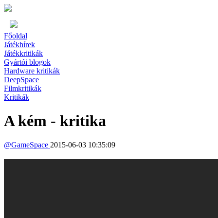
Főoldal
Játékhírek
Játékkritikák
Gyártói blogok
Hardware kritikák
DeepSpace
Filmkritikák
Kritikák
A kém - kritika
@
GameSpace
2015-06-03 10:35:09