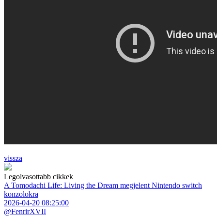
vissza
Legolvasottabb cikkek
A Tomodachi Life: Living the Dream megjelent Nintendo switch
konzolokra
2026-04-20 08:25:00
@FenrirXVII