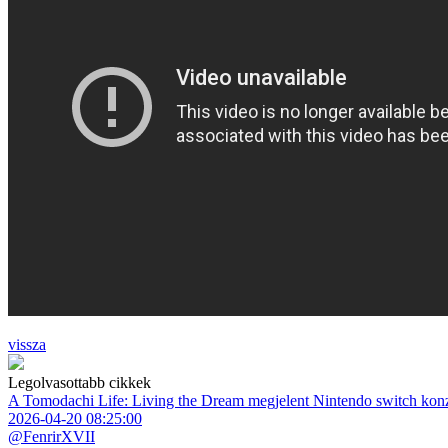
vissza
Legolvasottabb cikkek
A Tomodachi Life: Living the Dream megjelent Nintendo switch kon
2026-04-20 08:25:00
@FenrirXVII