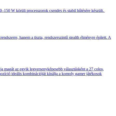
–150 W körüli processzorok csendes és stabil hűtésére készült.
endszerre, hanem a tiszta, rendszerszintű stealth élményre épített. A
 magát az egyik legversenyképesebb választásként a 27 colos,
pozíció ideális kombinációját kínálja a komoly gamer játékosok