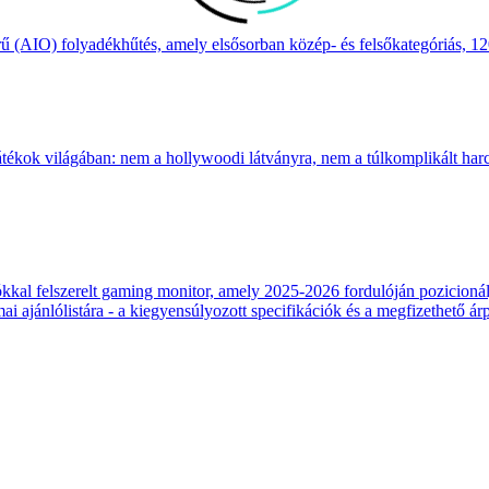
(AIO) folyadékhűtés, amely elsősorban közép- és felsőkategóriás, 120
átékok világában: nem a hollywoodi látványra, nem a túlkomplikált harcr
 felszerelt gaming monitor, amely 2025-2026 fordulóján pozicionálja
 ajánlólistára - a kiegyensúlyozott specifikációk és a megfizethető ár