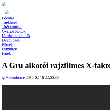
Főoldal
Játékhírek
Játékkritikák
Gyártói blogok
Hardware kritikák
DeepSpace
Filmek
Filmhírek
Hírek
A Gru alkotói rajzfilmes X-fakt
@
Videodrome
2016-02-16 22:00:30