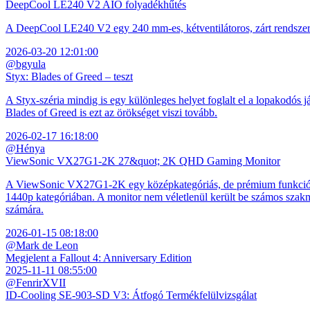
DeepCool LE240 V2 AIO folyadékhűtés
A DeepCool LE240 V2 egy 240 mm-es, kétventilátoros, zárt rendszerű 
2026-03-20 12:01:00
@bgyula
Styx: Blades of Greed – teszt
A Styx-széria mindig is egy különleges helyet foglalt el a lopakodós j
Blades of Greed is ezt az örökséget viszi tovább.
2026-02-17 16:18:00
@Hénya
ViewSonic VX27G1-2K 27&quot; 2K QHD Gaming Monitor
A ViewSonic VX27G1-2K egy középkategóriás, de prémium funkciókkal
1440p kategóriában. A monitor nem véletlenül került be számos szakmai
számára.
2026-01-15 08:18:00
@Mark de Leon
Megjelent a Fallout 4: Anniversary Edition
2025-11-11 08:55:00
@FenrirXVII
ID-Cooling SE-903-SD V3: Átfogó Termékfelülvizsgálat