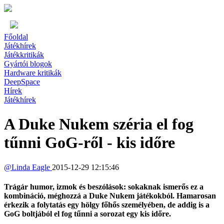
Főoldal
Játékhírek
Játékkritikák
Gyártói blogok
Hardware kritikák
DeepSpace
Hírek
Játékhírek
A Duke Nukem széria el fog
tűnni GoG-ről - kis időre
@
Linda Eagle
2015-12-29 12:15:46
Trágár humor, izmok és beszólások: sokaknak ismerős ez a
kombináció, méghozzá a Duke Nukem játékokból. Hamarosan
érkezik a folytatás egy hölgy főhős személyében, de addig is a
GoG boltjából el fog tűnni a sorozat egy kis időre.