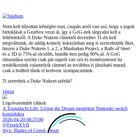
Nem kell túlzottan kétségbe esni, csupán arról van szó, hogy a jogok
birtoklását a Gearbox veszi át, így a GoG-nek tárgyalni kell a
feltételekről. A Duke Nukem címektől december 31-én kell
megválnunk, de addig komoly leárazásban meg is szerezhetjük őket,
hiszen a Duke Nukem 1, a 2, a Manhattan Project, a Balls of Steel
és a 3D is 75%-al olcsóbb, bundle-ben pedig 90%-al. A GoG
elmondása szerint csak pár napról van szó és természetesen ha
rendelkezünk valamelyik címmel az továbbra is játszható marad,
csak a boltból tűnik el kedvenc izompacsirtánk.
Ti szeretitek a Duke Nukem szériát?
vissza
Legolvasottabb cikkek
A Tomodachi Life: Living the Dream megjelent Nintendo switch
konzolokra
2026-04-20 08:25:00
@FenrirXVII
Styx: Blades of Greed – teszt