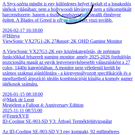
A Styx-széria mindig is egy különleges helyet foglalt el a lopakodós
játékok világában: nem a hollywoodi látványra, nem a túlkomplikált
harcrendszerre, hanem a tiszta, rendszerszintű stealth élményre
épített. A Blades of Greed is ezt az örökséget viszi tovább.
2026-02-17 16:18:00
@Hénya
ViewSonic VX27G1-2K 27&quot; 2K QHD Gaming Monitor
A ViewSonic VX27G1-2K egy középkategóriás, de prémium
funkciókkal felszerelt gaming monitor, amely 2025-2026 fordulóján
pozicionálja magát az egyik legversenyképesebb választásként a 27
colos, 1440p kategóriában. A monitor nem véletlenül került be
számos szakmai ajánlólistára - a kiegyensúlyozott specifikációk és a
megfizethető árpozíció ideális kombinációját kínálja a komoly gamer
játékosok számára.
2026-01-15 08:18:00
@Mark de Leon
Megjelent a Fallout 4: Anniversary Edition
2025-11-11 08:55:00
@FenrirXVII
ID-Cooling SE-903-SD V3: Átfogó Termékfelülvizsgálat
Az ID-Cooling SE-903-SD V3 egy kompakt, 92 milliméteres