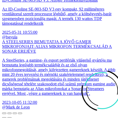
ID-Cooling SE-903-SD V3: Átfogó Termékfelülvizsgálat
Az ID-Cooling SE-903-SD V3 egy kompakt, 92 milliméteres
ventilátorral szerelt processzor léghűtő, amely a költségvetés-barát
szegmensben pozicionálja magát. A termék 130 wattos TDP
támogatással rendelkezik
2025-05-31 10:55:00
@bgyula
A STEELSERIES BEMUTATJA A JÖVŐ GAMER
MIKROFONJAIT: ALIAS MIKROFON TERMÉKCSALÁD A
SONAR EREJÉVE
A SteelSeries, a gaming- és esport perifériák világelső gyártója ma
bemutatta legújabb termékcsaládját és az első olyan
mikrofonmegoldását, amely kifejezetten gamereknek készült. A több
mint 20 éves tervezési és mérnöki szakértelemmel rendelkező, a
gamerek problémáinak megoldására és minden játékmenet
dicsőségessé tételére szakosodott első számú prémium gaming audio
márka bemutatja az Alias mikrofonokat a Sonar for Streamers
erejével. Most „végre a gamereknek is van hangjuk”.
2023-10-05 11:32:00
@Mark de Leon