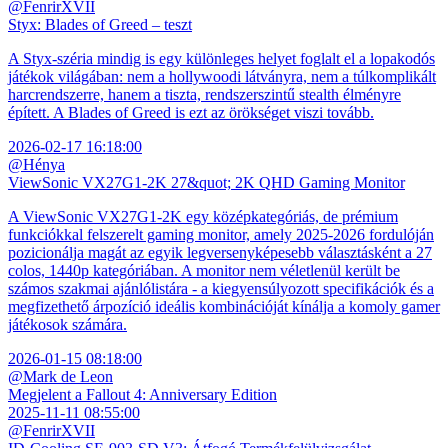
@FenrirXVII
Styx: Blades of Greed – teszt
A Styx-széria mindig is egy különleges helyet foglalt el a lopakodós
játékok világában: nem a hollywoodi látványra, nem a túlkomplikált
harcrendszerre, hanem a tiszta, rendszerszintű stealth élményre
épített. A Blades of Greed is ezt az örökséget viszi tovább.
2026-02-17 16:18:00
@Hénya
ViewSonic VX27G1-2K 27&quot; 2K QHD Gaming Monitor
A ViewSonic VX27G1-2K egy középkategóriás, de prémium
funkciókkal felszerelt gaming monitor, amely 2025-2026 fordulóján
pozicionálja magát az egyik legversenyképesebb választásként a 27
colos, 1440p kategóriában. A monitor nem véletlenül került be
számos szakmai ajánlólistára - a kiegyensúlyozott specifikációk és a
megfizethető árpozíció ideális kombinációját kínálja a komoly gamer
játékosok számára.
2026-01-15 08:18:00
@Mark de Leon
Megjelent a Fallout 4: Anniversary Edition
2025-11-11 08:55:00
@FenrirXVII