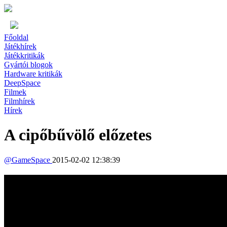
Főoldal
Játékhírek
Játékkritikák
Gyártói blogok
Hardware kritikák
DeepSpace
Filmek
Filmhírek
Hírek
A cipőbűvölő előzetes
@
GameSpace
2015-02-02 12:38:39